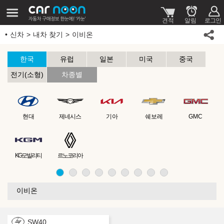
신차
내차 찾기
이비온
한국
유럽
일본
미국
중국
전기(소형)
차종별
현대
제네시스
기아
쉐보레
GMC
KG모빌리티
르노코리아
이비온
SW40