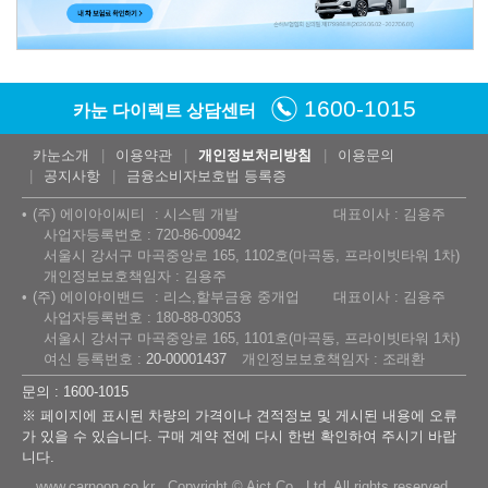
1600-1015
카눈 다이렉트 상담센터
카눈소개
이용약관
개인정보처리방침
이용문의
공지사항
금융소비자보호법 등록증
(주) 에이아이씨티
시스템 개발
대표이사 : 김용주
사업자등록번호 : 720-86-00942
서울시 강서구 마곡중앙로 165, 1102호(마곡동, 프라이빗타워 1차)
개인정보보호책임자 : 김용주
(주) 에이아이밴드
리스,할부금융 중개업
대표이사 : 김용주
사업자등록번호 : 180-88-03053
서울시 강서구 마곡중앙로 165, 1101호(마곡동, 프라이빗타워 1차)
여신 등록번호 :
20-00001437
개인정보보호책임자 : 조래환
문의 : 1600-1015
※ 페이지에 표시된 차량의 가격이나 견적정보 및 게시된 내용에 오류
가 있을 수 있습니다. 구매 계약 전에 다시 한번 확인하여 주시기 바랍
니다.
www.carnoon.co.kr Copyright © Aict Co., Ltd. All rights reserved.