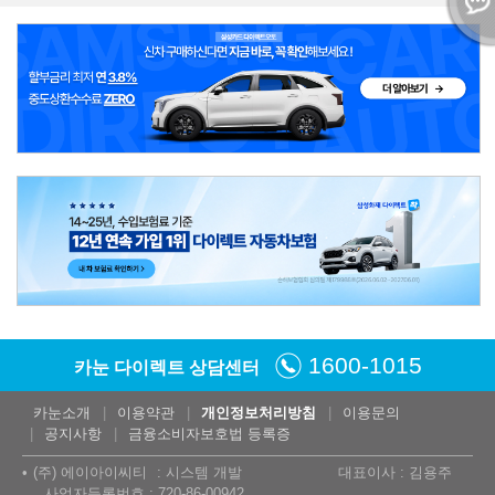
1600-1015
카눈 다이렉트 상담센터
카눈소개
이용약관
개인정보처리방침
이용문의
공지사항
금융소비자보호법 등록증
(주) 에이아이씨티
시스템 개발
대표이사 : 김용주
사업자등록번호 : 720-86-00942