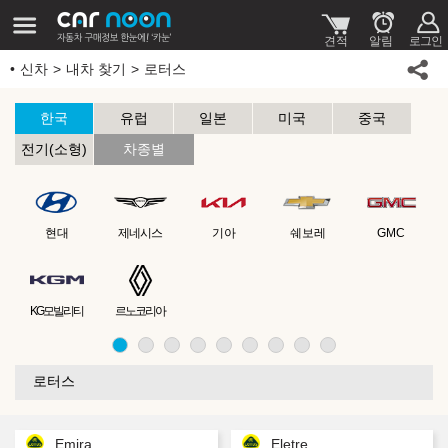
신차
내차 찾기
로터스
한국
유럽
일본
미국
중국
전기(소형)
차종별
현대
제네시스
기아
쉐보레
GMC
KG모빌리티
르노코리아
로터스
Emira
Eletre