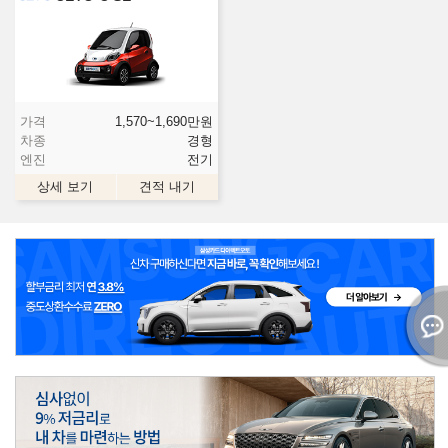
가격
1,570~1,690
만원
차종
경형
엔진
전기
상세 보기
견적 내기