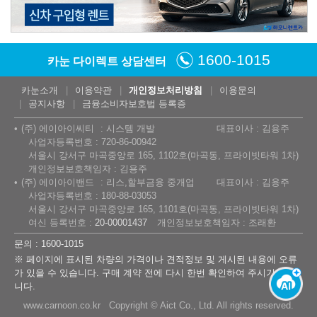
1600-1015
카눈 다이렉트 상담센터
카눈소개
이용약관
개인정보처리방침
이용문의
공지사항
금융소비자보호법 등록증
(주) 에이아이씨티
시스템 개발
대표이사 : 김용주
사업자등록번호 : 720-86-00942
서울시 강서구 마곡중앙로 165, 1102호(마곡동, 프라이빗타워 1차)
개인정보보호책임자 : 김용주
(주) 에이아이밴드
리스,할부금융 중개업
대표이사 : 김용주
사업자등록번호 : 180-88-03053
서울시 강서구 마곡중앙로 165, 1101호(마곡동, 프라이빗타워 1차)
여신 등록번호 :
20-00001437
개인정보보호책임자 : 조래환
문의 : 1600-1015
※ 페이지에 표시된 차량의 가격이나 견적정보 및 게시된 내용에 오류
가 있을 수 있습니다. 구매 계약 전에 다시 한번 확인하여 주시기 바랍
니다.
www.carnoon.co.kr Copyright © Aict Co., Ltd. All rights reserved.