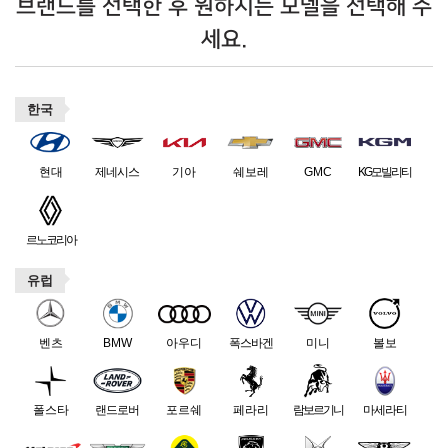
브랜드를 선택한 후 원하시는 모델을 선택해 주
세요.
한국
현대
제네시스
기아
쉐보레
GMC
KG모빌리티
르노코리아
유럽
벤츠
BMW
아우디
폭스바겐
미니
볼보
폴스타
랜드로버
포르쉐
페라리
람보르기니
마세라티