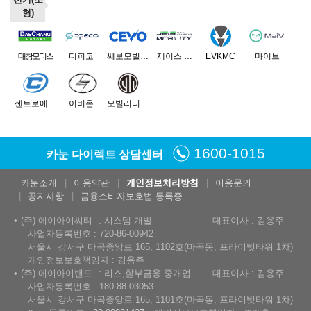
형)
대창모터스
디피코
쎄보모빌리티
제이스 모빌리티
EVKMC
마이브
센트로에이케이
이비온
모빌리티네트웍스
1600-1015
카눈 다이렉트 상담센터
카눈소개
이용약관
개인정보처리방침
이용문의
공지사항
금융소비자보호법 등록증
(주) 에이아이씨티
시스템 개발
대표이사 : 김용주
사업자등록번호 : 720-86-00942
서울시 강서구 마곡중앙로 165, 1102호(마곡동, 프라이빗타워 1차)
개인정보보호책임자 : 김용주
(주) 에이아이밴드
리스,할부금융 중개업
대표이사 : 김용주
사업자등록번호 : 180-88-03053
서울시 강서구 마곡중앙로 165, 1101호(마곡동, 프라이빗타워 1차)