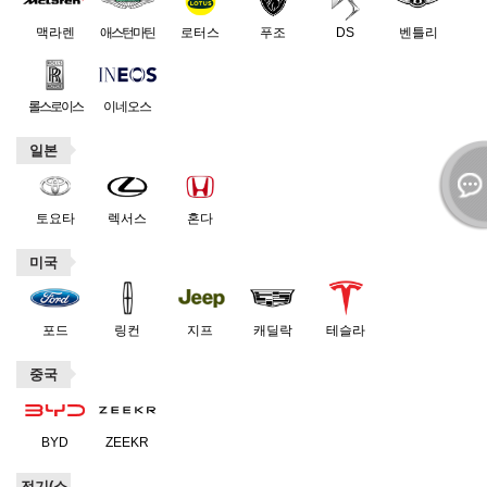
맥라렌
애스턴마틴
로터스
푸조
DS
벤틀리
롤스로이스
이네오스
일본
토요타
렉서스
혼다
미국
포드
링컨
지프
캐딜락
테슬라
중국
BYD
ZEEKR
전기(소