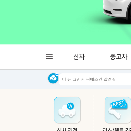
신차
중고차
신차 견적
리스/렌트 견