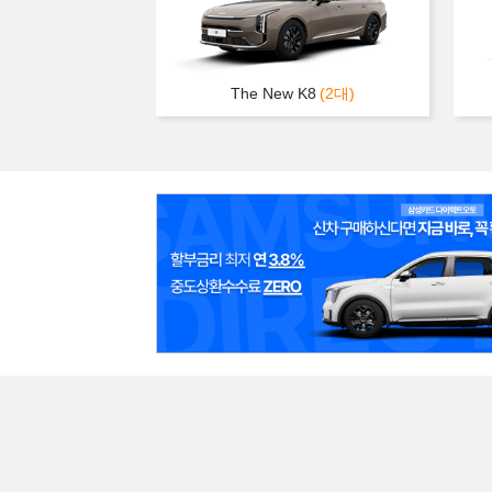
The New K8
(2대)