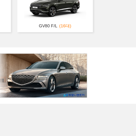
GV80 F/L
(16대)