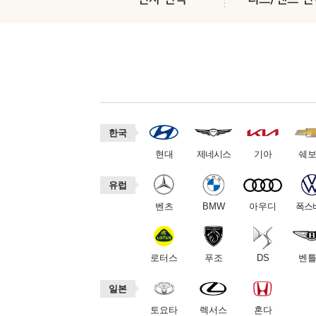
한국
현대
제네시스
기아
쉐
유럽
벤츠
BMW
아우디
폭스
로터스
푸조
DS
벤
일본
토요타
렉서스
혼다