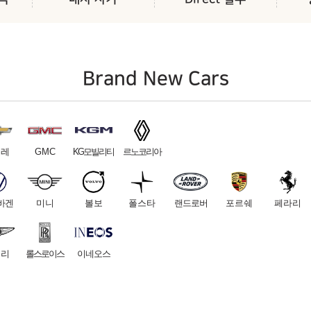
Brand New Cars
보레
GMC
KG모빌리티
르노코리아
바겐
미니
볼보
폴스타
랜드로버
포르쉐
페라리
틀리
롤스로이스
이네오스