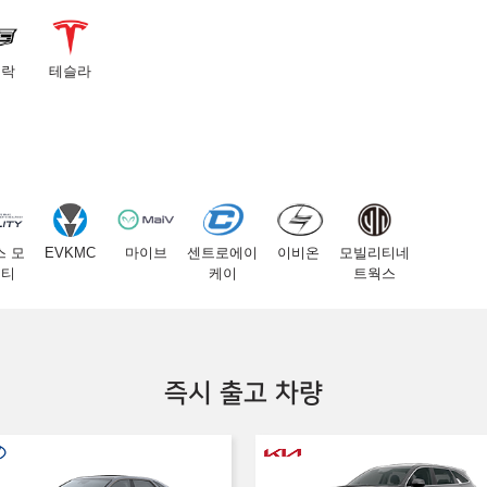
딜락
테슬라
스 모
EVKMC
마이브
센트로에이
이비온
모빌리티네
리티
케이
트웍스
즉시 출고 차량