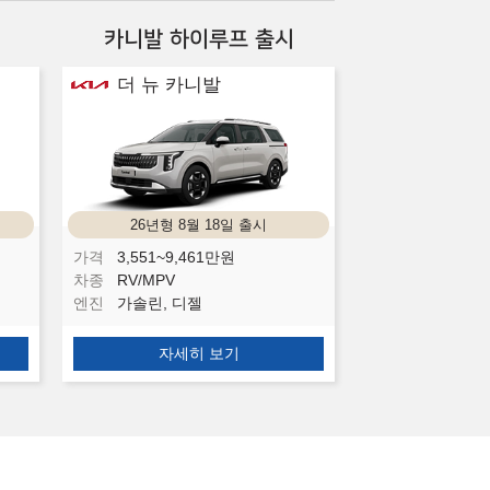
카니발 하이루프 출시
더 뉴 카니발
26년형 8월 18일 출시
가격
3,551~9,461
만원
차종
RV/MPV
엔진
가솔린, 디젤
자세히 보기