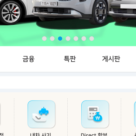
금융
특판
게시판
적
내차 사기
Direct 할부