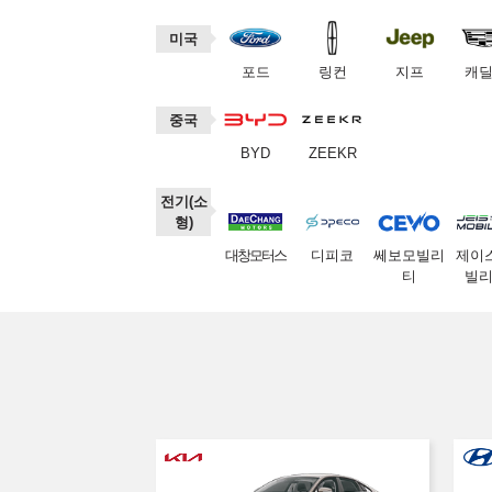
미국
포드
링컨
지프
캐
중국
BYD
ZEEKR
전기(소
형)
대창모터스
디피코
쎄보모빌리
제이
티
빌