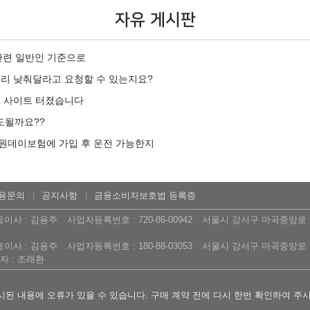
자유 게시판
 관련 일반인 기준으로
금리 낮춰달라고 요청할 수 있는지요?
는 사이트 터졌습니다
도될까요??
원데이보험에 가입 후 운전 가능한지
용문의
공지사항
금융소비자보호법 등록증
표이사 : 김용주
사업자등록번호 : 720-86-00942
서울시 강서구 마곡중앙로 16
표이사 : 김용주
사업자등록번호 : 180-88-03053
서울시 강서구 마곡중앙로 16
 : 조래환
된 내용에 오류가 있을 수 있습니다. 구매 계약 전에 다시 한번 확인하여 주