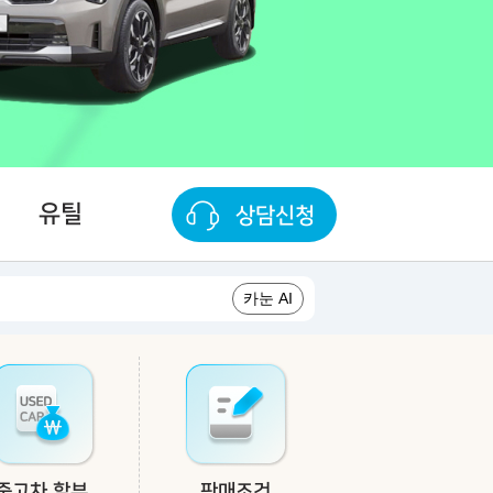
유틸
상담신청
카눈 AI
중고차 할부
판매조건