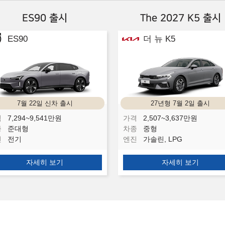
ES90 출시
The 2027 K5 출시
ES90
더 뉴 K5
7월 22일 신차 출시
27년형 7월 2일 출시
격
7,294~9,541
만원
가격
2,507~3,637
만원
종
준대형
차종
중형
진
전기
엔진
가솔린, LPG
자세히 보기
자세히 보기