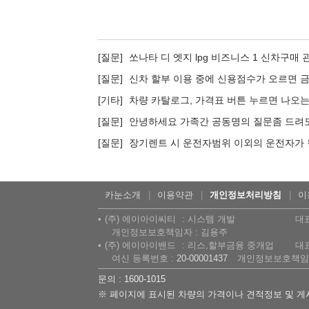
질문
쏘나타 디 엣지 lpg 비즈니스 1 신차구매
질문
신차 할부 이용 중에 신용점수가 오르면 
기타
차량 카탈로그, 가격표 버튼 누르면 나오
질문
안녕하세요 가족간 공동명의 질문좀 드려
질문
장기렌트 시 운전자범위 이외의 운전자가 
카눈소개
이용약관
개인정보처리방침
이
(주) 에이아이씨티
시스템 개발
대
개인정보보호책임자 : 김용주
(주) 에이아이밴드
리스,할부금융 중개업
대
여신 등록번호 :
20-00001437
개인정보보호책임자
문의 : 1600-1015
※ 페이지에 표시된 차량의 가격이나 견적정보 및 게시