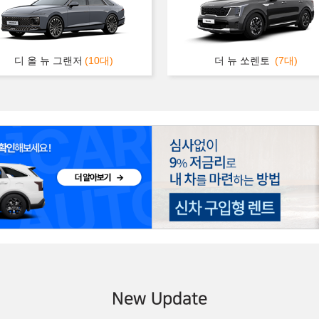
디 올 뉴 그랜저
(10대)
더 뉴 쏘렌토
(7대)
New Update