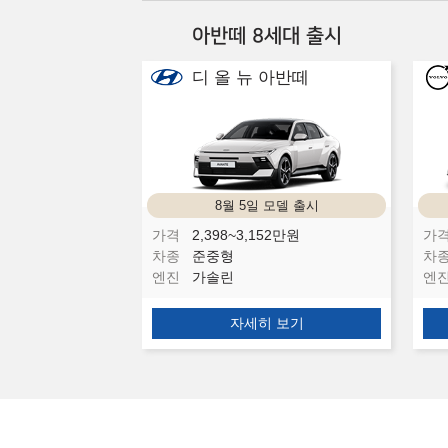
아반떼 8세대 출시
디 올 뉴 아반떼
8월 5일 모델 출시
가격
2,398~3,152
만원
가
차종
준중형
차
엔진
가솔린
엔
자세히 보기