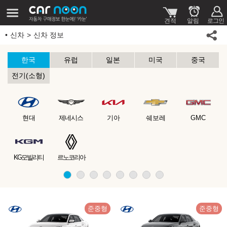
신차
신차 정보
한국
유럽
일본
미국
중국
전기(소형)
현대
제네시스
기아
쉐보레
GMC
KG모빌리티
르노코리아
준중형
준중형