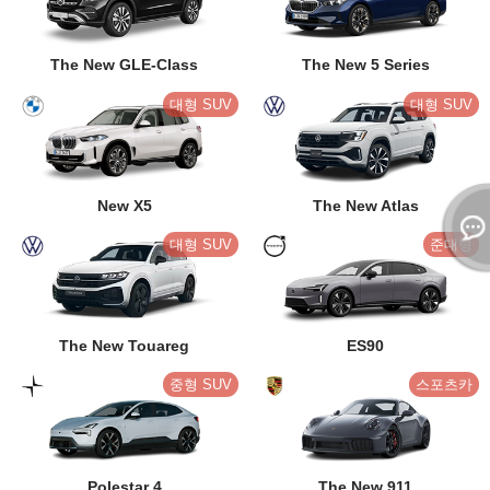
The New GLE-Class
The New 5 Series
대형 SUV
대형 SUV
New X5
The New Atlas
대형 SUV
준대형
The New Touareg
ES90
중형 SUV
스포츠카
Polestar 4
The New 911