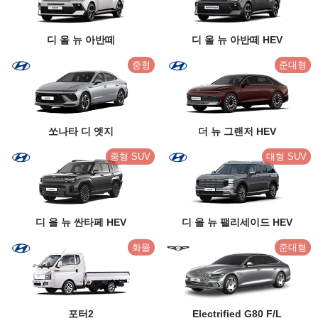
디 올 뉴 아반떼
디 올 뉴 아반떼 HEV
중형
준대형
쏘나타 디 엣지
더 뉴 그랜저 HEV
중형 SUV
대형 SUV
디 올 뉴 싼타페 HEV
디 올 뉴 팰리세이드 HEV
화물
준대형
포터2
Electrified G80 F/L