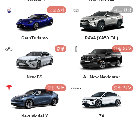
스포츠카
GranTurismo
RAV4 (XA50 F/L)
중형
대형 SUV
New ES
All New Navigator
중형 SUV
중형 SUV
New Model Y
7X