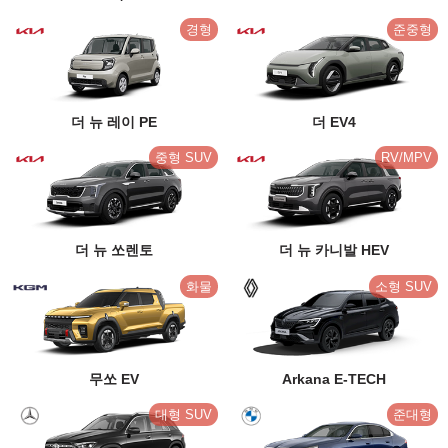
경형
준중형
더 뉴 레이 PE
더 EV4
중형 SUV
RV/MPV
더 뉴 쏘렌토
더 뉴 카니발 HEV
화물
소형 SUV
무쏘 EV
Arkana E-TECH
대형 SUV
준대형