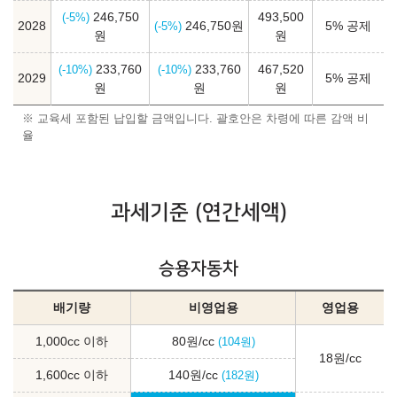
246,750
493,500
(-5%)
2028
246,750원
5% 공제
(-5%)
원
원
233,760
233,760
467,520
(-10%)
(-10%)
2029
5% 공제
원
원
원
※ 교육세 포함된 납입할 금액입니다. 괄호안은 차령에 따른 감액 비
율
과세기준 (연간세액)
승용자동차
배기량
비영업용
영업용
1,000cc 이하
80원/cc
(104원)
18원/cc
1,600cc 이하
140원/cc
(182원)