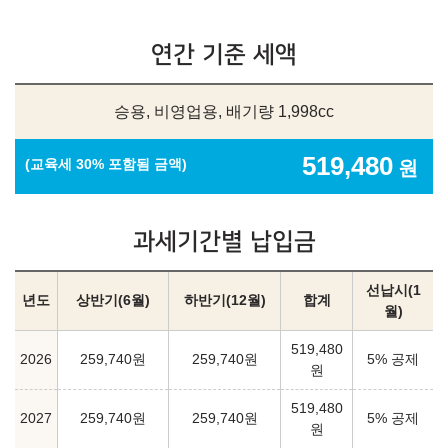
연간 기준 세액
승용, 비영업용, 배기량 1,998cc
519,480
(교육세 30% 포함됨 금액)
원
과세기간별 납입금
선납시(1
년도
상반기(6월)
하반기(12월)
합계
월)
519,480
2026
259,740원
259,740원
5% 공제
원
519,480
2027
259,740원
259,740원
5% 공제
원