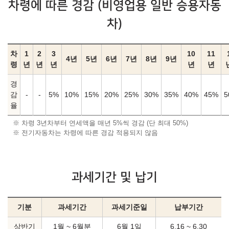
차령에 따른 경감 (비영업용 일반 승용자동
차)
차
1
2
3
10
11
4년
5년
6년
7년
8년
9년
령
년
년
년
년
년
경
감
-
-
5%
10%
15%
20%
25%
30%
35%
40%
45%
5
율
※ 차령 3년차부터 연세액을 매년 5%씩 경감 (단 최대 50%)
※ 전기자동차는 차령에 따른 경감 적용되지 않음
과세기간 및 납기
기분
과세기간
과세기준일
납부기간
상반기
1월 ~ 6월분
6월 1일
6.16 ~ 6.30