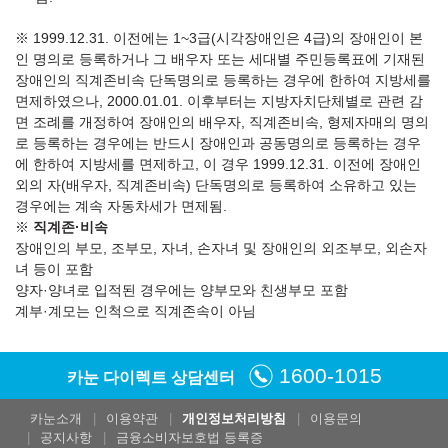
※ 1999.12.31. 이전에는 1~3급(시각장애인은 4급)의 장애인이 본
인 명의로 등록하거나 그 배우자 또는 세대별 주민등록표에 기재된
장애인의 직계존비속 단독명의로 등록하는 경우에 한하여 지방세를
면제하였으나, 2000.01.01. 이후부터는 지방자치단체별로 관련 감
면 조례를 개정하여 장애인의 배우자, 직계존비속, 형제자매의 명의
로 등록하는 경우에는 반드시 장애인과 공동명의로 등록하는 경우
에 한하여 지방세를 면제하고, 이 경우 1999.12.31. 이전에 장애인
외의 자(배우자, 직계존비속) 단독명의로 등록하여 소유하고 있는
경우에는 계속 자동차세가 면제됨.
※
직계존·비속
장애인의 부모, 조부모, 자녀, 손자녀 및 장애인의 외조부모, 외손자
녀 등이 포함
양자·양녀로 입적된 경우에는 양부모와 친생부모 포함
계부·계모는 인척으로 직계존속이 아님
1600-1015
카눈 다이렉트 상담센터
카눈소개
이용약관
개인정보처리방침
이용문의
공지사항
금융소비자보호법 등록증