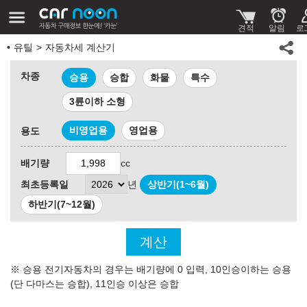
유틸
자동차세 계산기
차종
승용
승합
화물
특수
3륜이하 소형
비영업용
영업용
용도
배기량
cc
최초등록일
년
상반기(1~6월)
하반기(7~12월)
계산
※ 승용 전기자동차의 경우는 배기량에 0 입력, 10인승이하는 승용
(단 다마스는 승합), 11인승 이상은 승합