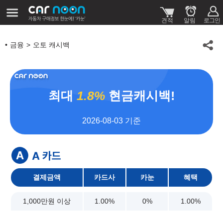
금융
오토 캐시백
최대
1.8%
현금캐시백!
2026-08-03 기준
결제금액
카드사
카눈
혜택
1,000만원 이상
1.00%
0%
1.00%