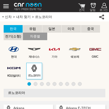
신차
내차 찾기
르노코리아
한국
유럽
일본
미국
중국
전기(소형)
차종별
현대
제네시스
기아
쉐보레
GMC
르노코리아
KG모빌리티
르노코리아
Arkana
Arkana E-TECH