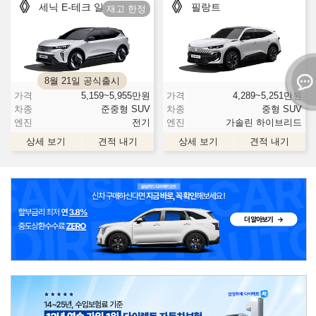
세닉 E-테크 일렉트릭
필랑트
8월 21일 공식출시
가격
5,159~5,955
만원
가격
4,289~5,251
만원
차종
준중형 SUV
차종
중형 SUV
엔진
전기
엔진
가솔린 하이브리드
상세 보기
견적 내기
상세 보기
견적 내기