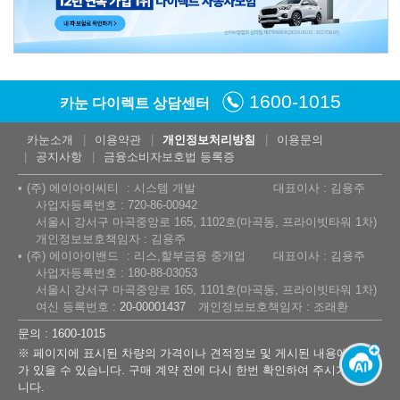
1600-1015
카눈 다이렉트 상담센터
카눈소개
이용약관
개인정보처리방침
이용문의
공지사항
금융소비자보호법 등록증
(주) 에이아이씨티
시스템 개발
대표이사 : 김용주
사업자등록번호 : 720-86-00942
서울시 강서구 마곡중앙로 165, 1102호(마곡동, 프라이빗타워 1차)
개인정보보호책임자 : 김용주
(주) 에이아이밴드
리스,할부금융 중개업
대표이사 : 김용주
사업자등록번호 : 180-88-03053
서울시 강서구 마곡중앙로 165, 1101호(마곡동, 프라이빗타워 1차)
여신 등록번호 :
20-00001437
개인정보보호책임자 : 조래환
문의 : 1600-1015
※ 페이지에 표시된 차량의 가격이나 견적정보 및 게시된 내용에 오류
가 있을 수 있습니다. 구매 계약 전에 다시 한번 확인하여 주시기 바랍
니다.