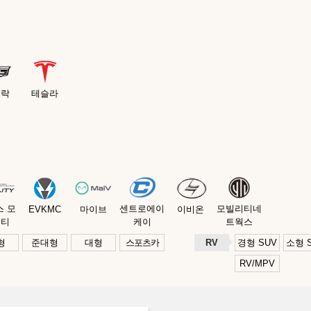
딜락
테슬라
스 모
센트로에이
모빌리티네
EVKMC
마이브
이비온
리티
케이
트웍스
형
준대형
대형
스포츠카
RV
경형 SUV
소형 
RV/MPV