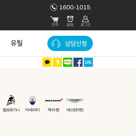
1600-1015
유틸
상담신청
람보르기니
마세라티
맥라렌
애스턴마틴