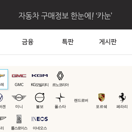
금융
특판
게시판
보레
GMC
KG모빌리티
르노코리아
랜드로버
바겐
미니
볼보
폴스타
포르쉐
페라리
틀리
롤스로이스
이네오스