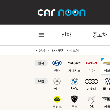
신차
중고차
신차
내차 찾기
쉐보레
한국
쉐
현대
제네시스
기아
유럽
벤츠
BMW
아우디
폭스
로터스
푸조
DS
벤