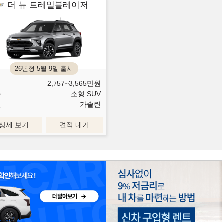
더 뉴 트레일블레이저
26년형 5월 9일 출시
격
2,757~3,565
만원
종
소형 SUV
진
가솔린
상세 보기
견적 내기