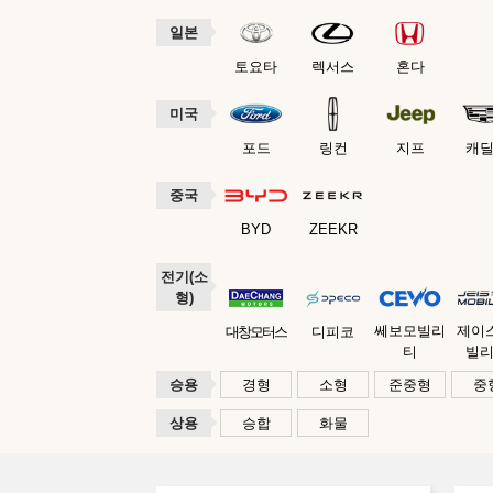
일본
토요타
렉서스
혼다
미국
포드
링컨
지프
캐
중국
BYD
ZEEKR
전기(소
형)
쎄보모빌리
제이
대창모터스
디피코
티
빌
승용
경형
소형
준중형
중
상용
승합
화물