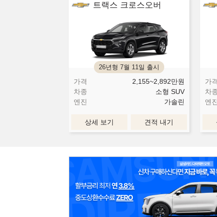
트랙스 크로스오버
26년형 7월 11일 출시
가격
2,155~2,892
만원
가
차종
소형 SUV
차
엔진
가솔린
엔
상세 보기
견적 내기