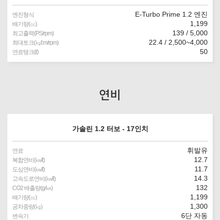
E-Turbo Prime 1.2 엔진
엔진형식
1,199
배기량(㏄)
139 / 5,000
최고출력(PS/rpm)
22.4 / 2,500~4,000
최대토크(㎏f.m/rpm)
50
연료탱크(ℓ)
연비
가솔린 1.2 터보 - 17인치
휘발유
연료
12.7
복합연비(㎞/ℓ)
11.7
도심연비(㎞/ℓ)
14.3
고속도로연비(㎞/ℓ)
132
CO2 배출량(g/㎞)
1,199
배기량(㏄)
1,300
공차중량(㎏)
6단 자동
변속기