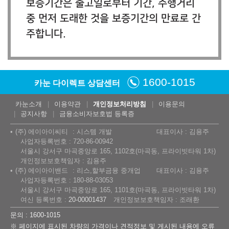
보증기간은 출고일로부터 기간, 주행거리
중 먼저 도래한 것을 보증기간의 만료로 간
주합니다.
1600-1015
카눈 다이렉트 상담센터
카눈소개
이용약관
개인정보처리방침
이용문의
공지사항
금융소비자보호법 등록증
(주) 에이아이씨티
시스템 개발
대표이사 : 김용주
사업자등록번호 : 720-86-00942
서울시 강서구 마곡중앙로 165, 1102호(마곡동, 프라이빗타워 1차)
개인정보보호책임자 : 김용주
(주) 에이아이밴드
리스,할부금융 중개업
대표이사 : 김용주
사업자등록번호 : 180-88-03053
서울시 강서구 마곡중앙로 165, 1101호(마곡동, 프라이빗타워 1차)
여신 등록번호 :
20-00001437
개인정보보호책임자 : 조래환
문의 : 1600-1015
※ 페이지에 표시된 차량의 가격이나 견적정보 및 게시된 내용에 오류