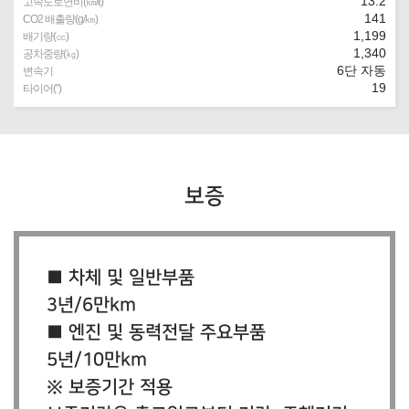
13.2
고속도로연비(㎞/ℓ)
141
CO2 배출량(g/㎞)
1,199
배기량(㏄)
1,340
공차중량(㎏)
6단 자동
변속기
19
타이어(″)
보증
■ 차체 및 일반부품
3년/6만km
■ 엔진 및 동력전달 주요부품
5년/10만km
※ 보증기간 적용