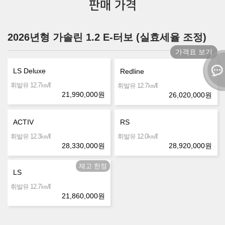
판매 가격
2026년형 가솔린 1.2 E-터보 (실효세율 조정)
가격표 보기
LS Deluxe
Redline
㎞/ℓ
휘발유 12.7
㎞/ℓ
휘발유 12.7
21,990,000
원
26,020,000
원
ACTIV
RS
㎞/ℓ
㎞/ℓ
휘발유 12.3
휘발유 12.0
28,330,000
원
28,920,000
원
LS
㎞/ℓ
휘발유 12.7
21,860,000
원