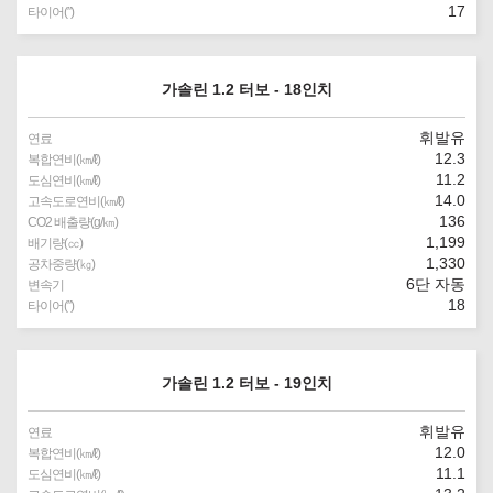
17
타이어(″)
가솔린 1.2 터보 - 18인치
휘발유
연료
12.3
복합연비(㎞/ℓ)
11.2
도심연비(㎞/ℓ)
14.0
고속도로연비(㎞/ℓ)
136
CO2 배출량(g/㎞)
1,199
배기량(㏄)
1,330
공차중량(㎏)
6단 자동
변속기
18
타이어(″)
가솔린 1.2 터보 - 19인치
휘발유
연료
12.0
복합연비(㎞/ℓ)
11.1
도심연비(㎞/ℓ)