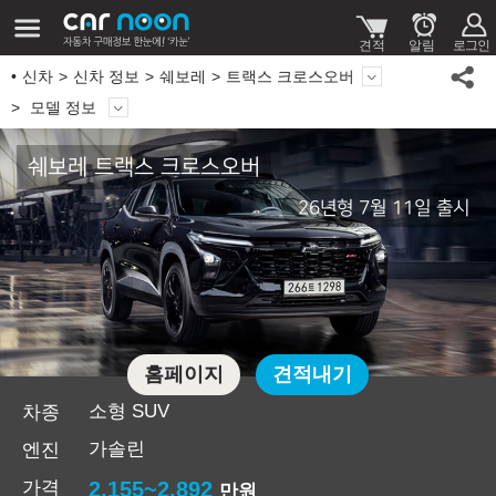
신차
신차 정보
쉐보레
트랙스 크로스오버
모델 정보
쉐보레 트랙스 크로스오버
26년형 7월 11일 출시
홈페이지
견적내기
소형 SUV
차종
가솔린
엔진
가격
2,155~2,892
만원