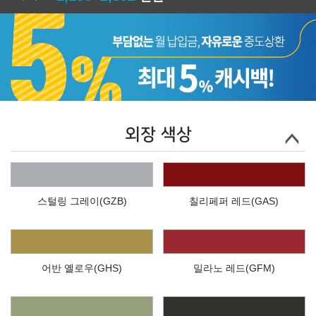
외장 색상
스털링 그레이(GZB)
칠리페퍼 레드(GAS)
어반 옐로우(GHS)
밀라노 레드(GFM)