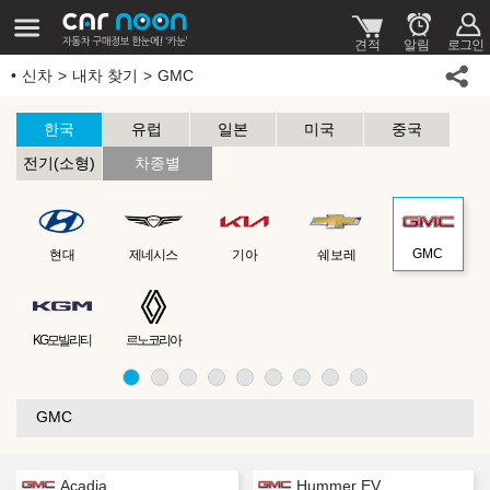
신차
내차 찾기
GMC
한국
유럽
일본
미국
중국
전기(소형)
차종별
GMC
현대
제네시스
기아
쉐보레
KG모빌리티
르노코리아
GMC
Acadia
Hummer EV