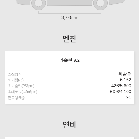
3,745 ㎜
엔진
가솔린 6.2
휘발유
엔진형식
6,162
배기량(㏄)
426/5,600
최고출력(PS/rpm)
63.6/4,100
최대토크(㎏f.m/rpm)
91
연료탱크(ℓ)
연비