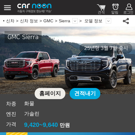
신차
신차 정보
GMC
Sierra
모델 정보
GMC Sierra
25년형 3월 7일 출시
홈페이지
견적내기
화물
차종
가솔린
엔진
가격
9,420~9,640
만원