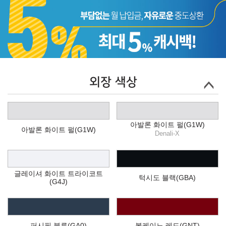
외장 색상
아발론 화이트 펄(G1W)
아발론 화이트 펄(G1W)
Denali-X
글레이셔 화이트 트라이코트
턱시도 블랙(GBA)
(G4J)
퍼시픽 블루(GA0)
볼케이노 레드(GNT)