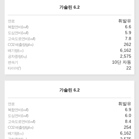
가솔린 6.2
휘발유
연료
6.6
복합연비(㎞/ℓ)
5.9
도심연비(㎞/ℓ)
7.8
고속도로연비(㎞/ℓ)
262
CO2 배출량(g/㎞)
6,162
배기량(㏄)
2,575
공차중량(㎏)
10단 자동
변속기
22
타이어(″)
가솔린 6.2
휘발유
연료
6.9
복합연비(㎞/ℓ)
6.0
도심연비(㎞/ℓ)
8.4
고속도로연비(㎞/ℓ)
254
CO2 배출량(g/㎞)
6,162
배기량(㏄)