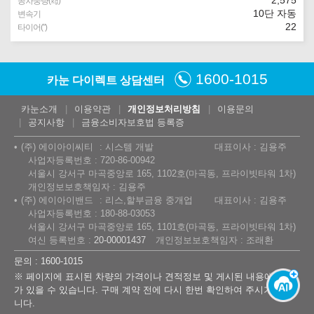
2,575
공차중량(㎏)
10단 자동
변속기
22
타이어(″)
1600-1015
카눈 다이렉트 상담센터
카눈소개
이용약관
개인정보처리방침
이용문의
공지사항
금융소비자보호법 등록증
(주) 에이아이씨티
시스템 개발
대표이사 : 김용주
사업자등록번호 : 720-86-00942
서울시 강서구 마곡중앙로 165, 1102호(마곡동, 프라이빗타워 1차)
개인정보보호책임자 : 김용주
(주) 에이아이밴드
리스,할부금융 중개업
대표이사 : 김용주
사업자등록번호 : 180-88-03053
서울시 강서구 마곡중앙로 165, 1101호(마곡동, 프라이빗타워 1차)
여신 등록번호 :
20-00001437
개인정보보호책임자 : 조래환
문의 : 1600-1015
※ 페이지에 표시된 차량의 가격이나 견적정보 및 게시된 내용에 오류
가 있을 수 있습니다. 구매 계약 전에 다시 한번 확인하여 주시기 바랍
니다.