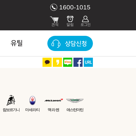
1600-1015
유틸
상담신청
람보르기니
마세라티
맥라렌
애스턴마틴