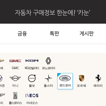
금융
특판
게시판
보레
GMC
KG모빌리티
르노코리아
랜드로버
바겐
미니
볼보
폴스타
포르쉐
페라리
틀리
롤스로이스
이네오스