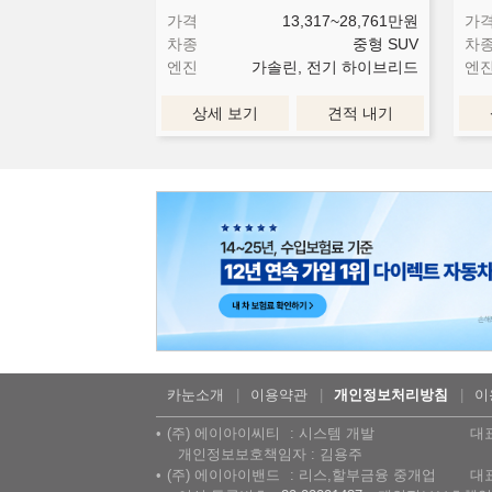
가격
13,317~28,761
만원
가
차종
중형 SUV
차
엔진
가솔린, 전기 하이브리드
엔
상세 보기
견적 내기
카눈소개
이용약관
개인정보처리방침
이
(주) 에이아이씨티
시스템 개발
대
개인정보보호책임자 : 김용주
(주) 에이아이밴드
리스,할부금융 중개업
대