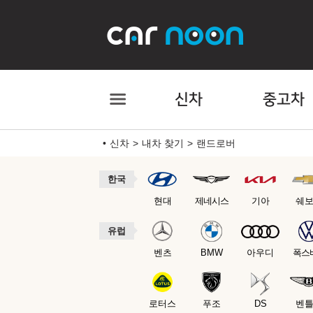
신차
중고차
신차
내차 찾기
랜드로버
한국
현대
제네시스
기아
쉐
유럽
벤츠
BMW
아우디
폭스
로터스
푸조
DS
벤