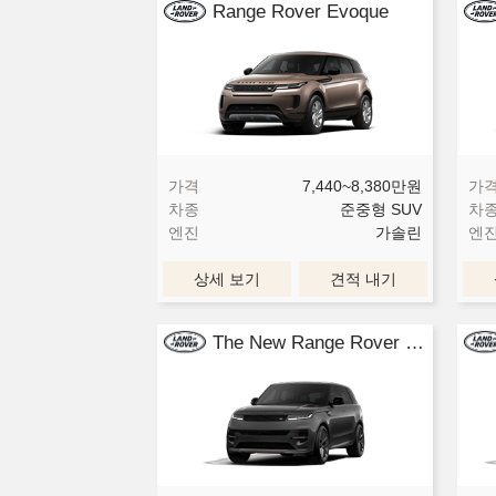
Range Rover Evoque
가격
7,440~8,380
만원
가
차종
준중형 SUV
차
엔진
가솔린
엔
상세 보기
견적 내기
The New Range Rover Sport