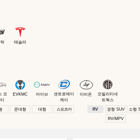
딜락
테슬라
스 모
센트로에이
모빌리티네
EVKMC
마이브
이비온
리티
케이
트웍스
형
준대형
대형
스포츠카
RV
경형 SUV
소형 
RV/MPV