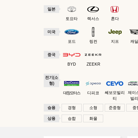
일본
토요타
렉서스
혼다
미국
포드
링컨
지프
캐
중국
BYD
ZEEKR
전기(소
형)
쎄보모빌리
제이
대창모터스
디피코
티
빌
승용
경형
소형
준중형
중
상용
승합
화물