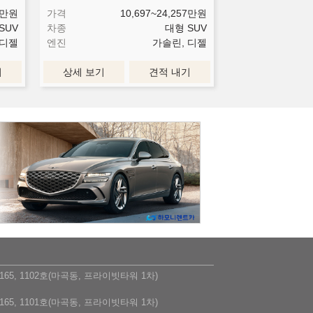
만원
가격
10,697~24,257
만원
SUV
차종
대형 SUV
 디젤
엔진
가솔린, 디젤
기
상세 보기
견적 내기
5, 1102호(마곡동, 프라이빗타워 1차)
5, 1101호(마곡동, 프라이빗타워 1차)