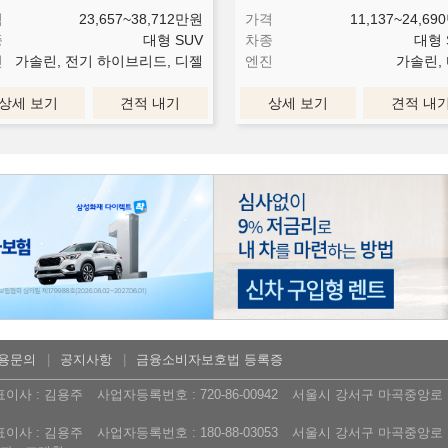
격
23,657~38,712
만원
가격
11,137~24,690
종
대형 SUV
차종
대형 
진
가솔린, 전기 하이브리드, 디젤
엔진
가솔린,
상세 보기
견적 내기
상세 보기
견적 내
용문의
공지사항
금융소비자보호법 등록증
표이사 : 김용주
사업자등록번호 : 720-86-00942
서울시 강서구 마곡중앙로 16
표이사 : 김용주
사업자등록번호 : 180-88-03053
서울시 강서구 마곡중앙로 16