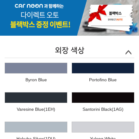
외장 색상
Byron Blue
Portofino Blue
Varesine Blue(1EH)
Santorini Black(1AG)
Hakuba Silver(1DU)
Yulong White