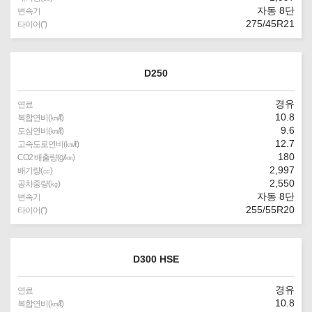
자동 8단
변속기
275/45R21
타이어(″)
D250
경유
연료
10.8
복합연비(㎞/ℓ)
9.6
도심연비(㎞/ℓ)
12.7
고속도로연비(㎞/ℓ)
180
CO2 배출량(g/㎞)
2,997
배기량(㏄)
2,550
공차중량(㎏)
자동 8단
변속기
255/55R20
타이어(″)
D300 HSE
경유
연료
10.8
복합연비(㎞/ℓ)