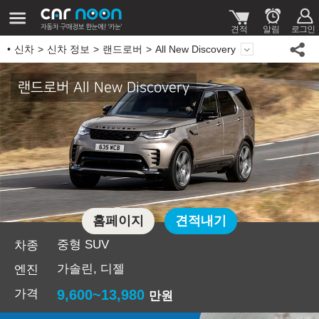
신차
신차 정보
랜드로버
All New Discovery
랜드로버 All New Discovery
홈페이지
견적내기
중형 SUV
차종
가솔린, 디젤
엔진
가격
9,600~13,980
만원