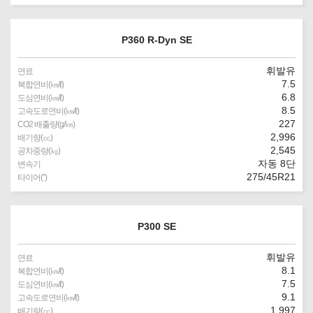
P360 R-Dyn SE
휘발유
연료
7.5
복합연비(㎞/ℓ)
6.8
도심연비(㎞/ℓ)
8.5
고속도로연비(㎞/ℓ)
227
CO2 배출량(g/㎞)
2,996
배기량(㏄)
2,545
공차중량(㎏)
자동 8단
변속기
275/45R21
타이어(″)
P300 SE
휘발유
연료
8.1
복합연비(㎞/ℓ)
7.5
도심연비(㎞/ℓ)
9.1
고속도로연비(㎞/ℓ)
1,997
배기량(㏄)