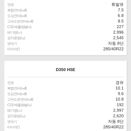
휘발유
연료
7.5
복합연비(㎞/ℓ)
6.8
도심연비(㎞/ℓ)
8.5
고속도로연비(㎞/ℓ)
227
CO2 배출량(g/㎞)
2,996
배기량(㏄)
2,545
공차중량(㎏)
자동 8단
변속기
285/40R22
타이어(″)
D350 HSE
경유
연료
10.1
복합연비(㎞/ℓ)
9.6
도심연비(㎞/ℓ)
10.8
고속도로연비(㎞/ℓ)
192
CO2 배출량(g/㎞)
2,997
배기량(㏄)
2,620
공차중량(㎏)
자동 8단
변속기
285/40R22
타이어(″)