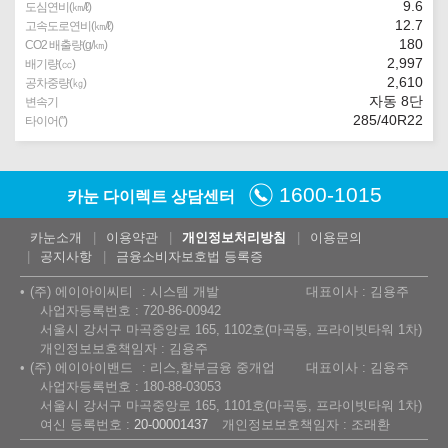
9.6
도심연비(㎞/ℓ)
12.7
고속도로연비(㎞/ℓ)
180
CO2 배출량(g/㎞)
2,997
배기량(㏄)
2,610
공차중량(㎏)
자동 8단
변속기
285/40R22
타이어(″)
1600-1015
카눈 다이렉트 상담센터
카눈소개
이용약관
개인정보처리방침
이용문의
공지사항
금융소비자보호법 등록증
(주) 에이아이씨티
시스템 개발
대표이사 : 김용주
사업자등록번호 : 720-86-00942
서울시 강서구 마곡중앙로 165, 1102호(마곡동, 프라이빗타워 1차)
개인정보보호책임자 : 김용주
(주) 에이아이밴드
리스,할부금융 중개업
대표이사 : 김용주
사업자등록번호 : 180-88-03053
서울시 강서구 마곡중앙로 165, 1101호(마곡동, 프라이빗타워 1차)
여신 등록번호 :
20-00001437
개인정보보호책임자 : 조래환