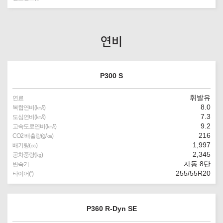
연비
P300 S
휘발유
연료
8.0
복합연비(㎞/ℓ)
7.3
도심연비(㎞/ℓ)
9.2
고속도로연비(㎞/ℓ)
216
CO2 배출량(g/㎞)
1,997
배기량(㏄)
2,345
공차중량(㎏)
자동 8단
변속기
255/55R20
타이어(″)
P360 R-Dyn SE