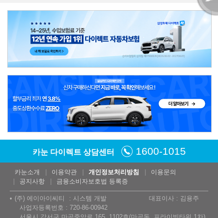
1600-1015
카눈 다이렉트 상담센터
카눈소개
이용약관
개인정보처리방침
이용문의
공지사항
금융소비자보호법 등록증
(주) 에이아이씨티
시스템 개발
대표이사 : 김용주
사업자등록번호 : 720-86-00942
서울시 강서구 마곡중앙로 165, 1102호(마곡동, 프라이빗타워 1차)