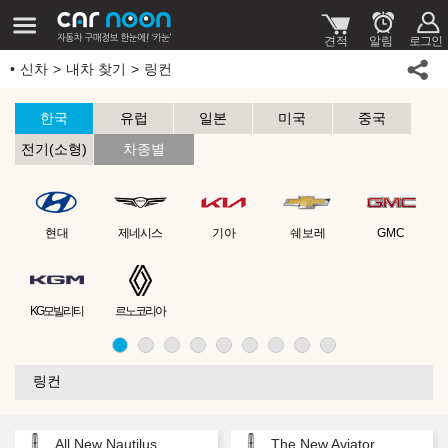
신차
내차 찾기
링컨
한국
유럽
일본
미국
중국
전기(소형)
차종별
현대
제네시스
기아
쉐보레
GMC
KG모빌리티
르노코리아
링컨
All New Nautilus
The New Aviator