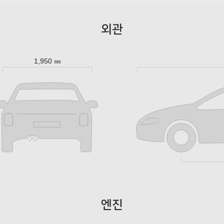
외관
1,950 ㎜
엔진