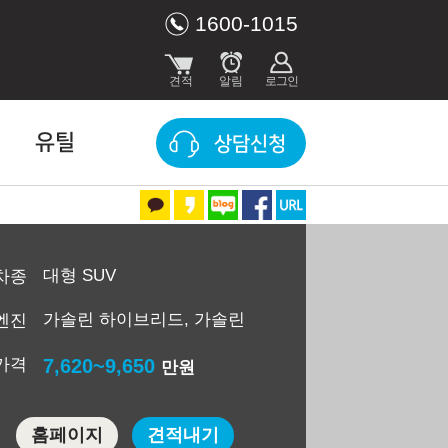
1600-1015
유틸
상담신청
대형 SUV
차종
가솔린 하이브리드, 가솔린
엔진
가격
7,620~9,650
만원
홈페이지
견적내기