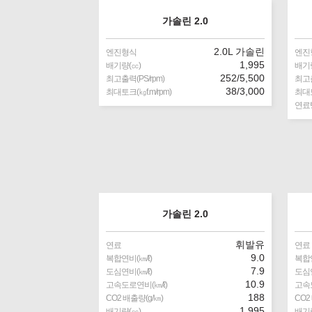
가솔린 2.0
2.0L 가솔린
엔진형식
엔진
1,995
배기량(㏄)
배기량
252/5,500
최고출력(PS/rpm)
최고출
38/3,000
최대토크(㎏f.m/rpm)
최대토
연료탱
가솔린 2.0
휘발유
연료
연료
9.0
복합연비(㎞/ℓ)
복합연
7.9
도심연비(㎞/ℓ)
도심연
10.9
고속도로연비(㎞/ℓ)
고속도
188
CO2 배출량(g/㎞)
CO2
1,995
배기량(㏄)
배기량