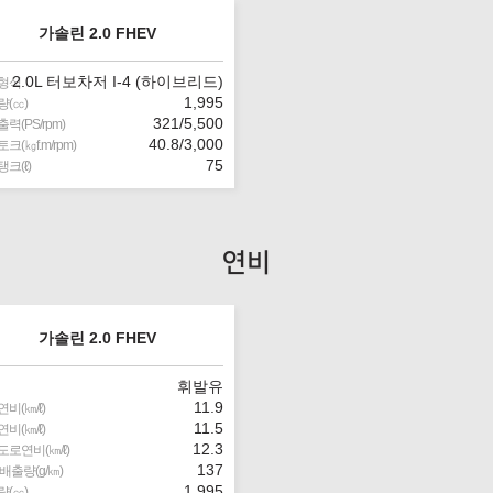
가솔린 2.0 FHEV
2.0L 터보차저 I-4 (하이브리드)
형식
1,995
(㏄)
321/5,500
력(PS/rpm)
40.8/3,000
크(㎏f.m/rpm)
75
크(ℓ)
연비
가솔린 2.0 FHEV
휘발유
11.9
비(㎞/ℓ)
11.5
비(㎞/ℓ)
12.3
로연비(㎞/ℓ)
137
 배출량(g/㎞)
1,995
(㏄)