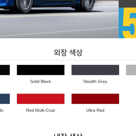
외장 색상
k
Solid Black
Stealth Grey
ic
Red Multi-Coat
Ultra Red