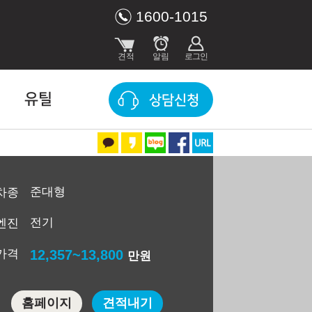
1600-1015
유틸
상담신청
준대형
차종
전기
엔진
가격
12,357~13,800
만원
홈페이지
견적내기