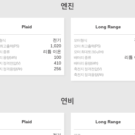
엔진
Plaid
Long Range
전기
형식
모터형식
1,020
최고출력(PS)
모터 최고출력(PS)
리튬 이온
리 종류
모터 최대토크(㎏f.m)
100
리튬
 용량(㎾h)
배터리 종류
410
 정격전압(V)
배터리 용량(㎾h)
256
 정격용량(Ah)
축전지 정격전압(V)
축전지 정격용량(Ah)
연비
Plaid
Long Range
전기