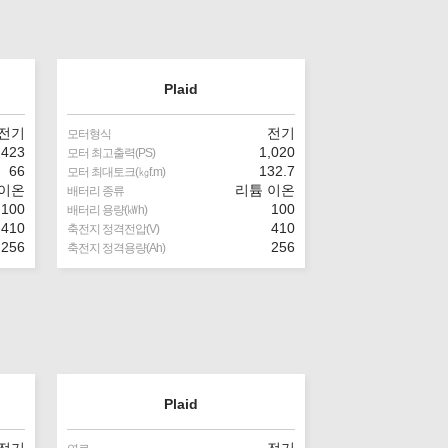
Plaid
전기
전기
모터형식
423
1,020
모터 최고출력(PS)
66
132.7
모터 최대토크(㎏f.m)
 이온
리튬 이온
배터리 종류
100
100
배터리 용량(㎾h)
410
410
축전지 정격전압(V)
256
256
축전지 정격용량(Ah)
Plaid
전기
전기