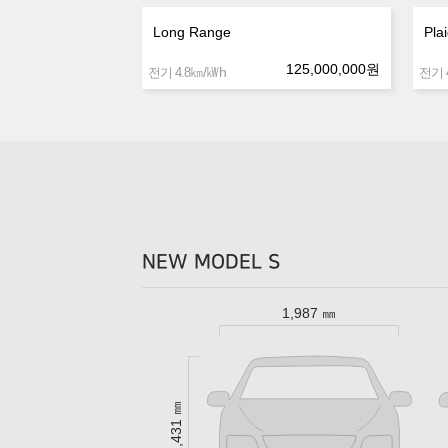
Long Range
Pla
125,000,000
원
㎞/㎾h
전기 4.8
전기 4
NEW MODEL S
1,987 ㎜
1,431 ㎜