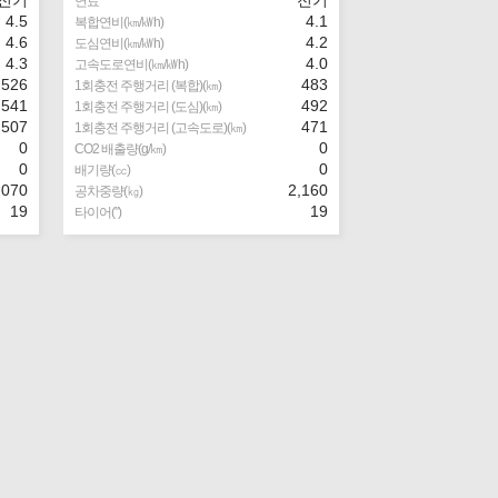
연료
4.5
4.1
복합연비(㎞/㎾h)
4.6
4.2
도심연비(㎞/㎾h)
4.3
4.0
고속도로연비(㎞/㎾h)
526
483
1회충전 주행거리 (복합)(㎞)
541
492
1회충전 주행거리 (도심)(㎞)
507
471
1회충전 주행거리 (고속도로)(㎞)
0
0
CO2 배출량(g/㎞)
0
0
배기량(㏄)
,070
2,160
공차중량(㎏)
19
19
타이어(″)