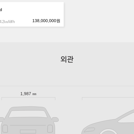
id
138,000,000
원
㎞/㎾h
.2
외관
1,987 ㎜