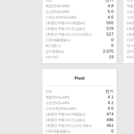
연료
연료
4.8
복합연비(㎞/㎾h)
복합연
5.0
도심연비(㎞/㎾h)
도심연
4.6
고속도로연비(㎞/㎾h)
고속
555
1회충전 주행거리 (복합)(㎞)
1회충
578
1회충전 주행거리 (도심)(㎞)
1회충
527
1회충전 주행거리 (고속도로)(㎞)
1회충
0
CO2 배출량(g/㎞)
CO2
0
배기량(㏄)
배기량
2,070
공차중량(㎏)
공차
19
타이어(″)
타이어
Plaid
전기
연료
4.1
복합연비(㎞/㎾h)
4.2
도심연비(㎞/㎾h)
4.0
고속도로연비(㎞/㎾h)
474
1회충전 주행거리 (복합)(㎞)
486
1회충전 주행거리 (도심)(㎞)
461
1회충전 주행거리 (고속도로)(㎞)
0
CO2 배출량(g/㎞)