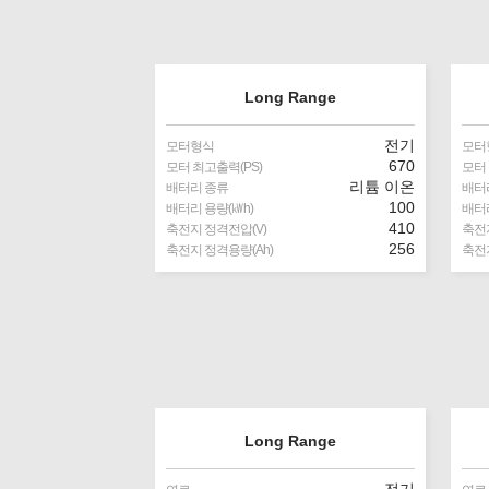
Long Range
전기
모터형식
모터
670
모터 최고출력(PS)
모터 
리튬 이온
배터리 종류
배터
100
배터리 용량(㎾h)
배터리
410
축전지 정격전압(V)
축전지
256
축전지 정격용량(Ah)
축전지
Long Range
전기