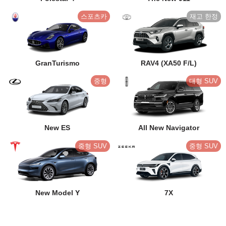
스포츠카
GranTurismo
RAV4 (XA50 F/L)
중형
대형 SUV
New ES
All New Navigator
중형 SUV
중형 SUV
New Model Y
7X