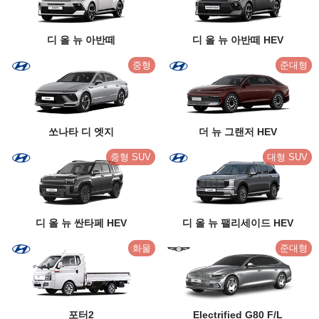
디 올 뉴 아반떼
디 올 뉴 아반떼 HEV
중형
준대형
쏘나타 디 엣지
더 뉴 그랜저 HEV
중형 SUV
대형 SUV
디 올 뉴 싼타페 HEV
디 올 뉴 팰리세이드 HEV
화물
준대형
포터2
Electrified G80 F/L