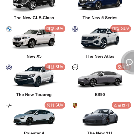
The New GLE-Class
The New 5 Series
대형 SUV
대형 SUV
New X5
The New Atlas
대형 SUV
준대형
The New Touareg
ES90
중형 SUV
스포츠카
Polestar 4
The New 911