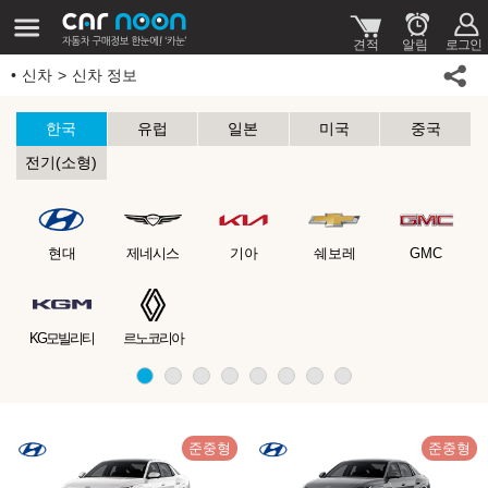
신차
신차 정보
한국
유럽
일본
미국
중국
전기(소형)
현대
제네시스
기아
쉐보레
GMC
KG모빌리티
르노코리아
준중형
준중형