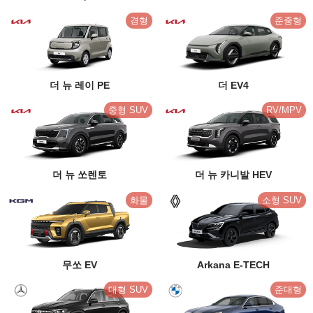
경형
준중형
더 뉴 레이 PE
더 EV4
중형 SUV
RV/MPV
더 뉴 쏘렌토
더 뉴 카니발 HEV
화물
소형 SUV
무쏘 EV
Arkana E-TECH
대형 SUV
준대형