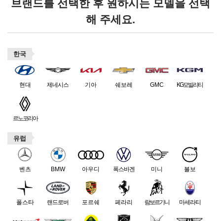
브랜드를 선택한 후 원하시는 모델을 선택
해 주세요.
한국
현대
제네시스
기아
쉐보레
GMC
KG모빌리티
르노코리아
유럽
벤츠
BMW
아우디
폭스바겐
미니
볼보
폴스타
랜드로버
포르쉐
페라리
람보르기니
마세라티