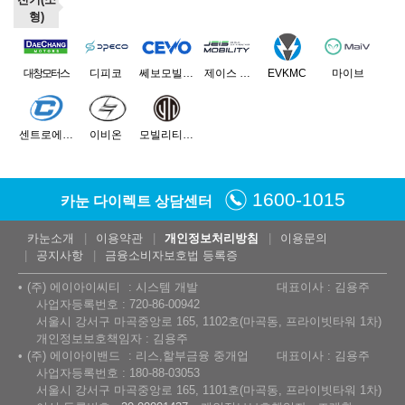
형)
대창모터스
디피코
쎄보모빌리티
제이스 모빌리티
EVKMC
마이브
센트로에이케이
이비온
모빌리티네트웍스
1600-1015
카눈 다이렉트 상담센터
카눈소개
이용약관
개인정보처리방침
이용문의
공지사항
금융소비자보호법 등록증
(주) 에이아이씨티
시스템 개발
대표이사 : 김용주
사업자등록번호 : 720-86-00942
서울시 강서구 마곡중앙로 165, 1102호(마곡동, 프라이빗타워 1차)
개인정보보호책임자 : 김용주
(주) 에이아이밴드
리스,할부금융 중개업
대표이사 : 김용주
사업자등록번호 : 180-88-03053
서울시 강서구 마곡중앙로 165, 1101호(마곡동, 프라이빗타워 1차)