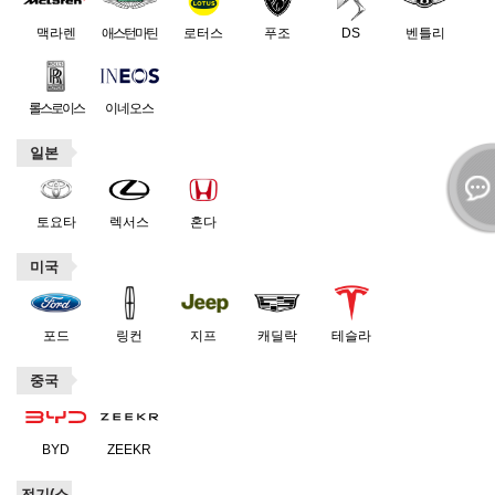
맥라렌
애스턴마틴
로터스
푸조
DS
벤틀리
롤스로이스
이네오스
일본
토요타
렉서스
혼다
미국
포드
링컨
지프
캐딜락
테슬라
중국
BYD
ZEEKR
전기(소