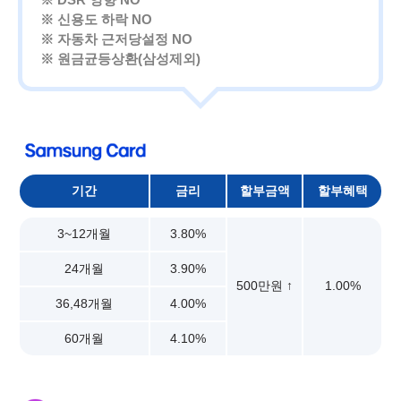
※ 신용도 하락 NO
※ 자동차 근저당설정 NO
※ 원금균등상환(삼성제외)
기간
금리
할부금액
할부혜택
3~12개월
3.80%
24개월
3.90%
500만원 ↑
1.00%
36,48개월
4.00%
60개월
4.10%