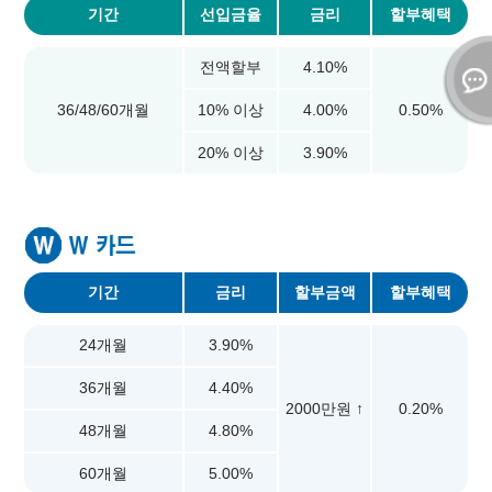
기간
선입금율
금리
할부혜택
전액할부
4.10%
36/48/60개월
10% 이상
4.00%
0.50%
20% 이상
3.90%
기간
금리
할부금액
할부혜택
24개월
3.90%
36개월
4.40%
2000만원 ↑
0.20%
48개월
4.80%
60개월
5.00%