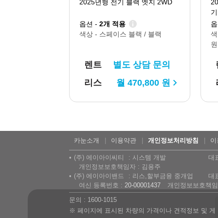
2025년형 전기 블랙 엣지 2WD
2
기
옵션 -
2개 적용
옵
색상 -
스페이스 블랙 / 블랙
색
원
렌트
별도 상담 문의
리스
월
470,800
원
카눈소개
이용약관
개인정보처리방침
이
(주) 에이아이씨티
시스템 개발
대
개인정보보호책임자 : 김용주
(주) 에이아이밴드
리스,할부금융 중개업
대
여신 등록번호 :
20-00001437
개인정보보호책임자
문의 : 1600-1015
※ 페이지에 표시된 차량의 가격이나 견적정보 및 게시