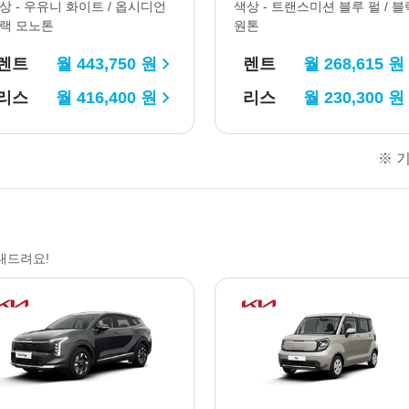
상 -
우유니 화이트 / 옵시디언
색상 -
트랜스미션 블루 펄 / 블
랙 모노톤
원톤
렌트
월
443,750
원
렌트
월
268,615
원
리스
월
416,400
원
리스
월
230,300
원
※ 기
내드려요!