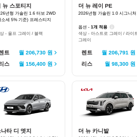
더 뉴 스포티지
더 뉴 레이 PE
026년형 가솔린 1.6 터보 2WD
2026년형 가솔린 1.0 시그니처
개소세 5% 기준) 프레스티지
옵션 -
1개 적용
상 -
울프 그레이 / 블랙
색상 -
아스트로 그레이 / 라이
그레이
렌트
월
206,730
원
렌트
월
206,791
원
리스
월
156,400
원
리스
월
98,300
원
쏘나타 디 엣지
더 뉴 카니발