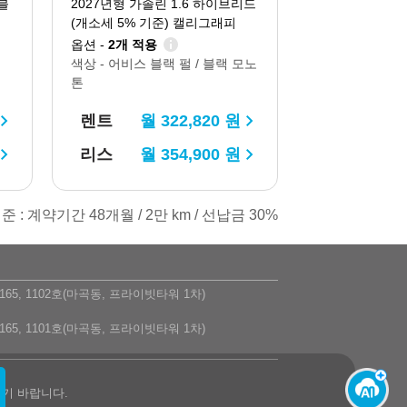
블
2027년형 가솔린 1.6 하이브리드
(개소세 5% 기준) 캘리그래피
옵션 -
2개 적용
색상 -
어비스 블랙 펄 / 블랙 모노
톤
렌트
월
322,820
원
리스
월
354,900
원
준 : 계약기간 48개월 / 2만 km / 선납금 30%
5, 1102호(마곡동, 프라이빗타워 1차)
5, 1101호(마곡동, 프라이빗타워 1차)
시기 바랍니다.