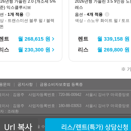
026년형 가솔린 2.0 (개소세 5%
2026년형 가솔린 3.5 9인승 노
준) 익스클루시브
레스
션 -
1개 적용
옵션 -
4개 적용
상 -
트랜스미션 블루 펄 / 블랙
색상 -
스노우 화이트 펄 / 토프
톤
렌트
월
268,615
원
렌트
월
339,158
원
리스
월
230,300
원
리스
월
269,800
원
※ 기
용문의
공지사항
금융소비자보호법 등록증
표이사 : 김용주
사업자등록번호 : 720-86-00942
서울시 강서구 마곡중앙로 16
표이사 : 김용주
사업자등록번호 : 180-88-03053
서울시 강서구 마곡중앙로 16
 : 조래환
Url 복사
리스/렌트(특가) 상담신청
된 내용에 오류가 있을 수 있습니다. 구매 계약 전에 다시 한번 확인하여 주