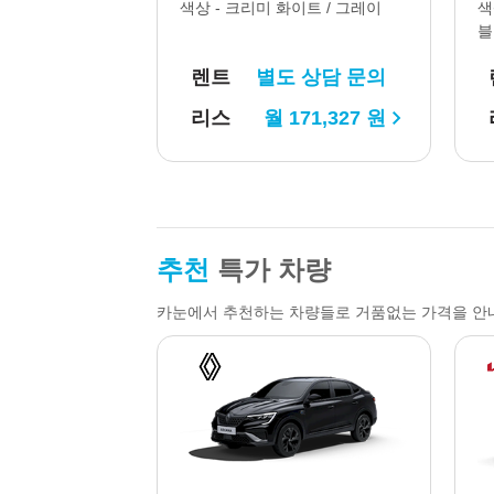
색상 -
크리미 화이트 / 그레이
색
블
렌트
별도 상담 문의
리스
월
171,327
원
추천
특가 차량
카눈에서 추천하는 차량들로 거품없는 가격을 안