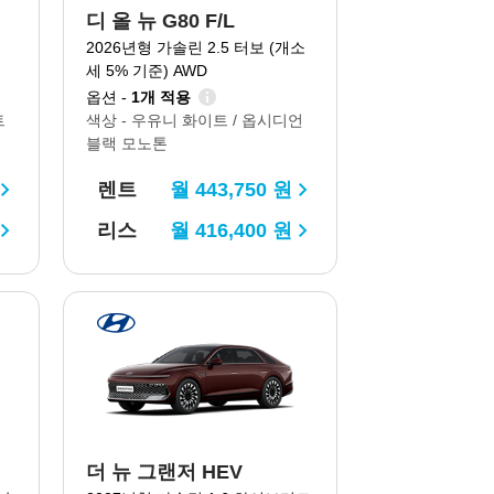
디 올 뉴 G80 F/L
2026년형 가솔린 2.5 터보 (개소
세 5% 기준) AWD
옵션 -
1개 적용
트
색상 -
우유니 화이트 / 옵시디언
블랙 모노톤
렌트
월
443,750
원
리스
월
416,400
원
더 뉴 그랜저 HEV