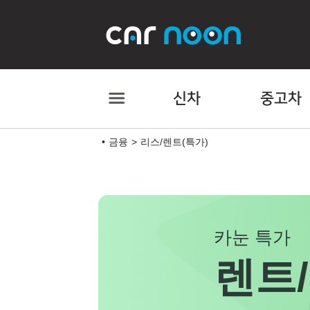
신차
중고차
금융
리스/렌트(특가)
카눈 특가
렌트