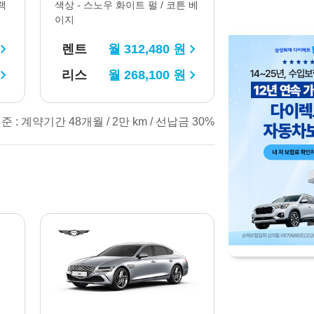
랙
색상 -
스노우 화이트 펄 / 코튼 베
이지
렌트
월
312,480
원
리스
월
268,100
원
준 : 계약기간 48개월 / 2만 km / 선납금 30%