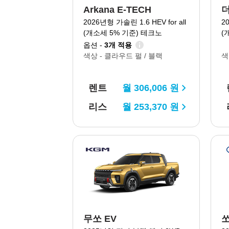
Arkana E-TECH
2026년형 가솔린 1.6 HEV for all
2
(개소세 5% 기준) 테크노
(
옵션 -
3개 적용
색상 -
클라우드 펄 / 블랙
색
렌트
월
306,006
원
리스
월
253,370
원
무쏘 EV