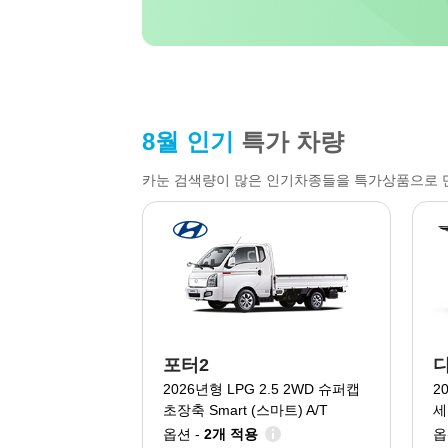
8월 인기
특가 차량
카눈 검색량이 많은 인기차종들을 특가상품으로 
포터2
디
2026년형 LPG 2.5 2WD 슈퍼캡
2
초장축 Smart (스마트) A/T
세
옵션 -
2개 적용
옵