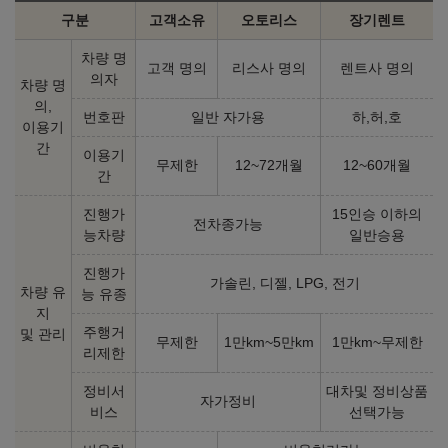
구분
고객소유
오토리스
장기렌트
차량 명
고객 명의
리스사 명의
렌트사 명의
의자
차량 명
의,
번호판
일반 자가용
하,허,호
이용기
간
이용기
무제한
12~72개월
12~60개월
간
진행가
15인승 이하의
전차종가능
능차량
일반승용
진행가
가솔린, 디젤, LPG, 전기
차량 유
능 유종
지
주행거
및 관리
무제한
1만km~5만km
1만km~무제한
리제한
정비서
대차및 정비상품
자가정비
비스
선택가능