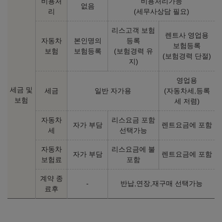
비용처
비용처리가능
없음
리
(세무사상담 필요)
리스고객 보험
렌트사 영업용
자동차
본인명의
등록
보험등록
보험
보험등록
(보험경력 유
(보험경력 단절)
지)
영업용
세금 및
세금
일반 자가용
(자동차세,등록
보험
세 저렴)
자동차
리스요금 포함
자가 부담
렌트요금에 포함
세
선택가능
자동차
리스요금에 불
자가 부담
렌트요금에 포함
보험료
포함
계약 종
-
반납,연장,재구매 선택가능
료후