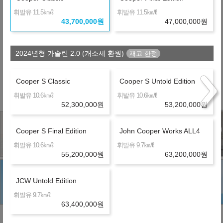
장기렌터카
36개월
선수+보증금
13,110,000
원
㎞/ℓ
㎞/ℓ
휘발유 11.5
휘발유 11.5
43,700,000
원
47,000,000
원
제휴 금융사
2024년형 가솔린 2.0 (개소세 환원)
※ 약정거리 : 2만km/년
※ 보험 : 대인 무한, 대물 1억, 26세이상
Cooper S Classic
Cooper S Untold Edition
※ 정비 : 미포함
㎞/ℓ
㎞/ℓ
휘발유 10.6
휘발유 10.6
52,300,000
원
53,200,000
원
Cooper S Final Edition
John Cooper Works ALL4
㎞/ℓ
㎞/ℓ
휘발유 10.6
휘발유 9.7
55,200,000
원
63,200,000
원
JCW Untold Edition
㎞/ℓ
휘발유 9.7
63,400,000
원