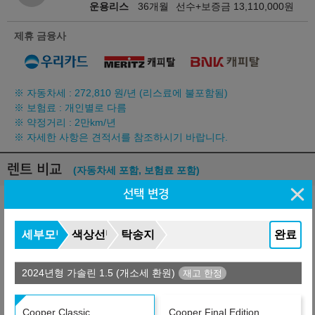
운용리스
36개월
선수+보증금
13,110,000
원
제휴 금융사
※ 자동차세 :
272,810
원/년 (리스료에 불포함됨)
※ 보험료 : 개인별로 다름
※ 약정거리 : 2만km/년
※ 자세한 사항은 견적서를 참조하시기 바랍니다.
렌트 비교
(자동차세 포함, 보험료 포함)
선택 변경
납입총액 차이
919,050
월
원
O
금융사
세부모델
색상선택
탁송지역
완료
장기렌터카-고잔가
36개월
선수+보증금
13,110,000
원
2024년형 가솔린 1.5 (개소세 환원)
+3,765,960
1,023,660
월
원
O
금융사
Cooper Classic
Cooper Final Edition