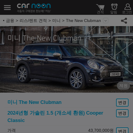
금융
리스/렌트 견적
미니
The New Clubman
미니 The New Clubman
제원
미니
The New Clubman
변경
2024년형 가솔린 1.5 (개소세 환원)
Cooper
변경
Classic
가격
43,700,000
원
변경