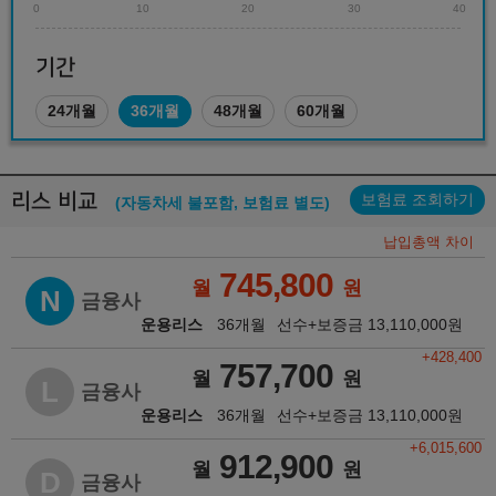
0
10
20
30
40
기간
24개월
36개월
48개월
60개월
리스 비교
보험료 조회하기
(자동차세 불포함, 보험료 별도)
납입총액 차이
745,800
월
원
N
금융사
운용리스
36개월
선수+보증금
13,110,000
원
+428,400
757,700
월
원
L
금융사
운용리스
36개월
선수+보증금
13,110,000
원
+6,015,600
912,900
월
원
D
금융사