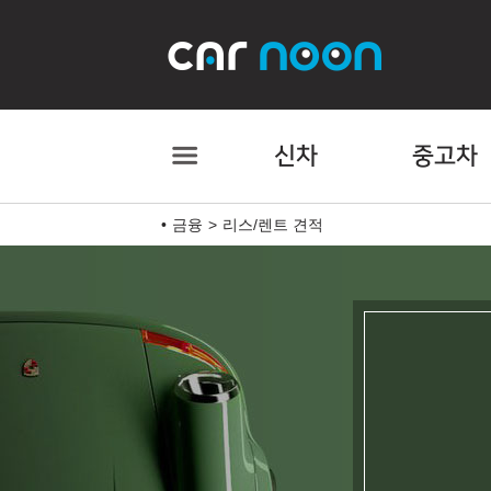
신차
중고차
금융
리스/렌트 견적