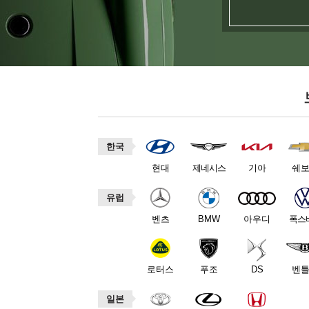
한국
현대
제네시스
기아
쉐
유럽
벤츠
BMW
아우디
폭스
로터스
푸조
DS
벤
일본