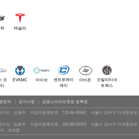
딜락
테슬라
스 모
센트로에이
모빌리티네
EVKMC
마이브
이비온
리티
케이
트웍스
용문의
공지사항
금융소비자보호법 등록증
표이사 : 김용주
사업자등록번호 : 720-86-00942
서울시 강서구 마곡중앙로 16
표이사 : 김용주
사업자등록번호 : 180-88-03053
서울시 강서구 마곡중앙로 16
 : 조래환