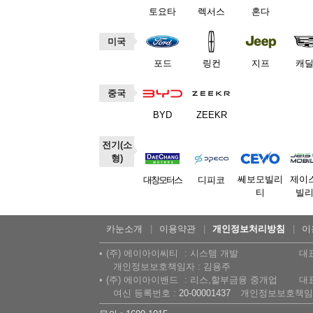
토요타
렉서스
혼다
미국
포드
링컨
지프
캐
중국
BYD
ZEEKR
전기(소
형)
쎄보모빌리
제이
대창모터스
디피코
티
빌
카눈소개
이용약관
개인정보처리방침
이
(주) 에이아이씨티
시스템 개발
대
개인정보보호책임자 : 김용주
(주) 에이아이밴드
리스,할부금융 중개업
대
여신 등록번호 :
20-00001437
개인정보보호책임자