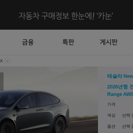
금융
특판
게시판
 X
테슬라
New
2026년형 
Range AW
가격
색상
선택 
옵션
선택 