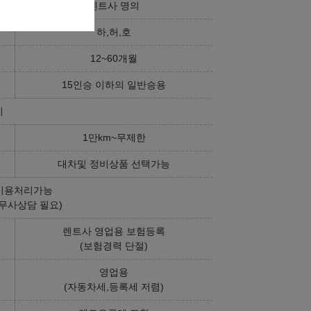
렌트사 명의
하,허,호
12~60개월
15인승 이하의 일반승용
기
1만km~무제한
대차및 정비상품 선택가능
비용처리가능
무사상담 필요)
렌트사 영업용 보험등록
(보험경력 단절)
영업용
(자동차세,등록세 저렴)