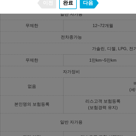
고객 명의
리스사 명의
이전
완료
다음
일반 자가용
무제한
12~72개월
전차종가능
가솔린, 디젤, LPG, 전
무제한
1만km~5만km
자가정비
없음
(세
리스고객 보험등록
본인명의 보험등록
(보험경력 유지)
일반 자가용