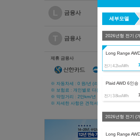
2,125,9
L
금융사
세부모델
운용리스
3
2,410,9
2026년형 전기 (
T
금융사
운용리스
3
Long Range A
제휴 금융사
㎞/㎾h
전기 4.2
Plaid AWD 6인승
※ 자동차세 :
0
원/년 (리스료에 불포함됨)
※ 보험료 : 개인별로 다름
㎞/㎾h
전기 3.8
※ 약정거리 : 2만km/년
※ 자세한 사항은 견적서를 참조하시기 바랍니
2026년형 전기 (
Long Range A