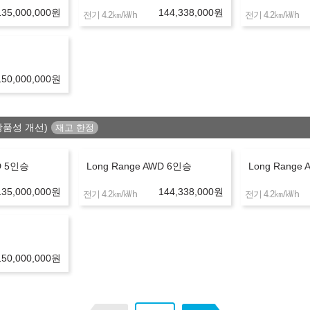
135,000,000
원
144,338,000
원
㎞/㎾h
㎞/㎾h
전기 4.2
전기 4.2
유의사항
150,000,000
원
리점/딜러사에 따라 달라질 수 있습니다.
상품성 개선)
하시기 바랍니다.
 진행 가능합니다.
며, 신용 및 소득 불충족시 견적이 변경되거나 진행이 불가하실 수도 있습
WD 5인승
Long Range AWD 6인승
Long Range
변동되거나 중단될 수 있습니다.
135,000,000
원
144,338,000
원
㎞/㎾h
㎞/㎾h
는 견적은 플러스 친구를 등록하시거나 상담문의를 남겨주세요.
전기 4.2
전기 4.2
구매/리스/렌트 장단점 비교
150,000,000
원
고객소유
오토리스