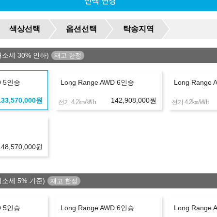
선택 변경
00
+8,496,000
원
색상선택
옵션선택
탁송지역
6개월
선수+보증금
40,071,000
원
40
+18,757,440
원
개소세 30% 인하)
6개월
선수+보증금
40,071,000
원
WD 5인승
Long Range AWD 6인승
Long Range
133,570,000
원
142,908,000
원
㎞/㎾h
㎞/㎾h
전기 4.2
전기 4.2
148,570,000
원
다.
개소세 5% 기준)
WD 5인승
Long Range AWD 6인승
Long Range