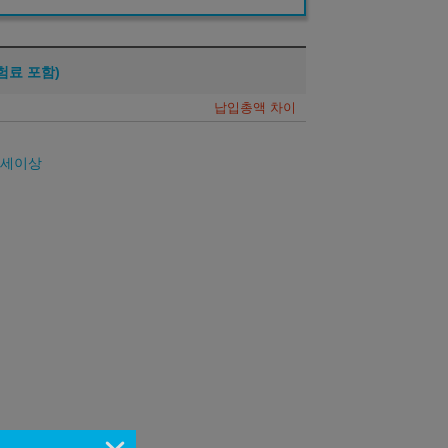
험료 포함)
납입총액 차이
26세이상