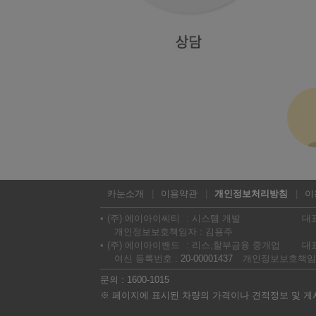
카눈소개
이용약관
개인정보처리방침
이
(주) 에이아이씨티
시스템 개발
대
개인정보보호책임자 : 김용주
(주) 에이아이밴드
리스,할부금융 중개업
대
여신 등록번호 :
20-00001437
개인정보보호책임자
문의 : 1600-1015
※ 페이지에 표시된 차량의 가격이나 견적정보 및 게시