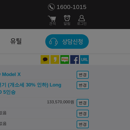
1600-1015
유틸
상담신청
 Model X
변경
전기 (개소세 30% 인하)
Long
변경
D 5인승
133,570,000
원
변경
없음
변경
없음
변경