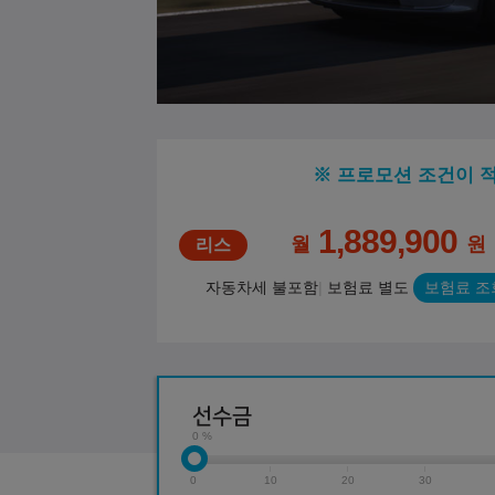
※ 프로모션 조건이 
1,889,900
월
원
자동차세 불포함
보험료 별도
보험료 조
선수금
0 %
0
10
20
30