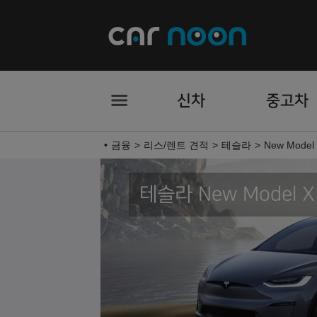
신차
중고차
금융
리스/렌트 견적
테슬라
New Model
테슬라 New Model X