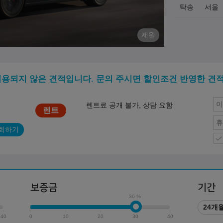
탁송
서울
제원
적용되지 않은 견적입니다. 문의 주시면 할인조건 반영한 견
렌트료 공개 불가, 상담 요함
회하기
보증금
기간
30 %
24개
40
0
10
20
30
40