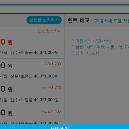
렌트 비교
보험료 조회하기
(자동차세 포함, 보
납입총액 차이
00
※ 약정거리 : 2만km/년
원
※ 보험 : 대인 무한, 대물 1억, 
6개월
선수+보증금
40,071,000
원
※ 정비 : 미포함
00
+2,041,200
원
6개월
선수+보증금
40,071,000
원
70
+5,031,720
원
6개월
선수+보증금
40,071,000
원
00
+5,234,400
원
6개월
선수+보증금
40,071,000
원