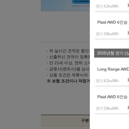
㎞/㎾h
전기 4.2
Plaid AWD 6인승
㎞/㎾h
전기 3.8
- 위 실시간 견적은 할인조건 및 탁송지역, 대
2025년형 전기 (
- 산출하신 견적이 정확한지 상담을 통해 확인
- 만 21세 이상, 면허 소지 1년 이상의 고객만
- 금융사(렌트사)별 심사 기준은 다를 수 있으
Long Range A
- 상품 조건은 제휴사의 정책 변경으로 인해 
㎞/㎾h
※ 보험 조건이나 약정거리 등 변경을 원하시
전기 4.2
Plaid AWD 6인승
㎞/㎾h
전기 3.8
구분