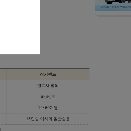
니다.
장기렌트
렌트사 명의
하,허,호
12~60개월
15인승 이하의 일반승용
기