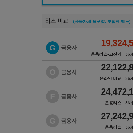
리스 비교
(자동차세 불포함, 보험료 별도)
19,324,
G
금융사
운용리스-고잔가
36
22,122,
O
금융사
온라인 비교
36
24,472,
F
금융사
운용리스
36
27,242,
G
금융사
운용리스
36