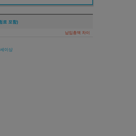
험료 포함)
납입총액 차이
26세이상