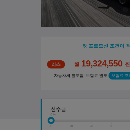
※ 프로모션 조건이 
19,324,550
월
원
자동차세 불포함
보험료 별도
보험료 조
선수금
0 %
0
10
20
30