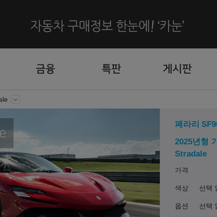
금융
특판
게시판
ale
페라리
SF9
e
2025년형 가
Stradale
가격
색상
선택 
옵션
선택 