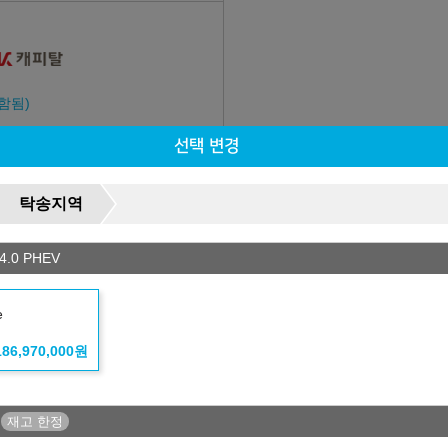
함됨)
선택 변경
다.
탁송지역
.0 PHEV
e
186,970,000
원
유의사항