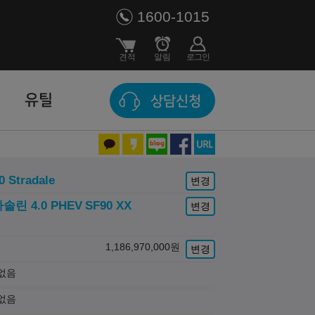
1600-1015
유틸
상담신청
0 Stradale
변경
솔린 4.0 PHEV
SF90 XX
변경
1,186,970,000
원
변경
없음
없음