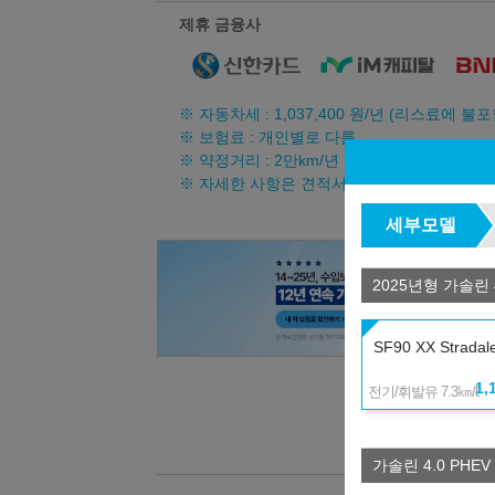
제휴 금융사
※ 자동차세 :
1,037,400
원/년 (리스료에 불포
※ 보험료 : 개인별로 다름
※ 약정거리 : 2만km/년
※ 자세한 사항은 견적서를 참조하시기 바랍니
세부모델
2025년형 가솔린 4
SF90 XX Stradal
1,
㎞/ℓ
전기/휘발유 7.3
가솔린 4.0 PHEV