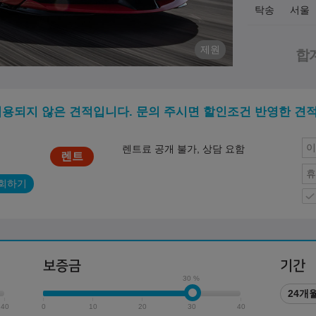
탁송
서울
제원
적용되지 않은 견적입니다. 문의 주시면 할인조건 반영한 견
렌트료 공개 불가, 상담 요함
회하기
보증금
기간
30 %
24개
40
0
10
20
30
40