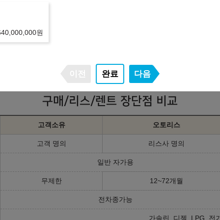
리점/딜러사에 따라 달라질 수 있습니다.
하시기 바랍니다.
 진행 가능합니다.
640,000,000
원
며, 신용 및 소득 불충족시 견적이 변경되거나 진행이 불가하실 수도 있습
변동되거나 중단될 수 있습니다.
는 견적은 플러스 친구를 등록하시거나 상담문의를 남겨주세요.
이전
완료
다음
구매/리스/렌트 장단점 비교
고객소유
오토리스
고객 명의
리스사 명의
일반 자가용
무제한
12~72개월
전차종가능
가솔린, 디젤, LPG, 전