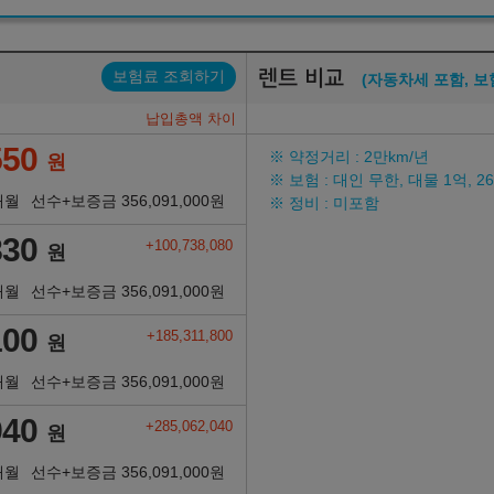
렌트 비교
보험료 조회하기
(자동차세 포함, 보
납입총액 차이
550
※ 약정거리 : 2만km/년
원
※ 보험 : 대인 무한, 대물 1억, 
개월
선수+보증금
356,091,000
원
※ 정비 : 미포함
830
+100,738,080
원
개월
선수+보증금
356,091,000
원
100
+185,311,800
원
개월
선수+보증금
356,091,000
원
940
+285,062,040
원
개월
선수+보증금
356,091,000
원