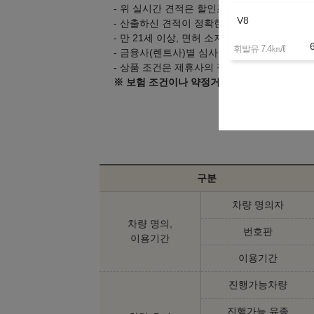
- 위 실시간 견적은 할인조건 및 탁송지역, 대
V8
- 산출하신 견적이 정확한지 상담을 통해 확인
- 만 21세 이상, 면허 소지 1년 이상의 고객만
㎞/ℓ
휘발유 7.4
- 금융사(렌트사)별 심사 기준은 다를 수 있으
- 상품 조건은 제휴사의 정책 변경으로 인해 
※ 보험 조건이나 약정거리 등 변경을 원하시
구분
차량 명의자
차량 명의,
번호판
이용기간
이용기간
진행가능차량
진행가능 유종