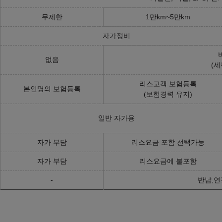
무제한
1만km~5만km
자가정비
없음
(세
리스고객 보험등록
본인명의 보험등록
(보험경력 유지)
일반 자가용
자가 부담
리스요금 포함 선택가능
자가 부담
리스요금에 불포함
-
반납,연