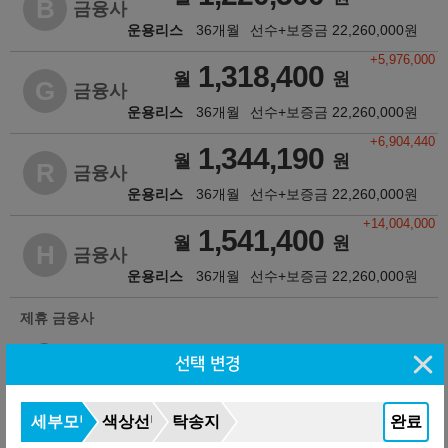
B
금융사
운용리스
36개월
선수+보증금
22,260,000
원
+5,976,000
1,318,400
월
원
G
금융사
운용리스
36개월
선수+보증금
22,260,000
원
+6,904,440
1,344,190
월
원
R
금융사
운용리스
36개월
선수+보증금
22,260,000
원
+14,004,000
1,541,400
월
원
H
금융사
운용리스
36개월
선수+보증금
22,260,000
원
제휴 금융사
선택 변경
세부모델
색상선택
탁송지역
완료
※ 자동차세 :
587,860
원/년 (리스료에 불포함됨)