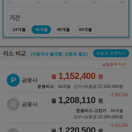
0
10
20
30
40
기간
24개월
36개월
48개월
60개월
리스 비교
보험료 조회하기
(자동차세 불포함, 보험료 별도)
납입총액 차이
1,152,400
월
원
P
금융사
운용리스
36개월
선수+보증금
22,260,000
원
+2,005,560
1,208,110
월
원
R
금융사
운용리스-고잔가
36개월
선수+보증금
22,260,000
원
+2,451,600
1,220,500
월
원