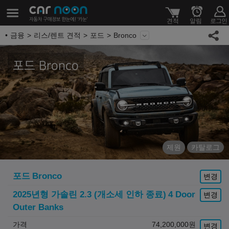
금융
리스/렌트 견적
포드
Bronco
포드 Bronco
제원
카탈로그
포드
Bronco
변경
2025년형 가솔린 2.3 (개소세 인하 종료)
4 Door
변경
Outer Banks
가격
74,200,000
원
변경