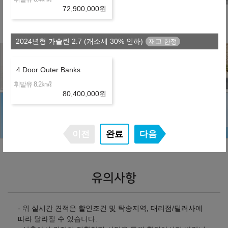
※ 보험 : 대인 무한, 대물 1억, 26세이상
72,900,000
원
※ 정비 : 미포함
2024년형 가솔린 2.7 (개소세 30% 인하)
4 Door Outer Banks
㎞/ℓ
휘발유 8.2
80,400,000
원
이전
완료
다음
유의사항
- 위 실시간 견적은 할인조건 및 탁송지역, 대리점/딜러사에
따라 달라질 수 있습니다.