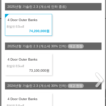
※ 보험료 : 개인별로 다름
2025년형 가솔린 2.3 (개소세 인하 종료)
※ 약정거리 : 2만km/년
※ 자세한 사항은 견적서를 참조하시기 바랍니다.
4 Door Outer Banks
렌트 비교
(자동차세 포함, 보험료 포함)
㎞/ℓ
휘발유 8.5
74,200,000
원
납입총액 차이
1,465,640
월
원
R
금융사
2025년형 가솔린 2.3 (개소세 30% 인하)
장기렌터카-고잔가
36개월
선수+보증금
22,260,000
원
4 Door Outer Banks
+3,342,240
1,558,480
㎞/ℓ
휘발유 8.5
월
원
R
금융사
73,100,000
원
장기렌터카
36개월
선수+보증금
22,260,000
원
제휴 금융사
2024년형 가솔린 2.3 (개소세 30% 인하)
4 Door Outer Banks
※ 약정거리 : 2만km/년
㎞/ℓ
휘발유 8.4