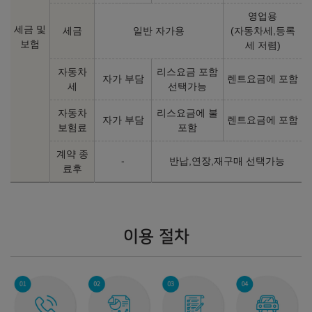
영업용
세금 및
세금
일반 자가용
(자동차세,등록
보험
세 저렴)
자동차
리스요금 포함
자가 부담
렌트요금에 포함
세
선택가능
자동차
리스요금에 불
자가 부담
렌트요금에 포함
보험료
포함
계약 종
-
반납,연장,재구매 선택가능
료후
이용 절차