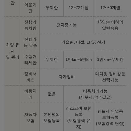
간
이용기
무제한
12~72개월
12~60개월
간
진행가
15인승 이하의
전차종가능
능차량
일반승용
진행가
가솔린, 디젤, LPG, 전기
차량 유
능 유종
지
주행거
및 관리
무제한
1만km~5만km
1만km~무제한
리제한
정비서
대차및 정비상품
자가정비
비스
선택가능
비용처
비용처리가능
없음
리
(세무사상담 필요)
리스고객 보험
렌트사 영업용
자동차
본인명의
등록
보험등록
보험
보험등록
(보험경력 유
(보험경력 단절)
지)