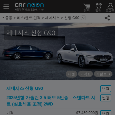
금융
리스/렌트 견적
제네시스
신형 G90
제네시스 신형 G90
제원
가격표
카탈로그
제네시스
신형 G90
변경
2025년형 가솔린 3.5 터보 5인승 - 스탠다드 시
변경
트 (실효세율 조정)
2WD
가격
97,480,000
원
변경