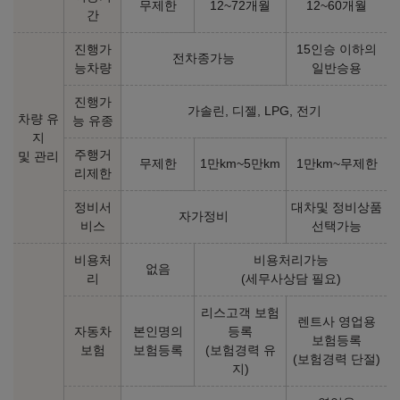
무제한
12~72개월
12~60개월
간
AWD + 프리미엄 컬렉션
AWD + 프레스티지 컬렉션
진행가
15인승 이하의
전차종가능
능차량
일반승용
㎞/ℓ
㎞/ℓ
휘발유 8.4
휘발유 8.4
127,480,000
원
133,380,000
원
진행가
가솔린, 디젤, LPG, 전기
차량 유
능 유종
지
2025년형 가솔린 3.5 터보 48V 일렉트릭 슈퍼차저 LWB (실효
주행거
및 관리
세율 조정)
무제한
1만km~5만km
1만km~무제한
리제한
4인승 AWD + 뒷좌석 컴포트
정비서
대차및 정비상품
5인승 AWD - 스탠다드 시트
자가정비
패키지 - 퍼스트 클래스 VIP
비스
선택가능
㎞/ℓ
시트
휘발유 8.2
㎞/ℓ
휘발유 8.2
167,690,000
원
비용처
비용처리가능
176,590,000
원
없음
리
(세무사상담 필요)
리스고객 보험
렌트사 영업용
2025년형 가솔린 3.5 터보 BLACK (실효세율 조정)
자동차
본인명의
등록
보험등록
보험
보험등록
(보험경력 유
(보험경력 단절)
4인승 AWD + 퍼스트 클래스
지)
5인승 AWD - 스탠다드 시트
VIP 시트
㎞/ℓ
㎞/ℓ
휘발유 8.0
휘발유 8.0