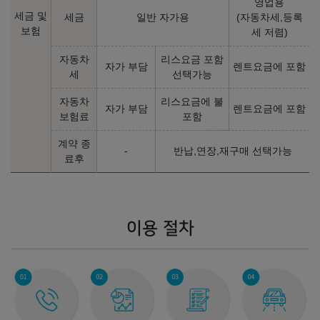
영업용
129,440,000
원
132,840,000
원
세금 및
세금
일반 자가용
(자동차세,등록
보험
세 저렴)
2025년형 가솔린 3.5 터보 48V 일렉트릭 슈퍼차저 BLACK (실
자동차
리스요금 포함
자가 부담
렌트요금에 포함
효세율 조정)
세
선택가능
자동차
리스요금에 불
4인승 AWD - 퍼스트 클래스
자가 부담
렌트요금에 포함
5인승 AWD - 스탠다드 시트
보험료
포함
VIP 시트
㎞/ℓ
㎞/ℓ
휘발유 8.2
휘발유 8.2
계약 종
135,640,000
원
139,040,000
원
-
반납,연장,재구매 선택가능
료후
2025년형 가솔린 3.5 터보 48V 일렉트릭 슈퍼차저 LWB
BLACK (실효세율 조정)
이용 절차
4인승 AWD - 퍼스트 클래스
5인승 AWD - 스탠다드 시트
VIP 시트
㎞/ℓ
㎞/ℓ
휘발유 8.0
휘발유 8.0
174,980,000
원
178,880,000
원