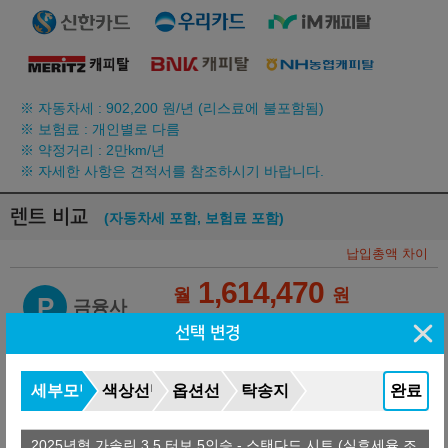
※ 자동차세 :
902,200
원/년 (리스료에 불포함됨)
※ 보험료 : 개인별로 다름
※ 약정거리 : 2만km/년
※ 자세한 사항은 견적서를 참조하시기 바랍니다.
렌트 비교
(자동차세 포함, 보험료 포함)
납입총액 차이
1,614,470
월
원
P
금융사
장기렌터카
36개월
선수+보증금
29,244,000
원
선택 변경
+594,000
1,630,970
월
원
M
금융사
세부모델
색상선택
옵션선택
탁송지역
완료
온라인 비교
36개월
선수+보증금
29,244,000
원
+1,537,596
2025년형 가솔린 3.5 터보 5인승 - 스탠다드 시트 (실효세율 조