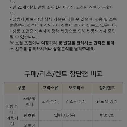
다.
AWD + 프리미엄 컬렉션
AWD + 프레스티지 컬렉션
- 만 21세 이상, 면허 소지 1년 이상의 고객만 진행 가능합니
㎞/ℓ
㎞/ℓ
휘발유 8.4
휘발유 8.4
다.
124,080,000
원
129,980,000
원
- 금융사(렌트사)별 심사 기준은 다를 수 있으며, 신용 및 소득
불충족시 견적이 변경되거나 진행이 불가하실 수도 있습니다.
- 상품 조건은 제휴사의 정책 변경으로 인해 변동되거나 중단
2025년형 가솔린 3.5 터보 48V 일렉트릭 슈퍼차저 4인승 - 퍼
될 수 있습니다.
스트 클래스 VIP 시트 (실효세율 조정)
※ 보험 조건이나 약정거리 등 변경을 원하시는 견적은 플러
스 친구를 등록하시거나 상담문의를 남겨주세요.
2WD + 뒷좌석 컴포트 패키
2WD + 파퓰러 컬렉션
지Ⅰ
㎞/ℓ
㎞/ℓ
휘발유 9.1
휘발유 9.1
110,380,000
원
112,480,000
원
구매/리스/렌트 장단점 비교
2WD + 프리미엄 컬렉션
2WD + 프레스티지 컬렉션
구분
고객소유
오토리스
장기렌트
㎞/ℓ
㎞/ℓ
휘발유 9.1
휘발유 9.1
123,980,000
원
129,880,000
원
차량 명
고객 명의
리스사 명의
렌트사 명의
의자
차량 명
AWD + 뒷좌석 컴포트 패키
의,
AWD + 파퓰러 컬렉션
번호판
일반 자가용
하,허,호
지Ⅰ
이용기
㎞/ℓ
㎞/ℓ
휘발유 8.4
휘발유 8.4
간
이용기
113,880,000
원
115,980,000
원