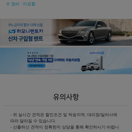
※ 정비 : 미포함
121,480,000
원
127,380,000
원
2025년형 가솔린 3.5 터보 48V 일렉트릭 슈퍼차저 5인승 - 스
탠다드 시트 (실효세율 조정)
2WD
2WD + 파퓰러 컬렉션
㎞/ℓ
㎞/ℓ
휘발유 9.1
휘발유 9.1
103,480,000
원
109,080,000
원
2WD + 프리미엄 컬렉션
2WD + 프레스티지 컬렉션
㎞/ℓ
㎞/ℓ
휘발유 9.1
휘발유 9.1
120,580,000
원
126,480,000
원
유의사항
AWD
AWD + 파퓰러 컬렉션
㎞/ℓ
㎞/ℓ
휘발유 8.4
휘발유 8.4
- 위 실시간 견적은 할인조건 및 탁송지역, 대리점/딜러사에
106,980,000
원
112,580,000
원
따라 달라질 수 있습니다.
- 산출하신 견적이 정확한지 상담을 통해 확인하시기 바랍니