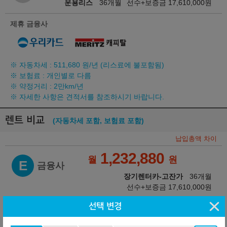
운용리스
36개월
선수+보증금
17,610,000
원
제휴 금융사
※ 자동차세 :
511,680
원/년 (리스료에 불포함됨)
※ 보험료 : 개인별로 다름
※ 약정거리 : 2만km/년
※ 자세한 사항은 견적서를 참조하시기 바랍니다.
렌트 비교
(자동차세 포함, 보험료 포함)
납입총액 차이
1,232,880
월
원
E
금융사
장기렌터카-고잔가
36개월
선수+보증금
17,610,000
원
+3,175,920
선택 변경
1,321,100
월
원
E
금융사