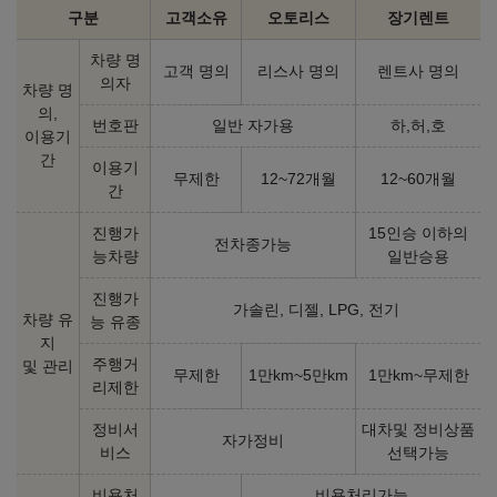
구분
고객소유
오토리스
장기렌트
차량 명
고객 명의
리스사 명의
렌트사 명의
의자
차량 명
의,
번호판
일반 자가용
하,허,호
이용기
간
이용기
무제한
12~72개월
12~60개월
간
진행가
15인승 이하의
전차종가능
능차량
일반승용
진행가
가솔린, 디젤, LPG, 전기
차량 유
능 유종
지
주행거
및 관리
무제한
1만km~5만km
1만km~무제한
리제한
정비서
대차및 정비상품
자가정비
비스
선택가능
비용처
비용처리가능