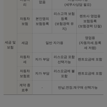
없음
리
(세무사상담 필요)
리스고객 보험
렌트사 영업용
자동차
본인명의
등록
보험등록
보험
보험등록
(보험경력 유
(보험경력 단절)
지)
영업용
세금 및
세금
일반 자가용
(자동차세,등록
보험
세 저렴)
자동차
리스요금 포함
자가 부담
렌트요금에 포함
세
선택가능
자동차
리스요금에 불
자가 부담
렌트요금에 포함
보험료
포함
계약 종
-
반납,연장,재구매 선택가능
료후