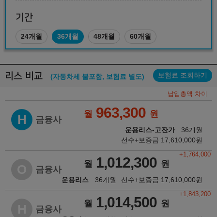
기간
24개월
36개월
48개월
60개월
리스 비교
보험료 조회하기
(자동차세 불포함, 보험료 별도)
납입총액 차이
963,300
월
원
H
금융사
운용리스-고잔가
36개월
선수+보증금
17,610,000
원
+1,764,000
1,012,300
월
원
O
금융사
운용리스
36개월
선수+보증금
17,610,000
원
+1,843,200
1,014,500
월
원
H
금융사