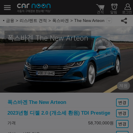
금융
리스/렌트 견적
폭스바겐
The New Arteon
폭스바겐 The New Arteon
제원
폭스바겐
The New Arteon
변경
2023년형 디젤 2.0 (개소세 환원)
TDI Prestige
변경
가격
58,700,000
원
변경