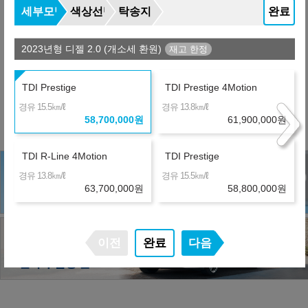
장기렌터카
36개월
선수+보증금
17,610,000
원
세부모델
색상선택
탁송지역
완료
제휴 금융사
2023년형 디젤 2.0 (개소세 환원)
※ 약정거리 : 2만km/년
TDI Prestige
TDI Prestige 4Motion
※ 보험 : 대인 무한, 대물 1억, 26세이상
㎞/ℓ
㎞/ℓ
경유 15.5
경유 13.8
※ 정비 : 미포함
58,700,000
원
61,900,000
원
TDI R-Line 4Motion
TDI Prestige
㎞/ℓ
㎞/ℓ
경유 13.8
경유 15.5
63,700,000
원
58,800,000
원
이전
완료
다음