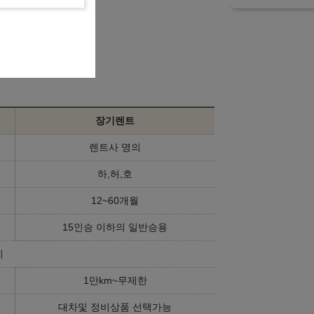
장기렌트
렌트사 명의
하,허,호
12~60개월
15인승 이하의 일반승용
기
1만km~무제한
대차및 정비상품 선택가능