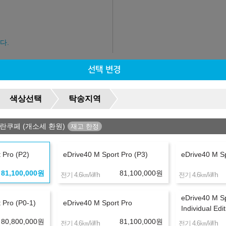
다.
선택 변경
색상선택
탁송지역
그란쿠페 (개소세 환원)
 Pro (P2)
eDrive40 M Sport Pro (P3)
eDrive40 M Sp
유의사항
81,100,000
원
81,100,000
원
㎞/㎾h
㎞/㎾h
전기 4.6
전기 4.6
리점/딜러사에 따라 달라질 수 있습니다.
eDrive40 M S
하시기 바랍니다.
 Pro (P0-1)
eDrive40 M Sport Pro
Individual Edi
 진행 가능합니다.
80,800,000
원
81,100,000
원
며, 신용 및 소득 불충족시 견적이 변경되거나 진행이 불가하실 수도 있습
㎞/㎾h
㎞/㎾h
전기 4.6
전기 4.6