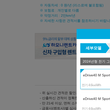
※ 자동차세 :
0
원/년 (리스료에 불포함됨)
※ 보험료 : 개인별로 다름
※ 약정거리 : 2만km/년
※ 자세한 사항은 견적서를 참조하시기 바랍니
세부모델
2024년형 전기 
eDrive40 M Sport
㎞/㎾h
전기 4.6
- 위 실시간 견적은 할인조건 및 탁송지역, 대
- 산출하신 견적이 정확한지 상담을 통해 확인
eDrive40 M Sport
- 만 21세 이상, 면허 소지 1년 이상의 고객만
- 금융사(렌트사)별 심사 기준은 다를 수 있으
㎞/㎾h
전기 4.6