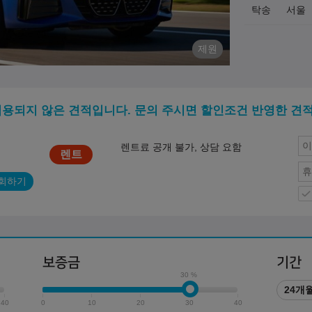
탁송
서울
제원
적용되지 않은 견적입니다. 문의 주시면 할인조건 반영한 견
렌트료 공개 불가, 상담 요함
회하기
보증금
기간
30 %
24개
40
0
10
20
30
40