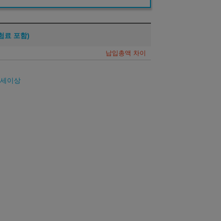
험료 포함)
납입총액 차이
26세이상