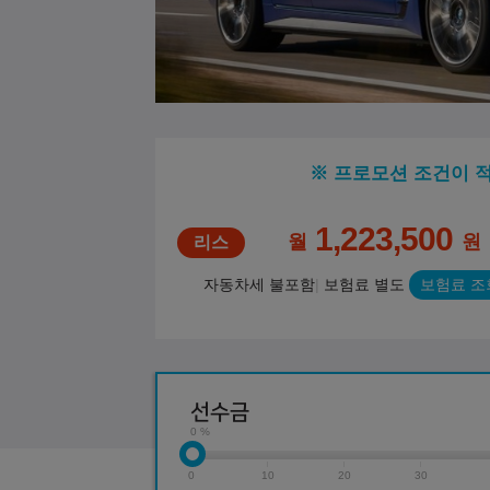
※ 프로모션 조건이 
1,223,500
월
원
자동차세 불포함
보험료 별도
보험료 조
선수금
0 %
0
10
20
30