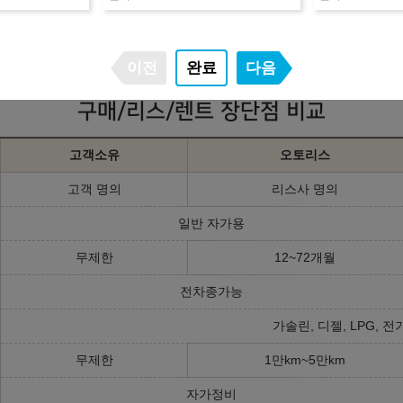
변동되거나 중단될 수 있습니다.
는 견적은 플러스 친구를 등록하시거나 상담문의를 남겨주세요.
이전
완료
다음
구매/리스/렌트 장단점 비교
고객소유
오토리스
고객 명의
리스사 명의
일반 자가용
무제한
12~72개월
전차종가능
가솔린, 디젤, LPG, 전
무제한
1만km~5만km
자가정비