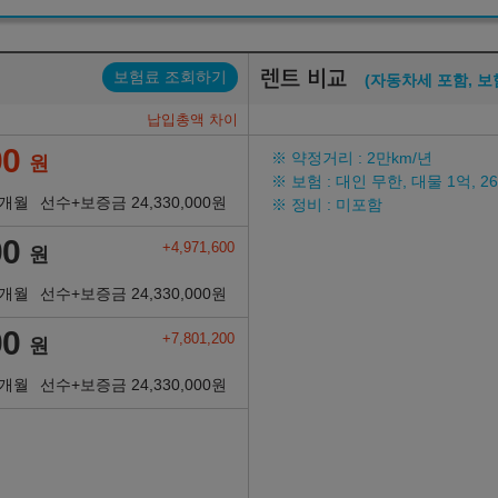
렌트 비교
보험료 조회하기
(자동차세 포함, 보
납입총액 차이
00
※ 약정거리 : 2만km/년
원
※ 보험 : 대인 무한, 대물 1억, 
6개월
선수+보증금
24,330,000
원
※ 정비 : 미포함
00
+4,971,600
원
6개월
선수+보증금
24,330,000
원
00
+7,801,200
원
6개월
선수+보증금
24,330,000
원