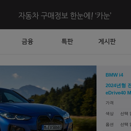
금융
특판
게시판
BMW
i4
2024년형
eDrive40 M
가격
색상
선택 
옵션
선택 