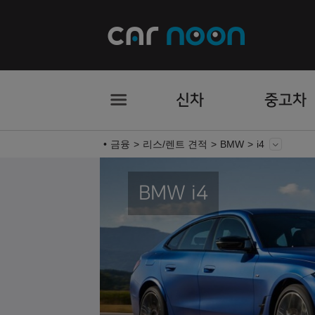
신차
중고차
금융
리스/렌트 견적
BMW
i4
BMW i4