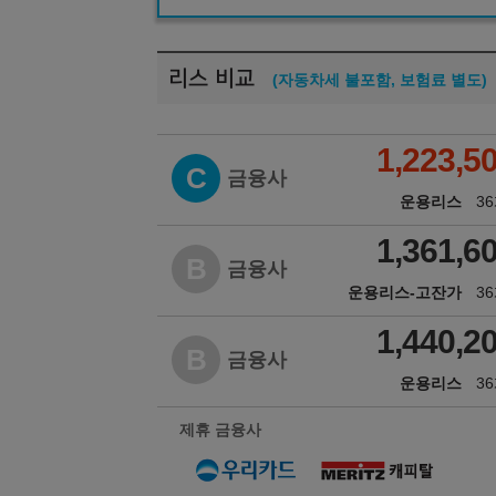
리스 비교
(자동차세 불포함, 보험료 별도)
1,223,5
C
금융사
운용리스
3
1,361,6
B
금융사
운용리스-고잔가
3
1,440,2
B
금융사
운용리스
3
제휴 금융사