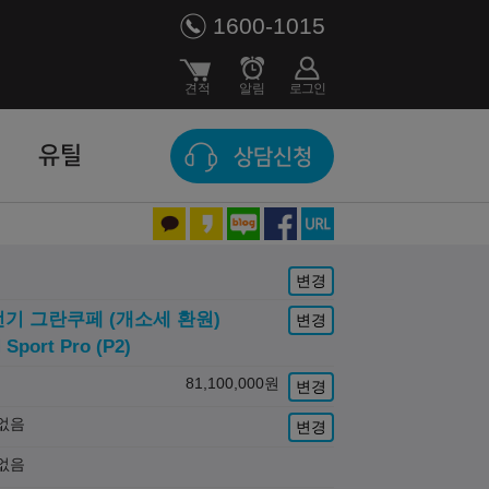
1600-1015
유틸
상담신청
변경
 전기 그란쿠페 (개소세 환원)
변경
 Sport Pro (P2)
81,100,000
원
변경
없음
변경
없음