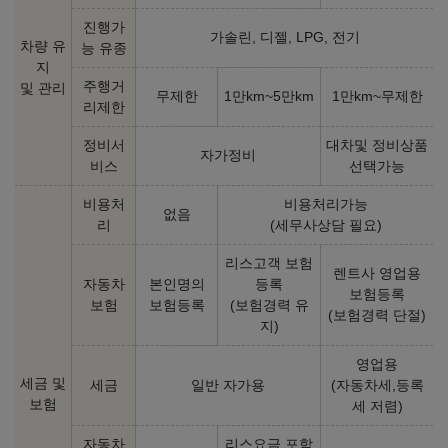
진행가
가솔린, 디젤, LPG, 전기
차량 유
능 유종
지
주행거
및 관리
무제한
1만km~5만km
1만km~무제한
리제한
정비서
대차및 정비상품
자가정비
비스
선택가능
비용처
비용처리가능
없음
리
(세무사상담 필요)
리스고객 보험
렌트사 영업용
자동차
본인명의
등록
보험등록
보험
보험등록
(보험경력 유
(보험경력 단절)
지)
영업용
세금 및
세금
일반 자가용
(자동차세,등록
보험
세 저렴)
자동차
리스요금 포함