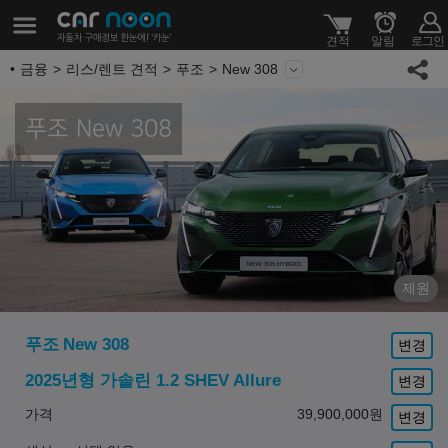
금융
리스/렌트 견적
푸조
New 308
푸조 New 308
제원
푸조
New 308
변경
2025년형 가솔린 1.2 SHEV
Allure
변경
가격
39,900,000
원
변경