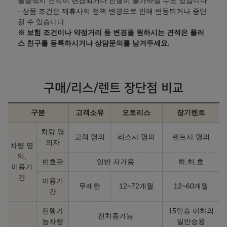
불충족시 견적이 변경되거나 진행이 불가하실 수도 있습니다.
- 상품 조건은 제휴사의 정책 변경으로 인해 변동되거나 중단
될 수 있습니다.
※ 보험 조건이나 약정거리 등 변경을 원하시는 견적은 플러
스 친구를 등록하시거나 상담문의를 남겨주세요.
구매/리스/렌트 장단점 비교
구분
고객소유
오토리스
장기렌트
차량 명
고객 명의
리스사 명의
렌트사 명의
의자
차량 명
의,
번호판
일반 자가용
하,허,호
이용기
간
이용기
무제한
12~72개월
12~60개월
간
진행가
15인승 이하의
전차종가능
능차량
일반승용