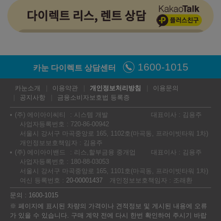
1600-1015
카눈 다이렉트 상담센터
카눈소개
이용약관
개인정보처리방침
이용문의
공지사항
금융소비자보호법 등록증
(주) 에이아이씨티
시스템 개발
대표이사 : 김용주
사업자등록번호 : 720-86-00942
서울시 강서구 마곡중앙로 165, 1102호(마곡동, 프라이빗타워 1차)
개인정보보호책임자 : 김용주
(주) 에이아이밴드
리스,할부금융 중개업
대표이사 : 김용주
사업자등록번호 : 180-88-03053
서울시 강서구 마곡중앙로 165, 1101호(마곡동, 프라이빗타워 1차)
여신 등록번호 :
20-00001437
개인정보보호책임자 : 조래환
문의 : 1600-1015
※ 페이지에 표시된 차량의 가격이나 견적정보 및 게시된 내용에 오류
가 있을 수 있습니다. 구매 계약 전에 다시 한번 확인하여 주시기 바랍