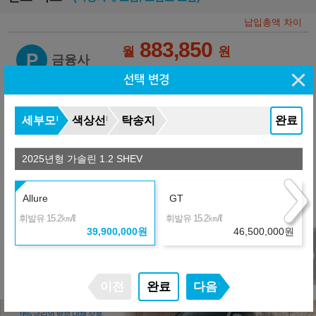
납입총액 차이
883,850
월
원
P
금융사
장기렌터카-고잔가
36개월
선택 변경
선수+보증금
11,970,000
원
+2,740,320
959,970
세부모델
색상선택
탁송지역
완료
월
원
P
금융사
장기렌터카
36개월
선수+보증금
11,970,000
원
2025년형 가솔린 1.2 SHEV
제휴 금융사
Allure
GT
㎞/ℓ
㎞/ℓ
휘발유 15.2
휘발유 15.2
39,900,000
원
46,500,000
원
※ 약정거리 : 2만km/년
※ 보험 : 대인 무한, 대물 1억, 26세이상
※ 정비 : 미포함
이전
완료
다음