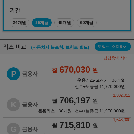
기간
24개월
36개월
48개월
60개월
리스 비교
보험료 조회하기
(자동차세 불포함, 보험료 별도)
납입총액 차이
670,030
월
원
P
금융사
운용리스-고잔가
36개월
선수+보증금
11,970,000
원
+1,302,012
706,197
월
원
K
금융사
운용리스
36개월
선수+보증금
11,970,000
원
+1,648,080
715,810
월
원
G
금융사