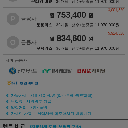
온라인 비교
36개월
선수+보증금
11,970,000
원
+3,001,320
753,400
월
원
P
금융사
운용리스
36개월
선수+보증금
11,970,000
원
+5,924,520
834,600
월
원
O
금융사
운용리스
36개월
선수+보증금
11,970,000
원
제휴 금융사
※ 자동차세 :
218,210
원/년 (리스료에 불포함됨)
※ 보험료 : 개인별로 다름
※ 약정거리 : 2만km/년
※ 자세한 사항은 견적서를 참조하시기 바랍니다.
렌트 비교
(자동차세 포함, 보험료 포함)