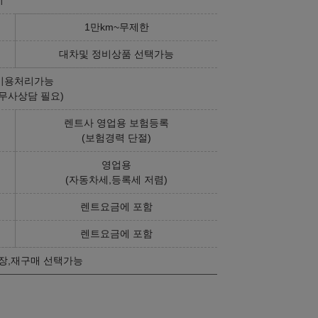
1만km~무제한
대차및 정비상품 선택가능
비용처리가능
무사상담 필요)
렌트사 영업용 보험등록
(보험경력 단절)
영업용
on Two Sunrise
(자동차세,등록세 저렴)
264,527,000
원
렌트요금에 포함
렌트요금에 포함
장,재구매 선택가능