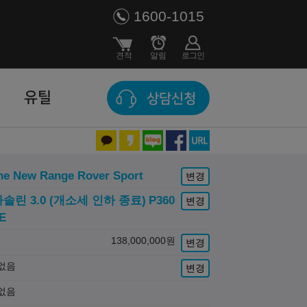
1600-1015
유틸
상담신청
he New Range Rover Sport
변경
가솔린 3.0 (개소세 인하 종료)
P360
변경
E
138,000,000
원
변경
없음
변경
없음