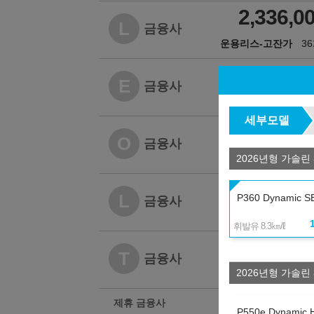
2,336,0
L
금융사
운용리스-고잔가
3
2,427,5
E
금융사
온라인 비교
3
세부모델
2,464,4
O
금융사
2026년형 가솔린 
운용리스
3
2,479,6
L
P360 Dynamic S
금융사
운용리스
3
㎞/ℓ
휘발유 8.3
2,488,1
T
금융사
2026년형 가솔린 
운용리스
3
제휴 금융사
P550e Dynamic 