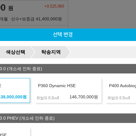
00
+9,525,960
원
6개월
선수+보증금
41,400,000
원
10
+12,820,320
원
선택 변경
6개월
선수+보증금
41,400,000
원
색상선택
탁송지역
90
+14,151,600
원
3.0 (개소세 인하 종료)
6개월
선수+보증금
41,400,000
원
00
+14,695,560
원
E
P360 Dynamic HSE
P400 Autobio
6개월
선수+보증금
41,400,000
원
138,000,000
원
146,700,000
원
㎞/ℓ
㎞/ℓ
휘발유 8.3
휘발유 8.3
00
+15,001,560
원
3.0 PHEV (개소세 인하 종료)
6개월
선수+보증금
41,400,000
원
HSE