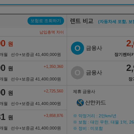
렌트 비교
보험료 조회하기
(자동차세 포함, 보
납입총액 차이
90
2
원
O
금융사
6개월
선수+보증금
41,400,000
원
장기렌터카
00
2
+1,350,360
원
O
금융사
6개월
선수+보증금
41,400,000
원
장
00
+2,725,560
제휴 금융사
원
6개월
선수+보증금
41,400,000
원
81
+3,858,876
※ 약정거리 : 2만km/년
원
※ 보험 : 대인 무한, 대물 1억, 
6개월
선수+보증금
41,400,000
원
※ 정비 : 미포함