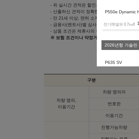
- 위 실시간 견적은 할인조건 및 탁송지역, 대
- 산출하신 견적이 정확한지 상담을 통해 확인
P550e Dynamic 
- 만 21세 이상, 면허 소지 1년 이상의 고객만
㎞/ℓ
전기/휘발유 8.7
- 금융사(렌트사)별 심사 기준은 다를 수 있으
- 상품 조건은 제휴사의 정책 변경으로 인해 
※ 보험 조건이나 약정거리 등 변경을 원하시
2026년형 가솔린 
P635 SV
㎞/ℓ
휘발유 7.1
구분
차량 명의자
2025년형 가솔린 
차량 명의,
번호판
이용기간
P360 Dynamic S
이용기간
㎞/ℓ
휘발유 8.3
진행가능차량
진행가능 유종