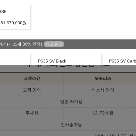
리점/딜러사에 따라 달라질 수 있습니다.
하시기 바랍니다.
HSE
 진행 가능합니다.
181,670,000
원
며, 신용 및 소득 불충족시 견적이 변경되거나 진행이 불가하실 수도 있습
변동되거나 중단될 수 있습니다.
는 견적은 플러스 친구를 등록하시거나 상담문의를 남겨주세요.
4.4 (개소세 30% 인하)
P635 SV Black
P635 SV Car
구매/리스/렌트 장단점 비교
225,670,000
원
235,270,000
원
㎞/ℓ
㎞/ℓ
휘발유 7.1
휘발유 7.1
고객소유
오토리스
고객 명의
리스사 명의
3.0 (개소세 30% 인하, 가격인하)
일반 자가용
E
P360 Dynamic HSE
P400 Autobio
무제한
12~72개월
133,170,000
원
141,670,000
원
㎞/ℓ
㎞
휘발유 8.3
전기/휘발유 8.7
전차종가능
가솔린, 디젤, LPG, 전