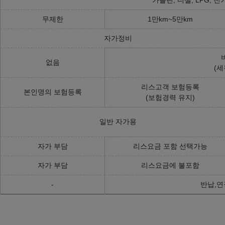
3.0 PHEV (개소세 30% 인하, 가격인하)
무제한
1만km~5만km
자가정비
HSE
177,170,000
원
없음
(세
리스고객 보험등록
본인명의 보험등록
4.4 (개소세 30% 인하, 가격인상)
(보험경력 유지)
Two Marl
P635 SV Edition Two Ligurian
P635 SV Editi
일반 자가용
Black Gloss
Copper Satin
277,062,000
원
287,605,000
원
자가 부담
리스요금 포함 선택가능
Two Blue
자가 부담
리스요금에 불포함
-
반납,연
275,070,000
원