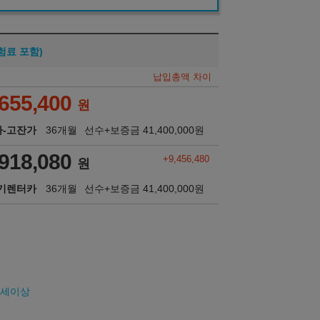
험료 포함)
납입총액 차이
,655,400
원
-고잔가
36개월
선수+보증금
41,400,000
원
,918,080
+9,456,480
원
기렌터카
36개월
선수+보증금
41,400,000
원
26세이상