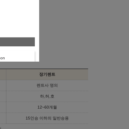
니다.
bon
246,870,000
원
장기렌트
렌트사 명의
하,허,호
graphy
12~60개월
158,070,000
원
/ℓ
15인승 이하의 일반승용
기