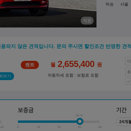
탁송
서울
제원
적용되지 않은 견적입니다. 문의 주시면 할인조건 반영한 견
2,655,400
월
원
자동차세 포함
보험료 포함
회하기
보증금
기간
30 %
24개
40
0
10
20
30
40