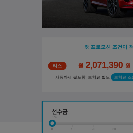
※ 프로모션 조건이 
2,071,390
월
원
자동차세 불포함
보험료 별도
보험료 조
선수금
0 %
0
10
20
30