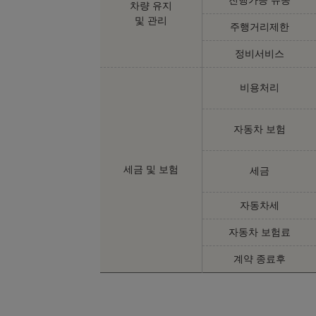
차량 유지
2025년형 가솔린 
및 관리
주행거리제한
정비서비스
P550e Dynamic 
㎞/ℓ
전기/휘발유 8.7
비용처리
자동차 보험
2025년형 가솔린 
P635 SV Edition 
세금 및 보험
세금
Grey Gloss
자동차세
P635 SV Edition 
자동차 보험료
Nebula Matte
계약 종료후