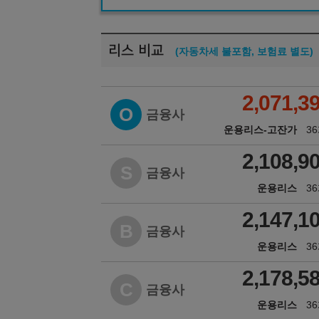
리스 비교
(자동차세 불포함, 보험료 별도)
2,071,3
O
금융사
운용리스-고잔가
3
2,108,9
S
금융사
운용리스
3
2,147,1
B
금융사
운용리스
3
2,178,5
C
금융사
운용리스
3