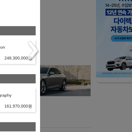
bon
248,300,000
원
graphy
161,970,000
원