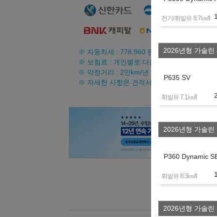
㎞/ℓ
전기/휘발유 8.7
2026년형 가솔린 
※ 자동차세 :
778,960
원/년 (리스료에 불포함
※ 보험료 : 개인별로 다름
※ 약정거리 : 2만km/년
P635 SV
※ 자세한 사항은 견적서를 참조하시기 바랍니
㎞/ℓ
휘발유 7.1
2026년형 가솔린 
P360 Dynamic S
㎞/ℓ
휘발유 8.3
2026년형 가솔린 3