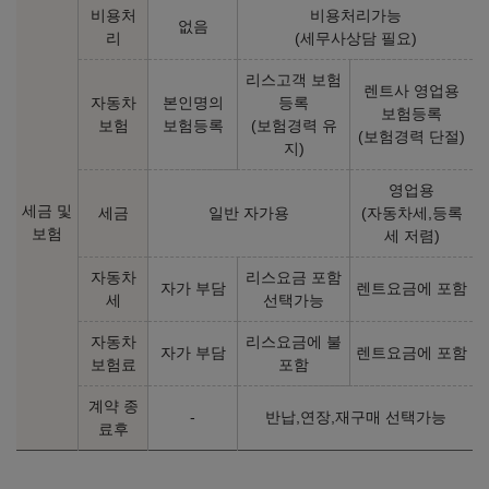
비용처
비용처리가능
없음
익스클루시브 플러스 오른발
익스클루시브 플러스 양발
리
(세무사상담 필요)
장애
장애
㎞/ℓ
㎞/ℓ
LPG 7.8
LPG 7.8
리스고객 보험
렌트사 영업용
42,400,000
원
41,000,000
원
자동차
본인명의
등록
보험등록
보험
보험등록
(보험경력 유
(보험경력 단절)
익스클루시브 플러스 오른손
지)
장애
㎞/ℓ
LPG 7.8
영업용
41,300,000
원
세금 및
세금
일반 자가용
(자동차세,등록
보험
세 저렴)
2026년형 가솔린 2.5 2WD (개소세 5% 기준)
자동차
리스요금 포함
자가 부담
렌트요금에 포함
세
선택가능
프리미엄
익스클루시브
자동차
리스요금에 불
자가 부담
렌트요금에 포함
보험료
포함
㎞/ℓ
㎞/ℓ
휘발유 11.7
휘발유 11.7
38,570,000
원
43,530,000
원
계약 종
-
반납,연장,재구매 선택가능
료후
아너스
캘리그래피
㎞/ℓ
㎞/ℓ
휘발유 11.4
휘발유 11.4