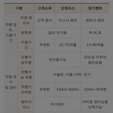
구분
고객소유
오토리스
장기렌트
2026년형 LPG 3.5 일반판매용 (실효세율 조정)
차량 명
고객 명의
리스사 명의
렌트사 명의
의자
차량 명
의,
프리미엄
익스클루시브
번호판
일반 자가용
하,허,호
이용기
㎞/ℓ
㎞/ℓ
LPG 7.8
LPG 7.8
간
39,200,000
원
44,100,000
원
이용기
무제한
12~72개월
12~60개월
간
진행가
15인승 이하의
2026년형 LPG 3.5 장애인용
전차종가능
능차량
일반승용
익스클루시브 플러스 왼발
익스클루시브 플러스 왼손왼
진행가
가솔린, 디젤, LPG, 전기
장애
발 장애
차량 유
능 유종
㎞/ℓ
㎞/ℓ
LPG 7.8
LPG 7.8
지
42,500,000
원
41,300,000
원
주행거
및 관리
무제한
1만km~5만km
1만km~무제한
리제한
익스클루시브 플러스 왼손오
익스클루시브 플러스 오른손
른발 장애
오른발 장애
정비서
대차및 정비상품
자가정비
㎞/ℓ
㎞/ℓ
LPG 7.8
LPG 7.8
비스
선택가능
41,200,000
원
41,200,000
원