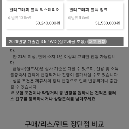
캘리그래피 블랙 익스테리어
캘리그래피 블랙 잉크
유의사항
㎞/ℓ
㎞/ℓ
휘발유 10.1
휘발유 9.7
50,240,000
원
51,530,000
원
- 위 실시간 견적은 할인조건 및 탁송지역, 대리점/딜러사에
따라 달라질 수 있습니다.
2026년형 가솔린 3.5 4WD (실효세율 조정)
- 산출하신 견적이 정확한지 상담을 통해 확인하시기 바랍니
다.
- 만 21세 이상, 면허 소지 1년 이상의 고객만 진행 가능합니
프리미엄
익스클루시브
다.
㎞/ℓ
㎞/ℓ
휘발유 10.4
휘발유 10.4
- 금융사(렌트사)별 심사 기준은 다를 수 있으며, 신용 및 소득
43,170,000
원
48,130,000
원
불충족시 견적이 변경되거나 진행이 불가하실 수도 있습니다.
- 상품 조건은 제휴사의 정책 변경으로 인해 변동되거나 중단
아너스
캘리그래피
될 수 있습니다.
※ 보험 조건이나 약정거리 등 변경을 원하시는 견적은 플러
㎞/ℓ
㎞/ℓ
휘발유 10.1
휘발유 10.1
스 친구를 등록하시거나 상담문의를 남겨주세요.
50,420,000
원
52,420,000
원
캘리그래피 블랙 익스테리어
캘리그래피 블랙 잉크
구매/리스/렌트 장단점 비교
㎞/ℓ
㎞/ℓ
휘발유 10.1
휘발유 9.7
52,420,000
원
53,710,000
원