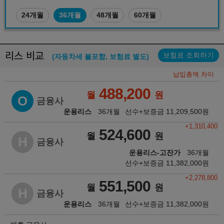
24개월
36개월
48개월
60개월
리스 비교
보험료 조회하기
(자동차세 불포함, 보험료 별도)
납입총액 차이
488,200
월
원
O
금융사
운용리스
36개월
선수+보증금
11,209,500
원
+1,310,400
524,600
월
원
H
금융사
운용리스-고잔가
36개월
선수+보증금
11,382,000
원
+2,278,800
551,500
월
원
H
금융사
운용리스
36개월
선수+보증금
11,382,000
원