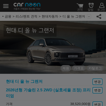
금융
리스/렌트 견적
현대자동차
디 올 뉴 그랜저
현대 디 올 뉴 그랜저
제원
가격표
카탈로그
현대
디 올 뉴 그랜저
변경
2026년형 가솔린 2.5 2WD (실효세율 조정)
프리
변경
미엄
가격
38,520,000
원
변경