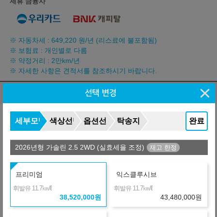
제휴 금융사
※ 자동차세 :
649,220
원/년 (리스료에 불포함됨)
※ 보험료 : 개인별로 다름
※ 약정거리 : 2만km/년
※ 자세한 사항은 견적서를 참조하시기 바랍니다.
렌트 비교
선택 변경
(자동차세 포함, 보험료 포함)
납입총액 차이
세부모델
색상선택
옵션선택
탁송지역
완료
577,500
월
원
M
금융사
장기렌터카
36개월
선수+보증금
11,556,000
원
2026년형 가솔린 2.5 2WD (실효세율 조정)
+1,934,244
631,229
월
원
C
프리미엄
익스클루시브
금융사
온라인 비교
36개월
선수+보증금
11,556,000
원
㎞/ℓ
㎞/ℓ
휘발유 11.7
휘발유 11.7
38,520,000
원
43,480,000
원
+2,311,200
641,700
월
원
P
금융사