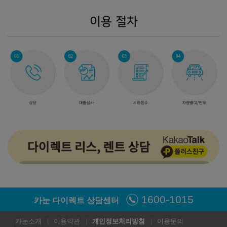
45,830,000
원
47,830,000
원
이용 절차
캘리그래피 블랙 익스테리어
캘리그래피 블랙 잉크
㎞/ℓ
㎞/ℓ
휘발유 11.4
휘발유 11.2
47,830,000
원
49,120,000
원
2026년형 가솔린 3.5 2WD (개소세 5% 기준)
프리미엄
익스클루시브
㎞/ℓ
㎞/ℓ
휘발유 10.4
휘발유 10.4
41,040,000
원
46,000,000
원
아너스
캘리그래피
㎞/ℓ
㎞/ℓ
휘발유 10.1
휘발유 10.1
48,300,000
원
50,300,000
원
1600-1015
카눈 다이렉트 상담센터
캘리그래피 블랙 익스테리어
캘리그래피 블랙 잉크
카눈소개
이용약관
개인정보처리방침
이용문의