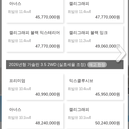
아너스
캘리그래피
온라인 비교
36개월
선수+보증금
11,556,000
원
㎞/ℓ
㎞/ℓ
휘발유 11.4
휘발유 11.4
45,770,000
원
47,770,000
원
제휴 금융사
캘리그래피 블랙 익스테리어
캘리그래피 블랙 잉크
㎞/ℓ
㎞/ℓ
휘발유 11.4
휘발유 11.2
※ 약정거리 : 2만km/년
47,770,000
원
49,060,000
원
※ 보험 : 대인 무한, 대물 1억, 26세이상
※ 정비 : 미포함
2026년형 가솔린 3.5 2WD (실효세율 조정)
프리미엄
익스클루시브
㎞/ℓ
㎞/ℓ
휘발유 10.4
휘발유 10.4
40,990,000
원
45,950,000
원
아너스
캘리그래피
㎞/ℓ
㎞/ℓ
휘발유 10.1
휘발유 10.1
48,240,000
원
50,240,000
원