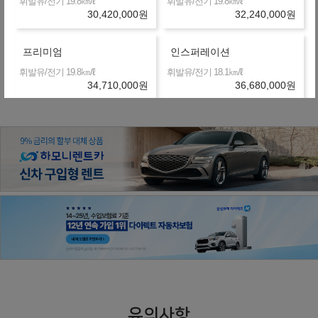
㎞/ℓ
㎞/ℓ
휘발유/전기 19.8
휘발유/전기 19.8
30,420,000
원
32,240,000
원
프리미엄
인스퍼레이션
※ 약정거리 : 2만km/년
㎞/ℓ
㎞/ℓ
휘발유/전기 19.8
휘발유/전기 18.1
※ 보험 : 대인 무한, 대물 1억, 26세이상
34,710,000
원
36,680,000
원
※ 정비 : 미포함
인스퍼레이션 블랙 익스테리
어
㎞/ℓ
휘발유/전기 18.1
37,030,000
원
2027년형 가솔린 1.6 N Line (개소세 5% 기준)
인스퍼레이션
㎞/ℓ
휘발유/전기 18.1
37,670,000
원
유의사항