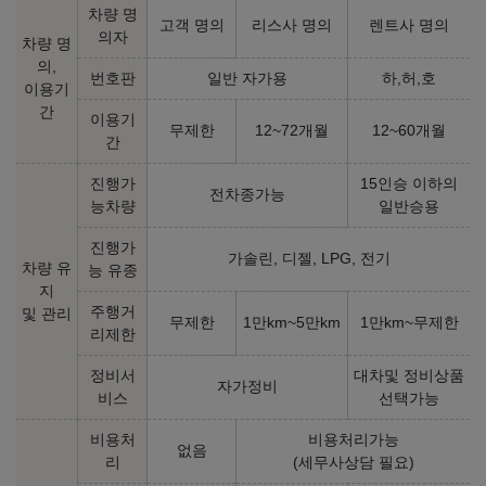
㎞/ℓ
㎞/ℓ
휘발유/전기 19.8
휘발유/전기 19.8
차량 명
고객 명의
리스사 명의
렌트사 명의
31,020,000
원
31,940,000
원
의자
차량 명
의,
번호판
일반 자가용
하,허,호
프리미엄
인스퍼레이션
이용기
간
㎞/ℓ
㎞/ℓ
휘발유/전기 19.8
휘발유/전기 18.1
이용기
무제한
12~72개월
12~60개월
34,060,000
원
36,680,000
원
간
진행가
15인승 이하의
인스퍼레이션 블랙 익스테리
전차종가능
능차량
일반승용
어
㎞/ℓ
휘발유/전기 18.1
36,930,000
원
진행가
가솔린, 디젤, LPG, 전기
차량 유
능 유종
지
주행거
및 관리
2025년형 가솔린 1.6 N Line (개소세 5% 기준)
무제한
1만km~5만km
1만km~무제한
리제한
정비서
대차및 정비상품
인스퍼레이션
자가정비
비스
선택가능
㎞/ℓ
휘발유/전기 18.1
37,670,000
원
비용처
비용처리가능
없음
리
(세무사상담 필요)