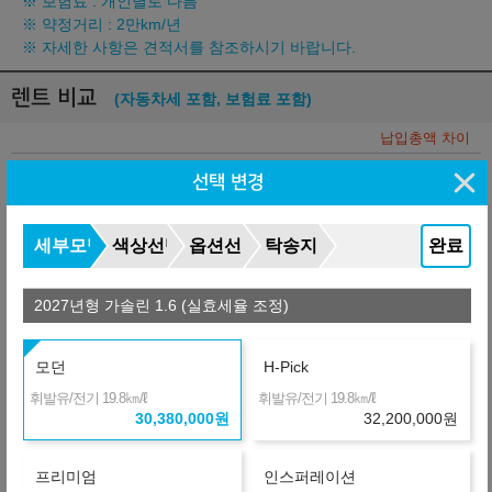
※ 보험료 : 개인별로 다름
※ 약정거리 : 2만km/년
※ 자세한 사항은 견적서를 참조하시기 바랍니다.
렌트 비교
(자동차세 포함, 보험료 포함)
납입총액 차이
454,740
선택 변경
월
원
A
금융사
장기렌터카
36개월
선수+보증금
9,114,000
원
세부모델
색상선택
옵션선택
탁송지역
완료
+1,140,480
486,420
월
원
B
금융사
2027년형 가솔린 1.6 (실효세율 조정)
장기렌터카
36개월
선수+보증금
9,114,000
원
+2,151,360
514,500
월
원
모던
H-Pick
L
금융사
㎞/ℓ
㎞/ℓ
휘발유/전기 19.8
휘발유/전기 19.8
온라인 비교
36개월
선수+보증금
9,114,000
원
30,380,000
원
32,200,000
원
+2,896,020
535,185
월
원
D
금융사
프리미엄
인스퍼레이션
온라인 비교
36개월
선수+보증금
9,114,000
원