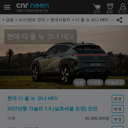
금융
리스/렌트 견적
현대자동차
디 올 뉴 코나 HEV
현대 디 올 뉴 코나 HEV
제원
가격표
카탈로그
현대
디 올 뉴 코나 HEV
변경
2027년형 가솔린 1.6 (실효세율 조정)
모던
변경
가격
30,380,000
원
변경