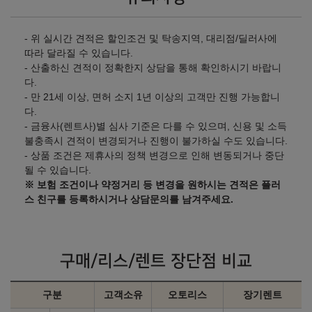
2025년형 가솔린 1.6 (실효세율 조정)
- 위 실시간 견적은 할인조건 및 탁송지역, 대리점/딜러사에
모던
H-Pick
따라 달라질 수 있습니다.
㎞/ℓ
㎞/ℓ
휘발유/전기 19.8
휘발유/전기 19.8
- 산출하신 견적이 정확한지 상담을 통해 확인하시기 바랍니
30,980,000
원
31,900,000
원
다.
- 만 21세 이상, 면허 소지 1년 이상의 고객만 진행 가능합니
다.
프리미엄
인스퍼레이션
- 금융사(렌트사)별 심사 기준은 다를 수 있으며, 신용 및 소득
㎞/ℓ
㎞/ℓ
휘발유/전기 19.8
휘발유/전기 18.1
불충족시 견적이 변경되거나 진행이 불가하실 수도 있습니다.
34,020,000
원
36,630,000
원
- 상품 조건은 제휴사의 정책 변경으로 인해 변동되거나 중단
될 수 있습니다.
인스퍼레이션 블랙 익스테리
※ 보험 조건이나 약정거리 등 변경을 원하시는 견적은 플러
어
스 친구를 등록하시거나 상담문의를 남겨주세요.
㎞/ℓ
휘발유/전기 18.1
36,880,000
원
구매/리스/렌트 장단점 비교
2025년형 가솔린 1.6 (개소세 5% 기준)
구분
고객소유
오토리스
장기렌트
모던
H-Pick