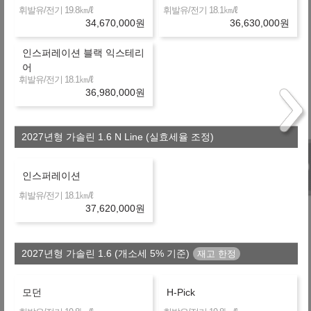
㎞/ℓ
㎞/ℓ
휘발유/전기 19.8
휘발유/전기 18.1
+3,062,160
34,670,000
원
36,630,000
원
539,800
월
원
H
금융사
인스퍼레이션 블랙 익스테리
장기렌터카
36개월
선수+보증금
9,114,000
원
어
+3,746,160
㎞/ℓ
휘발유/전기 18.1
558,800
월
원
36,980,000
원
R
금융사
장기렌터카
36개월
선수+보증금
9,114,000
원
+4,359,960
2027년형 가솔린 1.6 N Line (실효세율 조정)
575,850
월
원
C
금융사
온라인 비교
36개월
선수+보증금
9,114,000
원
인스퍼레이션
+4,411,440
㎞/ℓ
577,280
휘발유/전기 18.1
월
원
G
37,620,000
원
금융사
온라인 비교
36개월
선수+보증금
9,114,000
원
2027년형 가솔린 1.6 (개소세 5% 기준)
제휴 금융사
모던
H-Pick