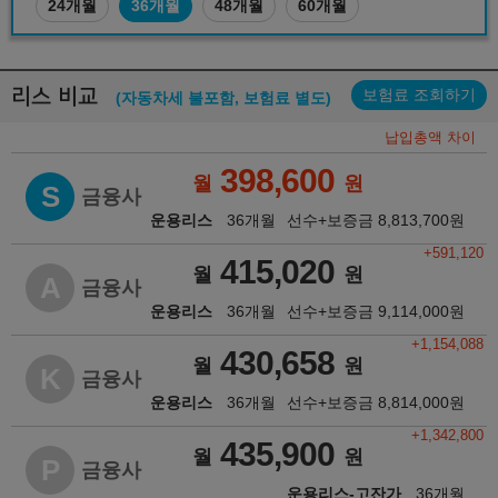
24개월
36개월
48개월
60개월
리스 비교
보험료 조회하기
(자동차세 불포함, 보험료 별도)
납입총액 차이
398,600
월
원
S
금융사
운용리스
36개월
선수+보증금
8,813,700
원
+591,120
415,020
월
원
A
금융사
운용리스
36개월
선수+보증금
9,114,000
원
+1,154,088
430,658
월
원
K
금융사
운용리스
36개월
선수+보증금
8,814,000
원
+1,342,800
435,900
월
원
P
금융사
운용리스-고잔가
36개월