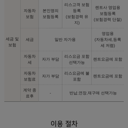
리스고객 보험
이전
완료
다음
렌트사 영업용
자동차
본인명의
등록
보험등록
보험
보험등록
(보험경력 유
(보험경력 단절)
지)
영업용
세금 및
세금
일반 자가용
(자동차세,등록
보험
세 저렴)
자동차
리스요금 포함
자가 부담
렌트요금에 포함
세
선택가능
자동차
리스요금에 불
자가 부담
렌트요금에 포함
보험료
포함
계약 종
-
반납,연장,재구매 선택가능
료후
이용 절차