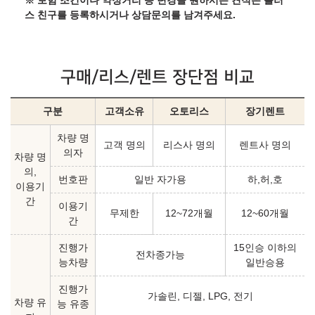
※ 보험 조건이나 약정거리 등 변경을 원하시는 견적은 플러
스 친구를 등록하시거나 상담문의를 남겨주세요.
구매/리스/렌트 장단점 비교
구분
고객소유
오토리스
장기렌트
차량 명
고객 명의
리스사 명의
렌트사 명의
의자
차량 명
의,
번호판
일반 자가용
하,허,호
이용기
간
이용기
무제한
12~72개월
12~60개월
간
진행가
15인승 이하의
전차종가능
능차량
일반승용
진행가
가솔린, 디젤, LPG, 전기
차량 유
능 유종