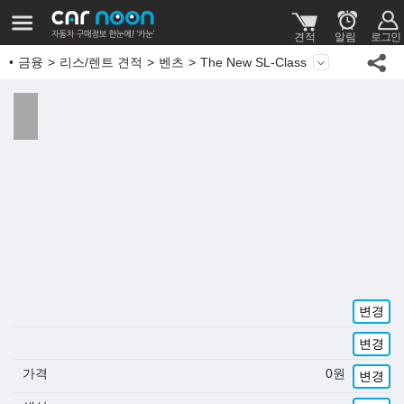
금융
리스/렌트 견적
벤츠
The New SL-Class
변경
변경
가격
0
원
변경