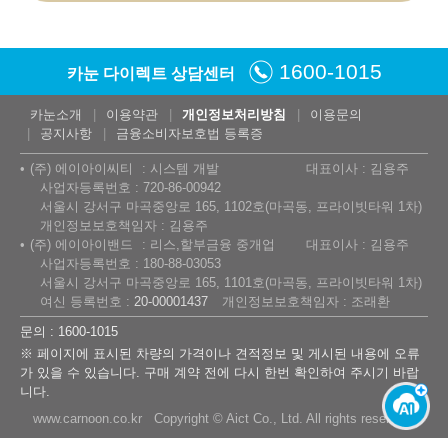
1600-1015
카눈 다이렉트 상담센터
카눈소개
이용약관
개인정보처리방침
이용문의
공지사항
금융소비자보호법 등록증
(주) 에이아이씨티
시스템 개발
대표이사 : 김용주
사업자등록번호 : 720-86-00942
서울시 강서구 마곡중앙로 165, 1102호(마곡동, 프라이빗타워 1차)
개인정보보호책임자 : 김용주
(주) 에이아이밴드
리스,할부금융 중개업
대표이사 : 김용주
사업자등록번호 : 180-88-03053
서울시 강서구 마곡중앙로 165, 1101호(마곡동, 프라이빗타워 1차)
여신 등록번호 :
20-00001437
개인정보보호책임자 : 조래환
문의 : 1600-1015
※ 페이지에 표시된 차량의 가격이나 견적정보 및 게시된 내용에 오류
가 있을 수 있습니다. 구매 계약 전에 다시 한번 확인하여 주시기 바랍
니다.
www.carnoon.co.kr Copyright © Aict Co., Ltd. All rights reserved.