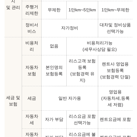
지
주행거
및 관리
무제한
1만km~5만km
1만km~무제한
리제한
정비서
대차및 정비상품
자가정비
비스
선택가능
비용처
비용처리가능
없음
리
(세무사상담 필요)
리스고객 보험
렌트사 영업용
자동차
본인명의
등록
보험등록
보험
보험등록
(보험경력 유
(보험경력 단절)
지)
영업용
세금 및
세금
일반 자가용
(자동차세,등록
보험
세 저렴)
자동차
리스요금 포함
자가 부담
렌트요금에 포함
세
선택가능
자동차
리스요금에 불