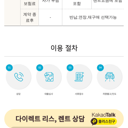
자가 부담
렌트요금에 포함
보험료
포함
계약 종
-
반납,연장,재구매 선택가능
료후
이용 절차