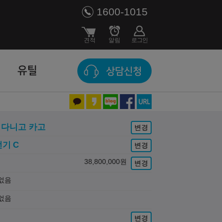
1600-1015
유틸
상담신청
다니고 카고
변경
전기
C
변경
38,800,000
원
변경
없음
없음
변경