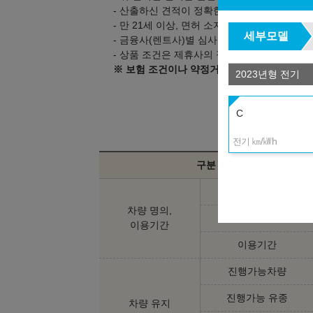
- 산출하신 견적이 정확한지 상담을 통해 확인
- 만 21세 이상, 면허 소지 1년 이상의 고객만
세부모델
- 금융사(렌트사)별 심사 기준은 다를 수 있으
- 상품 조건은 제휴사의 정책 변경으로 인해 
※ 보험 조건이나 약정거리 등 변경을 원하시
2023년형 전기
C
㎞/㎾h
전기
구분
차량 명의자
차량 명의,
번호판
이용기간
이용기간
진행가능차량
진행가능 유종
차량 유지