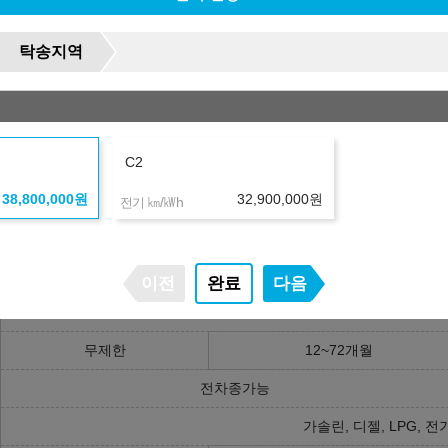
하시기 바랍니다.
 진행 가능합니다.
탁송지역
며, 신용 및 소득 불충족시 견적이 변경되거나 진행이 불가하실 수도 있습
변동되거나 중단될 수 있습니다.
는 견적은 플러스 친구를 등록하시거나 상담문의를 남겨주세요.
C2
구매/리스/렌트 장단점 비교
38,800,000
원
32,900,000
원
㎞/㎾h
전기
고객소유
오토리스
고객 명의
리스사 명의
이전
완료
다음
일반 자가용
무제한
12~72개월
전차종가능
가솔린, 디젤, LPG, 전