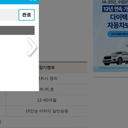
완료
니다.
장기렌트
렌트사 명의
하,허,호
12~60개월
15인승 이하의 일반승용
기