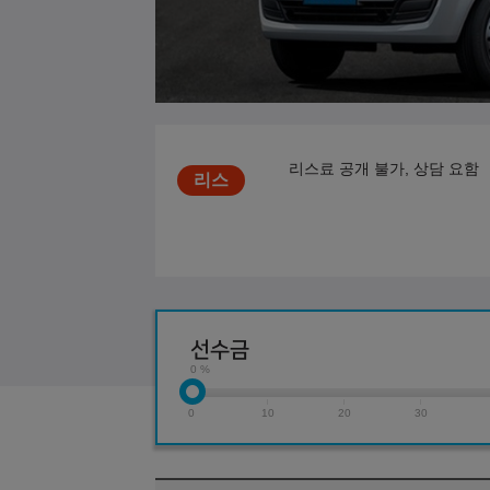
리스료 공개 불가, 상담 요함
선수금
0 %
0
10
20
30