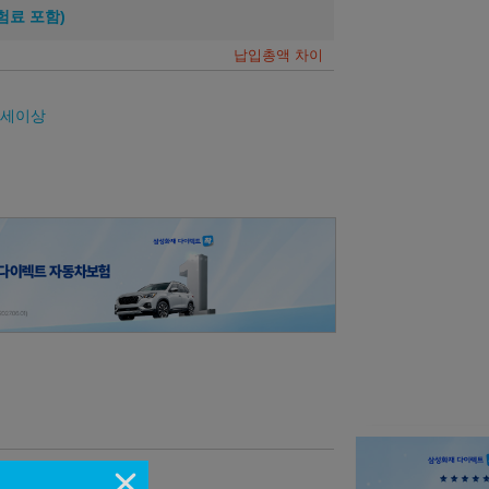
험료 포함)
납입총액 차이
26세이상