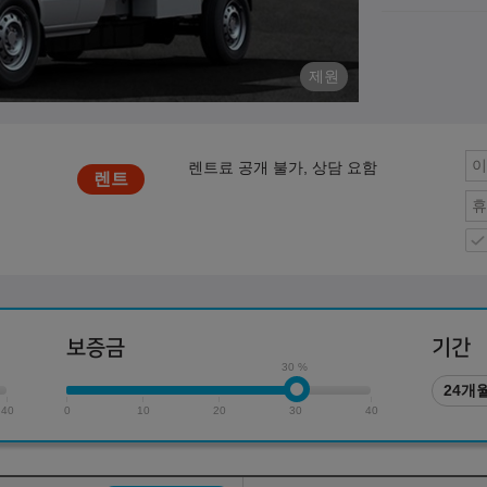
제원
렌트료 공개 불가, 상담 요함
보증금
기간
30 %
24개
40
0
10
20
30
40