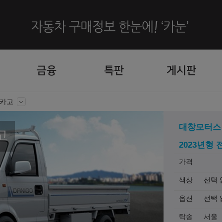
금융
특판
게시판
 카고
대창모터스
고
2023년형 
가격
색상
선택 
옵션
선택 
탁송
서울