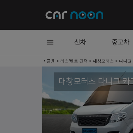
신차
중고차
금융
리스/렌트 견적
대창모터스
다니고
대창모터스 다니고 카