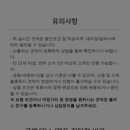
20,930,000
원
24,020,000
원
2026년형 LPi 1.6 장애인용
유의사항
모던 왼발장애
모던 왼손왼발장애
- 위 실시간 견적은 할인조건 및 탁송지역, 대리점/딜러사에
㎞/ℓ
㎞/ℓ
LPG 10.3
LPG 10.3
따라 달라질 수 있습니다.
24,020,000
원
23,950,000
원
- 산출하신 견적이 정확한지 상담을 통해 확인하시기 바랍니
다.
- 만 21세 이상, 면허 소지 1년 이상의 고객만 진행 가능합니
모던 왼손오른발장애
모던 오른손오른발장애
다.
㎞/ℓ
㎞/ℓ
LPG 10.3
LPG 10.3
- 금융사(렌트사)별 심사 기준은 다를 수 있으며, 신용 및 소득
24,040,000
원
24,040,000
원
불충족시 견적이 변경되거나 진행이 불가하실 수도 있습니다.
- 상품 조건은 제휴사의 정책 변경으로 인해 변동되거나 중단
모던 오른발장애
모던 양발장애
될 수 있습니다.
※ 보험 조건이나 약정거리 등 변경을 원하시는 견적은 플러
㎞/ℓ
㎞/ℓ
LPG 10.3
LPG 10.3
스 친구를 등록하시거나 상담문의를 남겨주세요.
24,110,000
원
24,200,000
원
모던 오른손장애