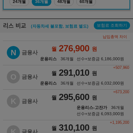
24개월
36개월
48개월
60개월
리스 비교
보험료 조회하기
(자동차세 불포함, 보험료 별도)
납입총액 차이
276,900
월
원
N
금융사
운용리스
36개월
선수+보증금
6,186,000
원
+507,960
291,010
월
원
O
금융사
운용리스
36개월
선수+보증금
6,032,000
원
+673,200
295,600
월
원
K
금융사
운용리스-고잔가
36개월
선수+보증금
6,093,000
원
+1,195,200
310,100
월
원
K
금융사