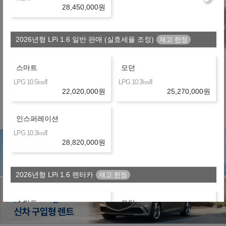
28,450,000
원
제휴 금융사
2026년형 LPi 1.6 일반 판매 (실효세율 조정)
스마트
모던
㎞/ℓ
㎞/ℓ
※ 약정거리 : 2만km/년
LPG 10.5
LPG 10.3
22,020,000
원
25,270,000
원
※ 보험 : 대인 무한, 대물 1억, 26세이상
※ 정비 : 미포함
인스퍼레이션
㎞/ℓ
LPG 10.3
28,820,000
원
2026년형 LPi 1.6 렌터카
스마트
모던
㎞/ℓ
㎞/ℓ
LPG 10.5
LPG 10.3