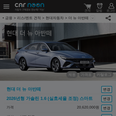
금융
리스/렌트 견적
현대자동차
더 뉴 아반떼
현대 더 뉴 아반떼
제원
가격표
카탈로그
현대
더 뉴 아반떼
변경
2026년형 가솔린 1.6 (실효세율 조정)
스마트
변경
가격
20,620,000
원
변경