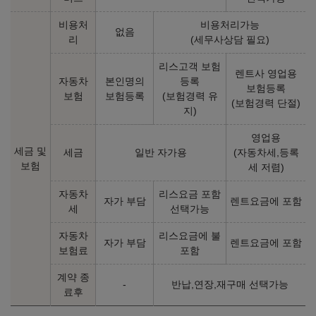
28,490,000
원
비용처
비용처리가능
없음
리
(세무사상담 필요)
2026년형 LPi 1.6 일반 판매 (개소세 5% 기준)
리스고객 보험
렌트사 영업용
자동차
본인명의
등록
보험등록
스마트
모던
보험
보험등록
(보험경력 유
(보험경력 단절)
㎞/ℓ
㎞/ℓ
지)
LPG 10.5
LPG 10.3
22,050,000
원
25,300,000
원
영업용
세금 및
세금
일반 자가용
(자동차세,등록
인스퍼레이션
보험
세 저렴)
㎞/ℓ
LPG 10.3
자동차
리스요금 포함
28,860,000
원
자가 부담
렌트요금에 포함
세
선택가능
자동차
리스요금에 불
2025년형 가솔린 1.6 (개소세 5% 기준)
자가 부담
렌트요금에 포함
보험료
포함
계약 종
스마트
모던
-
반납,연장,재구매 선택가능
료후
㎞/ℓ
㎞/ℓ
휘발유 15.0
휘발유 14.8
19,940,000
원
23,260,000
원