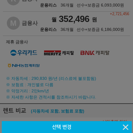
운용리스
36개월
선수+보증금
6,093,000
원
+2,721,456
352,496
월
원
M
금융사
운용리스
36개월
선수+보증금
6,186,000
원
제휴 금융사
※ 자동차세 :
290,830
원/년 (리스료에 불포함됨)
※ 보험료 : 개인별로 다름
※ 약정거리 : 2만km/년
※ 자세한 사항은 견적서를 참조하시기 바랍니다.
렌트 비교
(자동차세 포함, 보험료 포함)
납입총액 차이
선택 변경