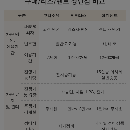
구매/리스/렌트 장단점 비교
㎞/ℓ
LPG 10.3
23,950,000
원
구분
고객소유
오토리스
장기렌트
2026년형 가솔린 1.6 (개소세 5% 기준)
차량 명
고객 명의
리스사 명의
렌트사 명의
의자
차량 명
의,
스마트
모던
번호판
일반 자가용
하,허,호
이용기
㎞/ℓ
㎞/ℓ
휘발유 15.0
휘발유 14.8
간
이용기
20,650,000
원
23,910,000
원
무제한
12~72개월
12~60개월
간
인스퍼레이션
진행가
15인승 이하의
전차종가능
능차량
일반승용
㎞/ℓ
휘발유 14.8
27,590,000
원
진행가
가솔린, 디젤, LPG, 전기
차량 유
능 유종
지
2026년형 가솔린 1.6 N Line (개소세 5% 기준)
주행거
및 관리
무제한
1만km~5만km
1만km~무제한
리제한
인스퍼레이션
정비서
대차및 정비상품
자가정비
㎞/ℓ
휘발유 13.8
비스
선택가능