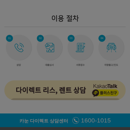
인스퍼레이션
이용 절차
㎞/ℓ
휘발유 14.8
26,990,000
원
2025년형 가솔린 1.6 N Line (개소세 5% 기준)
모던
인스퍼레이션
㎞/ℓ
㎞/ℓ
휘발유 13.8
휘발유 13.8
24,460,000
원
27,880,000
원
2025년형 LPi 1.6 일반 판매 (개소세 5% 기준)
스마트
모던
1600-1015
㎞/ℓ
㎞/ℓ
LPG 10.5
LPG 10.3
카눈 다이렉트 상담센터
21,340,000
원
24,650,000
원