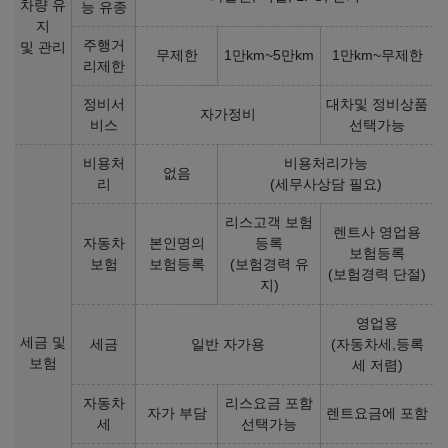
차량 유
능 유종
지
주행거
및 관리
sDrive18d xLine
sDrive18d xLine (P1)
무제한
1만km~5만km
1만km~무제한
리제한
㎞/ℓ
㎞/ℓ
경유 14.8
경유 14.8
59,100,000
원
59,100,000
원
정비서
대차및 정비상품
자가정비
비스
선택가능
sDrive18d xLine (P2)
sDrive18d M Sport Package
비용처
비용처리가능
없음
㎞/ℓ
㎞/ℓ
경유 14.8
경유 14.8
리
(세무사상담 필요)
59,700,000
원
63,900,000
원
리스고객 보험
렌트사 영업용
sDrive18d M Sport Package
sDrive18d M Sport Package
자동차
본인명의
등록
보험등록
(P1)
(P2)
보험
보험등록
(보험경력 유
(보험경력 단절)
㎞/ℓ
㎞/ℓ
경유 14.8
경유 14.8
지)
63,900,000
원
64,500,000
원
영업용
세금 및
세금
일반 자가용
(자동차세,등록
2025년형 가솔린 2.0 (개소세 30% 인하)
보험
세 저렴)
자동차
리스요금 포함
자가 부담
렌트요금에 포함
xDrive20i xLine (P1)
xDrive20i xLine (P2)
세
선택가능
㎞/ℓ
㎞/ℓ
휘발유 10.7
휘발유 10.7