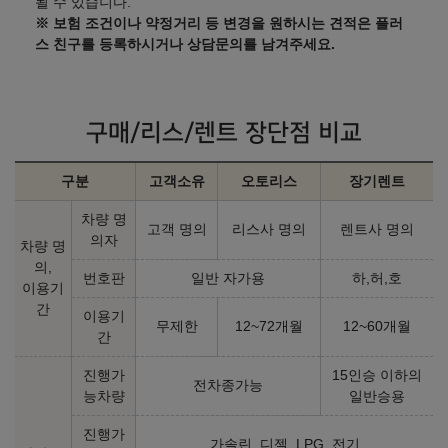
될 수 있습니다.
xDrive20i M Sport Package
xDrive20i M Sport Package
※ 보험 조건이나 약정거리 등 변경을 원하시는 견적은 플러
(P1)
(P2)
스 친구를 등록하시거나 상담문의를 남겨주세요.
㎞/ℓ
㎞/ℓ
휘발유 10.6
휘발유 10.6
67,900,000
원
68,500,000
원
xDrive20i M Sport Package
xDrive20i M Spt Frozen
구매/리스/렌트 장단점 비교
(P2-0)
Pure Grey Special Edition
㎞/ℓ
㎞/ℓ
휘발유 10.6
휘발유 10.6
68,500,000
원
70,500,000
원
구분
고객소유
오토리스
장기렌트
차량 명
M35i xDrive
M35i xDrive (P1)
고객 명의
리스사 명의
렌트사 명의
의자
차량 명
㎞/ℓ
㎞/ℓ
휘발유 10.2
휘발유 10.2
의,
72,200,000
원
72,200,000
원
번호판
일반 자가용
하,허,호
이용기
간
이용기
무제한
12~72개월
12~60개월
M35i xDrive Pro (P2)
간
㎞/ℓ
휘발유 10.2
진행가
15인승 이하의
75,100,000
원
전차종가능
능차량
일반승용
진행가
2026년형 디젤 2.0 (개소세 30% 인하)
가솔린, 디젤, LPG, 전기