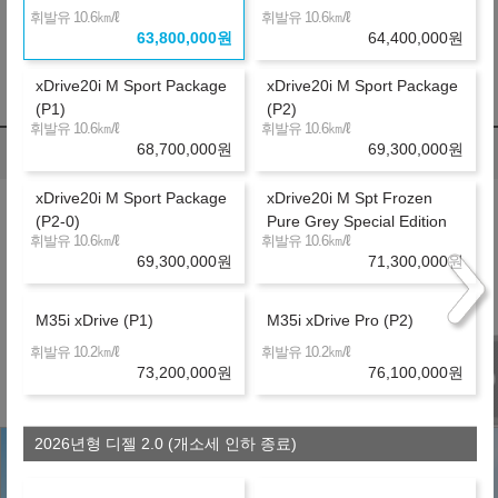
㎞/ℓ
㎞/ℓ
휘발유 10.6
휘발유 10.6
※ 자동차세 :
519,480
원/년 (리스료에 불포함됨)
63,800,000
원
64,400,000
원
※ 보험료 : 개인별로 다름
※ 약정거리 : 2만km/년
xDrive20i M Sport Package
xDrive20i M Sport Package
※ 자세한 사항은 견적서를 참조하시기 바랍니다.
(P1)
(P2)
㎞/ℓ
㎞/ℓ
휘발유 10.6
휘발유 10.6
68,700,000
원
69,300,000
원
렌트 비교
(자동차세 포함, 보험료 포함)
납입총액 차이
xDrive20i M Sport Package
xDrive20i M Spt Frozen
(P2-0)
Pure Grey Special Edition
1,285,900
월
원
㎞/ℓ
㎞/ℓ
휘발유 10.6
휘발유 10.6
C
금융사
69,300,000
원
71,300,000
원
장기렌터카
36개월
선수+보증금
19,140,000
원
M35i xDrive (P1)
M35i xDrive Pro (P2)
※ 약정거리 : 2만km/년
※ 보험 : 대인 무한, 대물 1억, 26세이상
㎞/ℓ
㎞/ℓ
휘발유 10.2
휘발유 10.2
※ 정비 : 미포함
73,200,000
원
76,100,000
원
2026년형 디젤 2.0 (개소세 인하 종료)