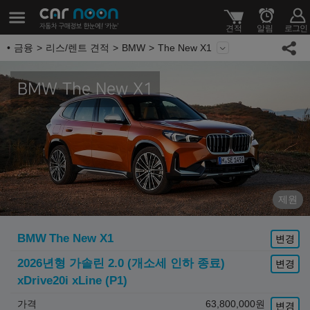
금융
리스/렌트 견적
BMW
The New X1
BMW The New X1
제원
BMW
The New X1
변경
2026년형 가솔린 2.0 (개소세 인하 종료)
변경
xDrive20i xLine (P1)
가격
63,800,000
원
변경