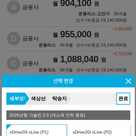
904,100
월
원
A
금융사
운용리스-고잔가
36개월
선수+보증금
19,140,000
원
+3,963,600
955,000
월
원
D
금융사
운용리스
36개월
선수+보증금
19,140,000
원
+8,753,040
1,088,040
월
원
C
금융사
운용리스
36개월
선수+보증금
19,140,000
원
+9,252,000
선택 변경
1,101,900
월
원
A
금융사
운용리스
36개월
선수+보증금
19,140,000
원
세부모델
색상선택
탁송지역
완료
제휴 금융사
2026년형 가솔린 2.0 (개소세 인하 종료)
xDrive20i xLine (P1)
xDrive20i xLine (P2)