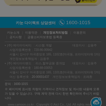
2025년형 디젤 2.0 (개소세 30% 인하)
sDrive18d xLine (P1)
sDrive18d xLine (P2)
1600-1015
카눈 다이렉트 상담센터
㎞/ℓ
㎞/ℓ
경유 14.8
경유 14.8
59,100,000
원
59,100,000
원
카눈소개
이용약관
개인정보처리방침
이용문의
공지사항
금융소비자보호법 등록증
sDrive18d M Sport Package
sDrive18d M Sport Package
(주) 에이아이씨티
시스템 개발
대표이사 : 김용주
(P1)
(P2)
사업자등록번호 : 720-86-00942
㎞/ℓ
㎞/ℓ
경유 14.8
경유 14.8
서울시 강서구 마곡중앙로 165, 1102호(마곡동, 프라이빗타워 1차)
63,900,000
원
63,900,000
원
개인정보보호책임자 : 김용주
(주) 에이아이밴드
리스,할부금융 중개업
대표이사 : 김용주
사업자등록번호 : 180-88-03053
sDrive18d xLine
sDrive18d M Sport Package
서울시 강서구 마곡중앙로 165, 1101호(마곡동, 프라이빗타워 1차)
㎞/ℓ
㎞/ℓ
경유 14.8
경유 14.8
여신 등록번호 :
20-00001437
개인정보보호책임자 : 조래환
58,200,000
원
62,900,000
원
문의 : 1600-1015
※ 페이지에 표시된 차량의 가격이나 견적정보 및 게시된 내용에 오류
가 있을 수 있습니다. 구매 계약 전에 다시 한번 확인하여 주시기 바랍
이전
완료
다음
니다.
www.carnoon.co.kr Copyright © Aict Co., Ltd. All rights reserved.