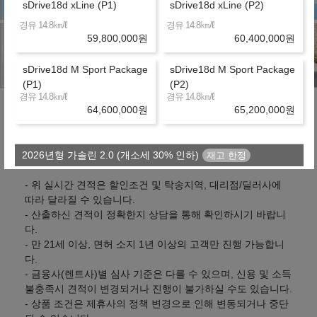
sDrive18d xLine (P1)
sDrive18d xLine (P2)
㎞/ℓ
㎞/ℓ
경유 14.8
경유 14.8
59,800,000
원
60,400,000
원
sDrive18d M Sport Package
sDrive18d M Sport Package
(P1)
(P2)
㎞/ℓ
㎞/ℓ
경유 14.8
경유 14.8
64,600,000
원
65,200,000
원
유의사항
2026년형 가솔린 2.0 (개소세 30% 인하)
- 위 실시간 견적은 할인조건 및 탁송지역, 대리점/딜러사에
xDrive20i xLine
xDrive20i xLine (P1)
따라 달라질 수 있습니다.
㎞/ℓ
㎞/ℓ
- 산출하신 견적이 정확한지 상담을 통해 확인하시기 바랍니
휘발유 10.6
휘발유 10.6
63,100,000
원
63,100,000
원
다.
- 만 21세 이상, 면허 소지 1년 이상의 고객만 진행 가능합니
다.
xDrive20i xLine (P2)
xDrive20i M Sport Package
- 금융사(렌트사)별 심사 기준은 다를 수 있으며, 신용 및 소득
㎞/ℓ
㎞/ℓ
휘발유 10.6
휘발유 10.6
불충족시 견적이 변경되거나 진행이 불가하실 수도 있습니다.
63,700,000
원
67,900,000
원
- 상품 조건은 제휴사의 정책 변경으로 인해 변동되거나 중단