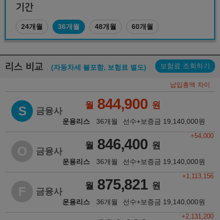
기간
24개월
36개월
48개월
60개월
리스 비교
보험료 조회하기
(자동차세 불포함, 보험료 별도)
납입총액 차이
844,900
월
원
S
금융사
운용리스
36개월
선수+보증금
19,140,000
원
+54,000
846,400
월
원
O
금융사
운용리스
36개월
선수+보증금
19,140,000
원
+1,113,156
875,821
월
원
F
금융사
운용리스
36개월
선수+보증금
19,140,000
원
+2,131,200