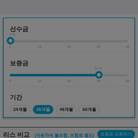
선수금
0 %
0
10
20
30
40
보증금
30 %
0
10
20
30
40
기간
24개월
36개월
48개월
60개월
리스 비교
보험료 조회하기
(자동차세 불포함, 보험료 별도)