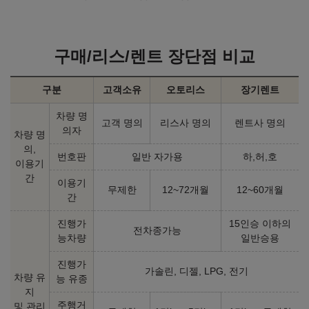
구매/리스/렌트 장단점 비교
구분
고객소유
오토리스
장기렌트
차량 명
고객 명의
리스사 명의
렌트사 명의
의자
차량 명
의,
번호판
일반 자가용
하,허,호
이용기
간
이용기
무제한
12~72개월
12~60개월
간
진행가
15인승 이하의
전차종가능
능차량
일반승용
진행가
가솔린, 디젤, LPG, 전기
차량 유
능 유종
지
주행거
및 관리