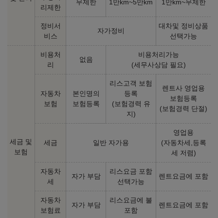
무제한
1만km~5만km
1만km~무제한
리제한
정비서
대차및 정비상품
자가정비
비스
선택가능
비용처
비용처리가능
없음
리
(세무사상담 필요)
리스고객 보험
렌트사 영업용
자동차
본인명의
등록
보험등록
보험
보험등록
(보험경력 유
(보험경력 단절)
지)
영업용
세금 및
세금
일반 자가용
(자동차세,등록
보험
세 저렴)
자동차
리스요금 포함
자가 부담
렌트요금에 포함
세
선택가능
자동차
리스요금에 불
자가 부담
렌트요금에 포함
보험료
포함