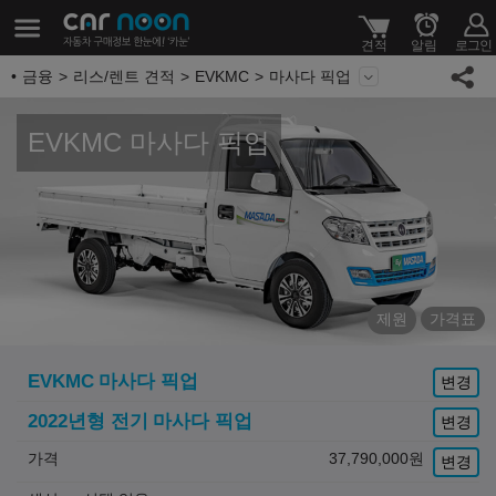
금융
리스/렌트 견적
EVKMC
마사다 픽업
EVKMC 마사다 픽업
제원
가격표
EVKMC
마사다 픽업
변경
2022년형 전기
마사다 픽업
변경
가격
37,790,000
원
변경