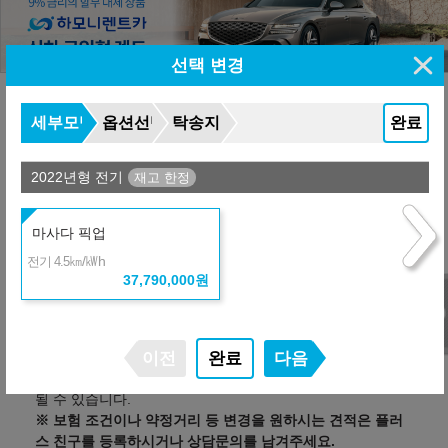
선택 변경
세부모델
옵션선택
탁송지역
완료
유의사항
2022년형 전기
- 위 실시간 견적은 할인조건 및 탁송지역, 대리점/딜러사에
따라 달라질 수 있습니다.
마사다 픽업
- 산출하신 견적이 정확한지 상담을 통해 확인하시기 바랍니
㎞/㎾h
전기 4.5
다.
37,790,000
원
- 만 21세 이상, 면허 소지 1년 이상의 고객만 진행 가능합니
다.
- 금융사(렌트사)별 심사 기준은 다를 수 있으며, 신용 및 소득
이전
완료
다음
불충족시 견적이 변경되거나 진행이 불가하실 수도 있습니다.
- 상품 조건은 제휴사의 정책 변경으로 인해 변동되거나 중단
될 수 있습니다.
※ 보험 조건이나 약정거리 등 변경을 원하시는 견적은 플러
스 친구를 등록하시거나 상담문의를 남겨주세요.