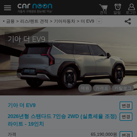
금융
리스/렌트 견적
기아자동차
더 EV9
기아 더 EV9
제원
가격표
카탈로그
기아
더 EV9
변경
2026년형 스탠다드 7인승 2WD (실효세율 조정)
변경
라이트 - 19인치
가격
65,190,000
원
변경