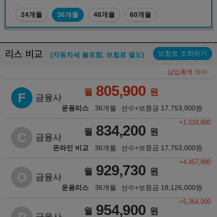
24개월
36개월
48개월
60개월
리스 비교
보험료 조회하기
(자동차세 불포함, 보험료 별도)
납입총액 차이
805,900
월
원
F
금융사
운용리스
36개월
선수+보증금
17,753,900
원
+1,018,800
834,200
월
원
C
금융사
온라인 비교
36개월
선수+보증금
17,753,000
원
+4,457,880
929,730
월
원
O
금융사
운용리스
36개월
선수+보증금
18,126,000
원
+5,364,000
954,900
월
원