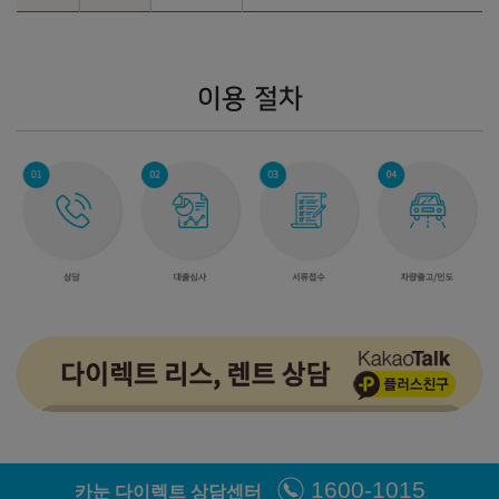
84,430,000
원
2026년형 롱레인지 6인승 4WD - 릴렉션 시트 (실효세율 조정)
이용 절차
에어 - 19인치
에어 - 21인치
㎞/㎾h
㎞/㎾h
전기 3.8
전기 3.9
78,270,000
원
79,460,000
원
어스 - 19인치
어스 - 21인치
㎞/㎾h
㎞/㎾h
전기 3.8
전기 3.9
82,870,000
원
84,060,000
원
GT-Line
㎞/㎾h
전기 3.8
85,270,000
원
1600-1015
2026년형 스탠다드 7인승 2WD (개소세 5% 기준)
카눈 다이렉트 상담센터