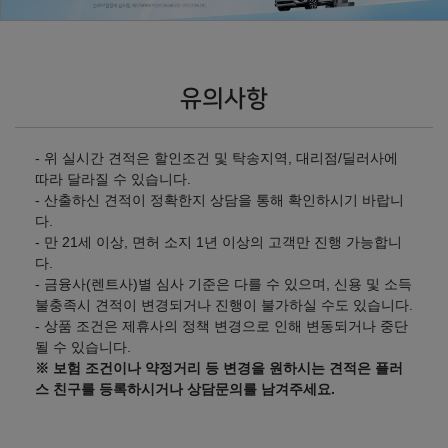
㎞/㎾h
㎞/㎾h
전기 4.2
전기 4.1
77,170,000
원
77,760,000
원
유의사항
2026년형 롱레인지 6인승 2WD (실효세율 조정)
- 위 실시간 견적은 할인조건 및 탁송지역, 대리점/딜러사에
라이트 - 19인치
라이트 - 20인치
따라 달라질 수 있습니다.
㎞/㎾h
㎞/㎾h
전기 4.2
전기 4.1
- 산출하신 견적이 정확한지 상담을 통해 확인하시기 바랍니
70,360,000
원
70,950,000
원
다.
- 만 21세 이상, 면허 소지 1년 이상의 고객만 진행 가능합니
다.
에어 - 19인치
에어 - 20인치
- 금융사(렌트사)별 심사 기준은 다를 수 있으며, 신용 및 소득
㎞/㎾h
㎞/㎾h
전기 4.2
전기 4.1
불충족시 견적이 변경되거나 진행이 불가하실 수도 있습니다.
72,630,000
원
73,220,000
원
- 상품 조건은 제휴사의 정책 변경으로 인해 변동되거나 중단
될 수 있습니다.
어스 - 19인치
어스 - 20인치
※ 보험 조건이나 약정거리 등 변경을 원하시는 견적은 플러
스 친구를 등록하시거나 상담문의를 남겨주세요.
㎞/㎾h
㎞/㎾h
전기 4.2
전기 4.1
77,660,000
원
78,250,000
원