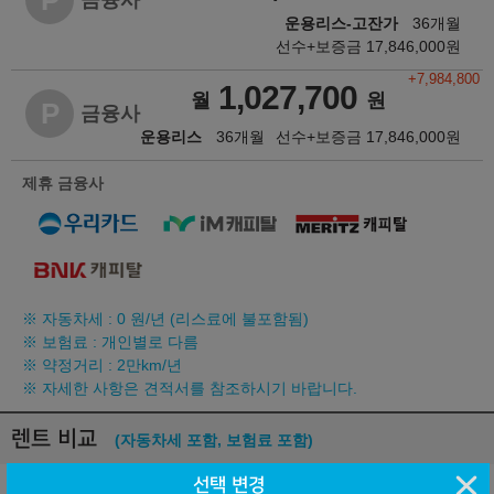
P
금융사
운용리스-고잔가
36개월
선수+보증금
17,846,000
원
+7,984,800
1,027,700
월
원
P
금융사
운용리스
36개월
선수+보증금
17,846,000
원
제휴 금융사
※ 자동차세 :
0
원/년 (리스료에 불포함됨)
※ 보험료 : 개인별로 다름
※ 약정거리 : 2만km/년
※ 자세한 사항은 견적서를 참조하시기 바랍니다.
렌트 비교
(자동차세 포함, 보험료 포함)
납입총액 차이
선택 변경