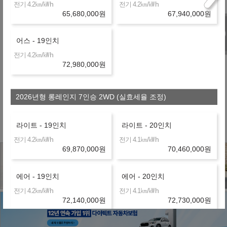
N
금융사
㎞/㎾h
㎞/㎾h
전기 4.2
전기 4.2
온라인 비교
36개월
선수+보증금
19,557,000
원
65,680,000
원
67,940,000
원
제휴 금융사
어스 - 19인치
㎞/㎾h
전기 4.2
72,980,000
원
※ 약정거리 : 2만km/년
2026년형 롱레인지 7인승 2WD (실효세율 조정)
※ 보험 : 대인 무한, 대물 1억, 26세이상
※ 정비 : 미포함
라이트 - 19인치
라이트 - 20인치
㎞/㎾h
㎞/㎾h
전기 4.2
전기 4.1
69,870,000
원
70,460,000
원
에어 - 19인치
에어 - 20인치
㎞/㎾h
㎞/㎾h
전기 4.2
전기 4.1
72,140,000
원
72,730,000
원
어스 - 19인치
어스 - 20인치