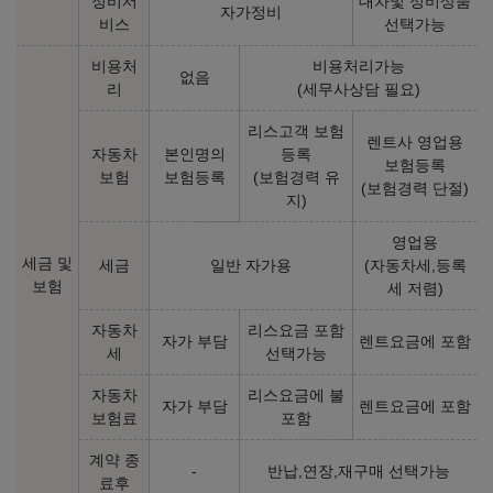
정비서
대차및 정비상품
자가정비
비스
선택가능
2026년형 롱레인지 6인승 4WD - 스위블 시트 (실효세율 조정)
비용처
비용처리가능
없음
리
(세무사상담 필요)
라이트 - 19인치
라이트 - 21인치
리스고객 보험
렌트사 영업용
㎞/㎾h
㎞/㎾h
전기 3.8
전기 3.9
자동차
본인명의
등록
보험등록
74,680,000
원
75,870,000
원
보험
보험등록
(보험경력 유
(보험경력 단절)
지)
에어 - 19인치
에어 - 21인치
영업용
㎞/㎾h
㎞/㎾h
전기 3.8
전기 3.9
세금 및
세금
일반 자가용
(자동차세,등록
76,940,000
원
78,130,000
원
보험
세 저렴)
자동차
리스요금 포함
어스 - 19인치
어스 - 21인치
자가 부담
렌트요금에 포함
세
선택가능
㎞/㎾h
㎞/㎾h
전기 3.8
전기 3.9
82,030,000
원
83,220,000
원
자동차
리스요금에 불
자가 부담
렌트요금에 포함
보험료
포함
GT-Line
계약 종
-
반납,연장,재구매 선택가능
㎞/㎾h
전기 3.8
료후