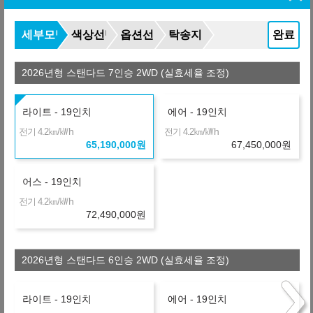
933,300
월
원
L
금융사
세부모델
색상선택
옵션선택
탁송지역
완료
온라인 비교
36개월
선수+보증금
19,557,000
원
+1,391,760
971,960
2026년형 스탠다드 7인승 2WD (실효세율 조정)
월
원
O
금융사
장기렌터카
36개월
선수+보증금
19,557,000
원
라이트 - 19인치
에어 - 19인치
+2,037,240
989,890
㎞/㎾h
㎞/㎾h
전기 4.2
전기 4.2
월
원
C
금융사
65,190,000
원
67,450,000
원
온라인 비교
36개월
선수+보증금
19,557,000
원
+2,098,944
어스 - 19인치
991,604
월
원
B
금융사
㎞/㎾h
전기 4.2
온라인 비교
36개월
선수+보증금
19,557,000
원
72,490,000
원
+2,912,400
1,014,200
월
원
D
금융사
2026년형 스탠다드 6인승 2WD (실효세율 조정)
장기렌터카
36개월
선수+보증금
18,590,000
원
+4,951,800
1,070,850
라이트 - 19인치
에어 - 19인치
월
원