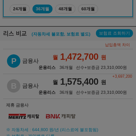
24개월
36개월
48개월
60개월
리스 비교
보험료 조회하기
(자동차세 불포함, 보험료 별도)
납입총액 차이
1,472,700
월
원
P
금융사
운용리스
36개월
선수+보증금
23,310,000
원
+3,697,200
1,575,400
월
원
B
금융사
운용리스
36개월
선수+보증금
23,310,000
원
제휴 금융사
※ 자동차세 :
644,800
원/년 (리스료에 불포함됨)