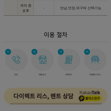
계약 종
-
반납,연장,재구매 선택가능
료후
이용 절차