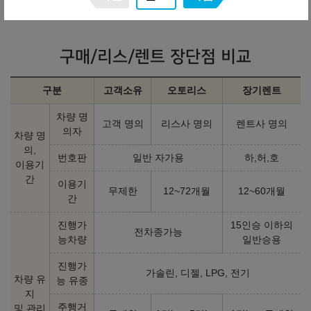
구매/리스/렌트 장단점 비교
구분
고객소유
오토리스
장기렌트
차량 명
고객 명의
리스사 명의
렌트사 명의
의자
차량 명
의,
번호판
일반 자가용
하,허,호
이용기
간
이용기
무제한
12~72개월
12~60개월
간
진행가
15인승 이하의
전차종가능
능차량
일반승용
진행가
가솔린, 디젤, LPG, 전기
차량 유
능 유종
지
주행거
및 관리