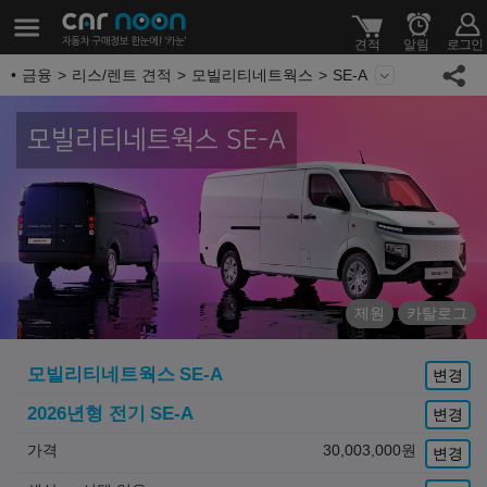
금융
리스/렌트 견적
모빌리티네트웍스
SE-A
모빌리티네트웍스 SE-A
제원
카탈로그
모빌리티네트웍스
SE-A
변경
2026년형 전기
SE-A
변경
가격
30,003,000
원
변경