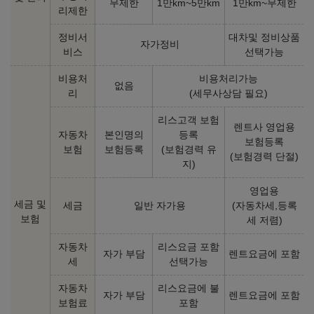
무제한
1만km~5만km
1만km~무제한
리제한
정비서
대차및 정비상품
자가정비
비스
선택가능
비용처
비용처리가능
없음
리
(세무사상담 필요)
리스고객 보험
렌트사 영업용
자동차
본인명의
등록
보험등록
보험
보험등록
(보험경력 유
(보험경력 단절)
지)
영업용
세금 및
세금
일반 자가용
(자동차세,등록
보험
세 저렴)
자동차
리스요금 포함
자가 부담
렌트요금에 포함
세
선택가능
자동차
리스요금에 불
자가 부담
렌트요금에 포함
보험료
포함