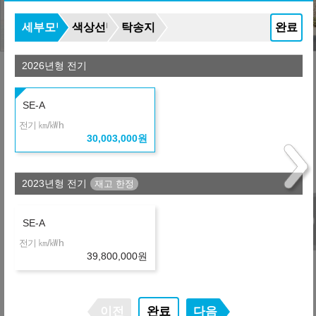
세부모델
색상선택
탁송지역
완료
2026년형 전기
유의사항
SE-A
㎞/㎾h
전기
30,003,000
원
- 위 실시간 견적은 할인조건 및 탁송지역, 대리점/딜러사에
따라 달라질 수 있습니다.
- 산출하신 견적이 정확한지 상담을 통해 확인하시기 바랍니
2023년형 전기
다.
- 만 21세 이상, 면허 소지 1년 이상의 고객만 진행 가능합니
다.
SE-A
- 금융사(렌트사)별 심사 기준은 다를 수 있으며, 신용 및 소득
㎞/㎾h
전기
불충족시 견적이 변경되거나 진행이 불가하실 수도 있습니다.
39,800,000
원
- 상품 조건은 제휴사의 정책 변경으로 인해 변동되거나 중단
될 수 있습니다.
※ 보험 조건이나 약정거리 등 변경을 원하시는 견적은 플러
이전
완료
다음
스 친구를 등록하시거나 상담문의를 남겨주세요.