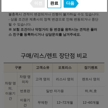
이전
완료
다음
다.
- 금융사(렌트사)별 심사 기준은 다를 수 있으며, 신용 및 소득
불충족시 견적이 변경되거나 진행이 불가하실 수도 있습니다.
- 상품 조건은 제휴사의 정책 변경으로 인해 변동되거나 중단
될 수 있습니다.
※ 보험 조건이나 약정거리 등 변경을 원하시는 견적은 플러
스 친구를 등록하시거나 상담문의를 남겨주세요.
구매/리스/렌트 장단점 비교
구분
고객소유
오토리스
장기렌트
차량 명
고객 명의
리스사 명의
렌트사 명의
의자
차량 명
의,
번호판
일반 자가용
하,허,호
이용기
간
이용기
무제한
12~72개월
12~60개월
간