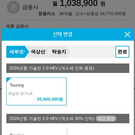
1,038,900
월
원
E
금융사
운용리스
36개월
선수+보증금
16,770,000
원
제휴 금융사
선택 변경
세부모델
색상선택
탁송지역
완료
※ 자동차세 :
518,180
원/년 (리스료에 불포함됨)
2026년형 가솔린 2.0 HEV (개소세 인하 종료)
※ 보험료 : 개인별로 다름
※ 약정거리 : 2만km/년
※ 자세한 사항은 견적서를 참조하시기 바랍니다.
Touring
㎞/ℓ
휘발유 16.7
렌트 비교
(자동차세 포함, 보험료 포함)
55,900,000
원
납입총액 차이
※ 약정거리 : 2만km/년
2026년형 가솔린 2.0 HEV (개소세 30% 인하)
※ 보험 : 대인 무한, 대물 1억, 26세이상
※ 정비 : 미포함