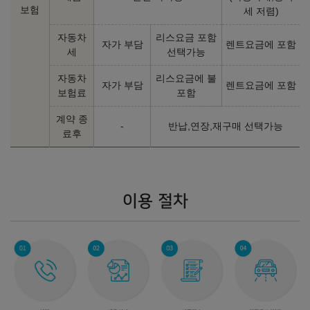
보험
세 저렴)
자동차
리스요금 포함
자가 부담
렌트요금에 포함
세
선택가능
자동차
리스요금에 불
자가 부담
렌트요금에 포함
보험료
포함
계약 종
-
반납,연장,재구매 선택가능
료후
이용 절차