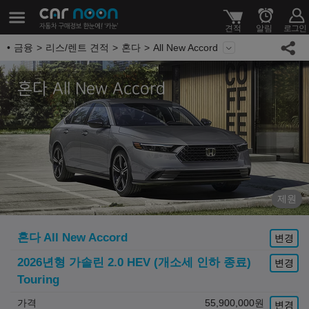
금융
리스/렌트 견적
혼다
All New Accord
혼다 All New Accord
제원
혼다
All New Accord
변경
2026년형 가솔린 2.0 HEV (개소세 인하 종료)
변경
Touring
가격
55,900,000
원
변경