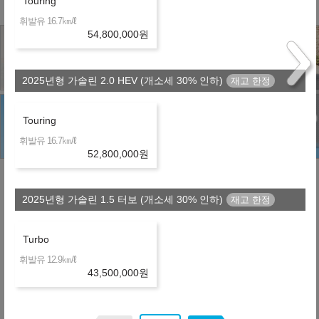
Touring
㎞/ℓ
휘발유 16.7
54,800,000
원
2025년형 가솔린 2.0 HEV (개소세 30% 인하)
Touring
㎞/ℓ
휘발유 16.7
52,800,000
원
2025년형 가솔린 1.5 터보 (개소세 30% 인하)
유의사항
Turbo
- 위 실시간 견적은 할인조건 및 탁송지역, 대리점/딜러사에
㎞/ℓ
휘발유 12.9
따라 달라질 수 있습니다.
43,500,000
원
- 산출하신 견적이 정확한지 상담을 통해 확인하시기 바랍니
다.
- 만 21세 이상, 면허 소지 1년 이상의 고객만 진행 가능합니