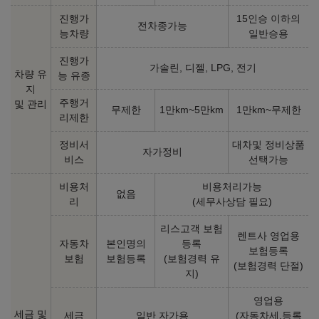
진행가
15인승 이하의
전차종가능
능차량
일반승용
진행가
가솔린, 디젤, LPG, 전기
차량 유
능 유종
지
주행거
및 관리
무제한
1만km~5만km
1만km~무제한
리제한
정비서
대차및 정비상품
자가정비
비스
선택가능
비용처
비용처리가능
없음
리
(세무사상담 필요)
리스고객 보험
렌트사 영업용
자동차
본인명의
등록
보험등록
보험
보험등록
(보험경력 유
(보험경력 단절)
지)
영업용
세금 및
세금
일반 자가용
(자동차세,등록