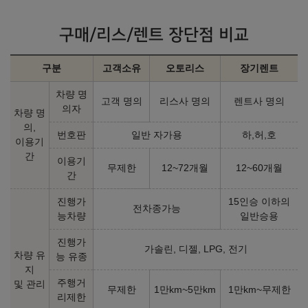
40,670,000
원
42,900,000
원
구매/리스/렌트 장단점 비교
2026년형 가솔린 1.6 터보 N Line (개소세 5% 기준)
구분
고객소유
오토리스
장기렌트
차량 명
고객 명의
리스사 명의
렌트사 명의
인스퍼레이션 2WD
인스퍼레이션 AWD
의자
차량 명
㎞/ℓ
㎞/ℓ
휘발유 14.9
휘발유 14.3
의,
번호판
일반 자가용
하,허,호
40,870,000
원
43,100,000
원
이용기
간
이용기
무제한
12~72개월
12~60개월
간
2025년형 가솔린 1.6 터보 (실효세율 조정)
진행가
15인승 이하의
전차종가능
능차량
일반승용
모던 2WD
모던 AWD
㎞/ℓ
㎞/ℓ
휘발유 16.2
휘발유 14.7
진행가
가솔린, 디젤, LPG, 전기
33,520,000
원
35,750,000
원
차량 유
능 유종
지
주행거
및 관리
프리미엄 2WD
프리미엄 AWD
무제한
1만km~5만km
1만km~무제한
리제한
㎞/ℓ
㎞/ℓ