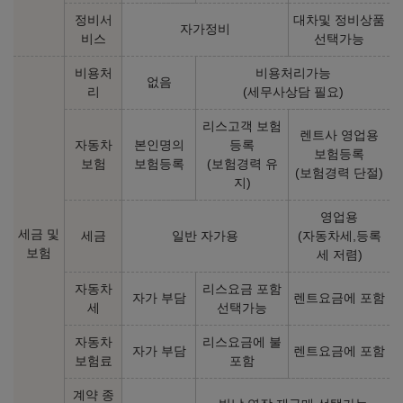
휘발유 16.2
휘발유 14.7
36,280,000
원
38,510,000
원
정비서
대차및 정비상품
자가정비
비스
선택가능
인스퍼레이션 2WD
인스퍼레이션 AWD
비용처
비용처리가능
없음
㎞/ℓ
㎞/ℓ
휘발유 16.2
휘발유 14.7
리
(세무사상담 필요)
39,960,000
원
42,190,000
원
리스고객 보험
렌트사 영업용
자동차
본인명의
등록
보험등록
보험
보험등록
(보험경력 유
2025년형 가솔린 1.6 터보 N Line (실효세율 조정)
(보험경력 단절)
지)
프리미엄 2WD
프리미엄 AWD
영업용
세금 및
세금
일반 자가용
(자동차세,등록
㎞/ℓ
㎞/ℓ
휘발유 14.9
휘발유 14.3
보험
세 저렴)
37,820,000
원
40,050,000
원
자동차
리스요금 포함
자가 부담
렌트요금에 포함
인스퍼레이션 2WD
인스퍼레이션 AWD
세
선택가능
㎞/ℓ
㎞/ℓ
휘발유 14.9
휘발유 14.3
자동차
리스요금에 불
40,760,000
원
42,990,000
원
자가 부담
렌트요금에 포함
보험료
포함
계약 종