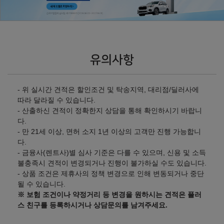
모던 2WD
모던 AWD
㎞/ℓ
㎞/ℓ
휘발유 16.2
휘발유 14.7
34,220,000
원
36,450,000
원
프리미엄 2WD
프리미엄 AWD
유의사항
㎞/ℓ
㎞/ℓ
휘발유 16.2
휘발유 14.7
36,700,000
원
38,930,000
원
- 위 실시간 견적은 할인조건 및 탁송지역, 대리점/딜러사에
따라 달라질 수 있습니다.
H-PICK 2WD
H-PICK AWD
- 산출하신 견적이 정확한지 상담을 통해 확인하시기 바랍니
㎞/ℓ
㎞/ℓ
휘발유 16.2
휘발유 14.7
다.
37,540,000
원
39,770,000
원
- 만 21세 이상, 면허 소지 1년 이상의 고객만 진행 가능합니
다.
- 금융사(렌트사)별 심사 기준은 다를 수 있으며, 신용 및 소득
인스퍼레이션 2WD
인스퍼레이션 AWD
불충족시 견적이 변경되거나 진행이 불가하실 수도 있습니다.
㎞/ℓ
㎞/ℓ
휘발유 16.2
휘발유 14.7
- 상품 조건은 제휴사의 정책 변경으로 인해 변동되거나 중단
40,220,000
원
42,450,000
원
될 수 있습니다.
※ 보험 조건이나 약정거리 등 변경을 원하시는 견적은 플러
인스퍼레이션 블랙 익스테리
인스퍼레이션 블랙 익스테리
스 친구를 등록하시거나 상담문의를 남겨주세요.
어 2WD
어 AWD
㎞/ℓ
㎞/ℓ
휘발유 14.9
휘발유 14.3