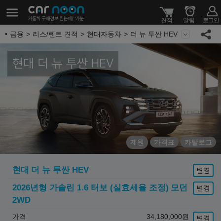
금융
리스/렌트 견적
현대자동차
더 뉴 투싼 HEV
현대 더 뉴 투싼 HEV
제원
가격표
카탈로그
현대
더 뉴 투싼 HEV
변경
2026년형 가솔린 1.6 터보 (실효세율 조정)
모던
변경
2WD
가격
34,180,000
원
변경