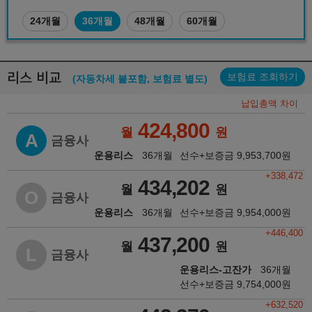
24개월
36개월
48개월
60개월
리스 비교
보험료 조회하기
(자동차세 불포함, 보험료 별도)
납입총액 차이
424,800
월
원
A
금융사
운용리스
36개월
선수+보증금
9,953,700
원
+338,472
434,202
월
원
O
금융사
운용리스
36개월
선수+보증금
9,954,000
원
+446,400
437,200
월
원
L
금융사
운용리스-고잔가
36개월
선수+보증금
9,754,000
원
+632,520