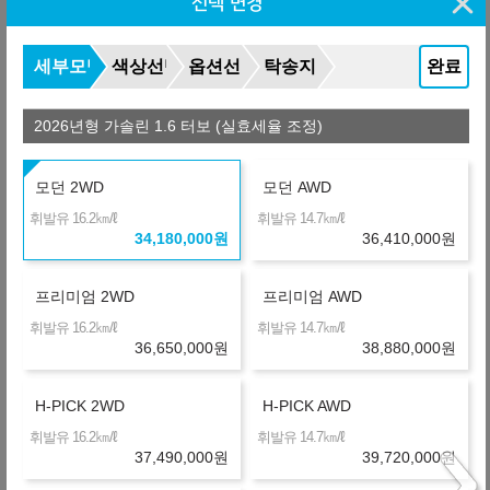
선택 변경
442,200
월
원
C
금융사
세부모델
색상선택
옵션선택
탁송지역
완료
온라인 비교
36개월
선수+보증금
10,254,000
원
+997,920
469,920
월
원
2026년형 가솔린 1.6 터보 (실효세율 조정)
E
금융사
장기렌터카
36개월
선수+보증금
10,254,000
원
모던 2WD
모던 AWD
+1,762,200
491,150
월
원
T
㎞/ℓ
㎞/ℓ
휘발유 16.2
휘발유 14.7
금융사
34,180,000
원
36,410,000
원
장기렌터카(선구매)
36개월
선수+보증금
10,254,000
원
프리미엄 2WD
프리미엄 AWD
+1,987,920
497,420
월
원
㎞/ℓ
㎞/ℓ
휘발유 16.2
휘발유 14.7
T
금융사
36,650,000
원
38,880,000
원
장기렌터카
36개월
선수+보증금
10,254,000
원
+4,150,512
557,492
H-PICK 2WD
H-PICK AWD
월
원
N
금융사
㎞/ℓ
㎞/ℓ
휘발유 16.2
휘발유 14.7
온라인 비교
36개월
선수+보증금
10,254,000
원
37,490,000
원
39,720,000
원
+4,791,600