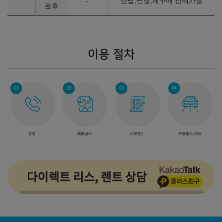
-
반납,연장,재구매 선택가능
료후
이전
완료
다음
이용 절차