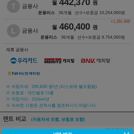
442,370
월
원
T
금융사
운용리스
36개월
선수+보증금
10,254,000
원
+1,281,600
460,400
월
원
L
금융사
운용리스
36개월
선수+보증금
9,754,000
원
제휴 금융사
※ 자동차세 :
290,830
원/년 (리스료에 불포함됨)
※ 보험료 : 개인별로 다름
※ 약정거리 : 2만km/년
※ 자세한 사항은 견적서를 참조하시기 바랍니다.
렌트 비교
(자동차세 포함, 보험료 포함)
납입총액 차이