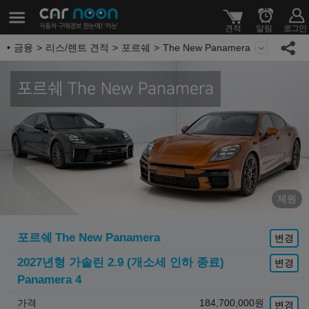
금융
리스/렌트 견적
포르쉐
The New Panamera
포르쉐 The New Panamera
제원
포르쉐
The New Panamera
변경
2027년형 가솔린 2.9 (개소세 인하 종료)
변경
Panamera 4
가격
184,700,000
원
변경