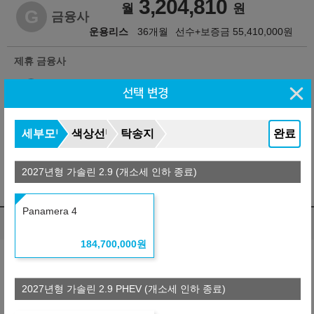
3,204,810
월
원
G
금융사
운용리스
36개월
선수+보증금
55,410,000
원
제휴 금융사
선택 변경
세부모델
색상선택
탁송지역
완료
※ 자동차세 :
752,440
원/년 (리스료에 불포함됨)
※ 보험료 : 개인별로 다름
2027년형 가솔린 2.9 (개소세 인하 종료)
※ 약정거리 : 2만km/년
※ 자세한 사항은 견적서를 참조하시기 바랍니다.
Panamera 4
렌트 비교
(자동차세 포함, 보험료 포함)
184,700,000
원
납입총액 차이
3,788,950
월
원
G
금융사
2027년형 가솔린 2.9 PHEV (개소세 인하 종료)
장기렌터카
36개월
선수+보증금
55,410,000
원