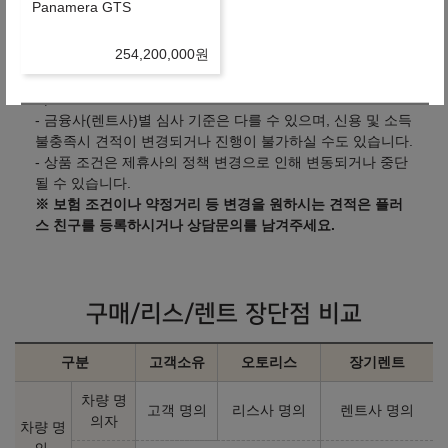
Panamera GTS
따라 달라질 수 있습니다.
- 산출하신 견적이 정확한지 상담을 통해 확인하시기 바랍니
254,200,000
원
다.
- 만 21세 이상, 면허 소지 1년 이상의 고객만 진행 가능합니
다.
2027년형 가솔린 2.9 (개소세 30% 인하)
- 금융사(렌트사)별 심사 기준은 다를 수 있으며, 신용 및 소득
불충족시 견적이 변경되거나 진행이 불가하실 수도 있습니다.
- 상품 조건은 제휴사의 정책 변경으로 인해 변동되거나 중단
Panamera 4
될 수 있습니다.
※ 보험 조건이나 약정거리 등 변경을 원하시는 견적은 플러
183,270,000
원
스 친구를 등록하시거나 상담문의를 남겨주세요.
2027년형 가솔린 2.9 PHEV (개소세 30% 인하)
구매/리스/렌트 장단점 비교
Panamera 4 E-Hybrid
구분
고객소유
오토리스
장기렌트
193,970,000
원
차량 명
고객 명의
리스사 명의
렌트사 명의
의자
차량 명