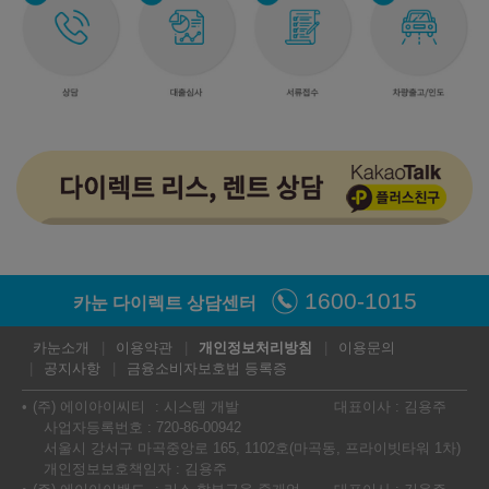
192,670,000
원
2026년형 가솔린 4.0 PHEV (개소세 30% 인하, 소화기 비치)
Panamera Turbo E-Hybrid
Panamera Turbo E-Hybrid
(4인승)
(5인승)
315,070,000
원
316,370,000
원
Panamera Turbo S E-
1600-1015
Hybrid (4인승)
카눈 다이렉트 상담센터
347,870,000
원
카눈소개
이용약관
개인정보처리방침
이용문의
공지사항
금융소비자보호법 등록증
(주) 에이아이씨티
시스템 개발
대표이사 : 김용주
2026년형 가솔린 4.0 GTS (개소세 30% 인하, 소화기 비치)
사업자등록번호 : 720-86-00942
서울시 강서구 마곡중앙로 165, 1102호(마곡동, 프라이빗타워 1차)
개인정보보호책임자 : 김용주