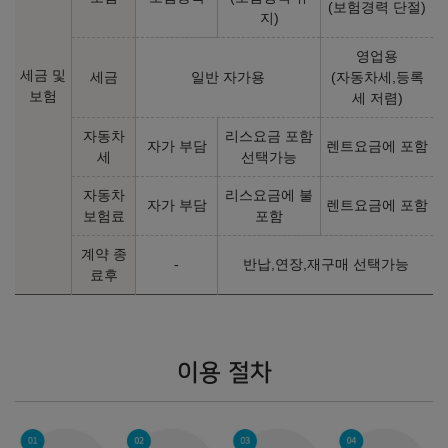
(보험경력 단절)
지)
Panamera Red Exclusive
영업용
세금 및
세금
일반 자가용
(자동차세,등록
205,300,000
원
보험
세 저렴)
자동차
리스요금 포함
자가 부담
렌트요금에 포함
세
선택가능
2026년형 가솔린 2.9 (개소세 30% 인하, 소화기 비치)
자동차
리스요금에 불
자가 부담
렌트요금에 포함
보험료
포함
Panamera 4
계약 종
-
반납,연장,재구매 선택가능
료후
181,970,000
원
2026년형 가솔린 2.9 PHEV (개소세 30% 인하, 소화기 비치)
이용 절차
Panamera 4 E-Hybrid