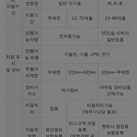
의,
2027년형 가솔린 4.0 PHEV (개소세 30% 인하)
번호판
일반 자가용
하,허,호
이용기
간
이용기
Panamera Turbo E-Hybrid
Panamera Turbo E-Hybrid
무제한
12~72개월
12~60개월
간
(4인승)
(5인승)
316,370,000
원
317,670,000
원
진행가
15인승 이하의
전차종가능
능차량
일반승용
Panamera Turbo S E-
진행가
Hybrid (4인승)
가솔린, 디젤, LPG, 전기
차량 유
능 유종
지
349,170,000
원
주행거
및 관리
무제한
1만km~5만km
1만km~무제한
리제한
2027년형 가솔린 4.0 GTS (개소세 30% 인하)
정비서
대차및 정비상품
자가정비
비스
선택가능
Panamera GTS
비용처
비용처리가능
없음
리
(세무사상담 필요)
252,770,000
원
리스고객 보험
렌트사 영업용
자동차
본인명의
등록
보험등록
2026년형 가솔린 2.9 (개소세 5% 기준)
보험
보험등록
(보험경력 유