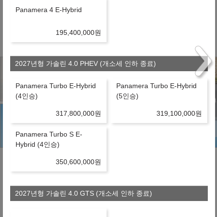
Panamera 4 E-Hybrid
※ 약정거리 : 2만km/년
※ 보험 : 대인 무한, 대물 1억, 26세이상
※ 정비 : 미포함
195,400,000
원
2027년형 가솔린 4.0 PHEV (개소세 인하 종료)
Panamera Turbo E-Hybrid
Panamera Turbo E-Hybrid
(4인승)
(5인승)
317,800,000
원
319,100,000
원
Panamera Turbo S E-
Hybrid (4인승)
350,600,000
원
유의사항
2027년형 가솔린 4.0 GTS (개소세 인하 종료)
- 위 실시간 견적은 할인조건 및 탁송지역, 대리점/딜러사에