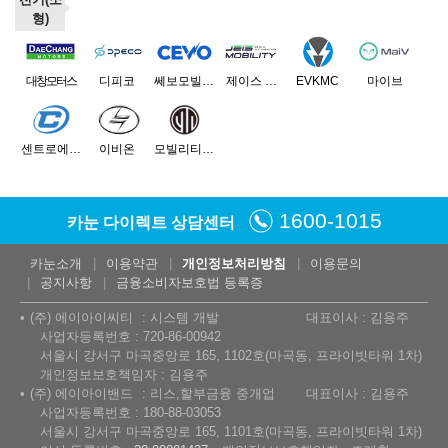
형)
대창모터스
디피코
쎄보모빌리티
제이스 모빌리티
EVKMC
마이브
센트로에이케이
이비온
모빌리티네트웍스
1600-1015
카눈 다이렉트 상담센터
카눈소개
이용약관
개인정보처리방침
이용문의
공지사항
금융소비자보호법 등록증
(주) 에이아이씨티
시스템 개발
대표이사 : 김용주
사업자등록번호 : 720-86-00942
서울시 강서구 마곡중앙로 165, 1102호(마곡동, 프라이빗타워 1차)
개인정보보호책임자 : 김용주
(주) 에이아이밴드
리스,할부금융 중개업
대표이사 : 김용주
사업자등록번호 : 180-88-03053
서울시 강서구 마곡중앙로 165, 1101호(마곡동, 프라이빗타워 1차)