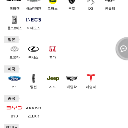
맥라렌
애스턴마틴
로터스
푸조
DS
벤틀리
롤스로이스
이네오스
일본
토요타
렉서스
혼다
미국
포드
링컨
지프
캐딜락
테슬라
중국
BYD
ZEEKR
전기(소