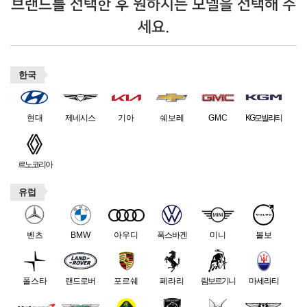
브랜드를 선택한 후 원하시는 모델을 선택해 주
세요.
한국
현대
제네시스
기아
쉐보레
GMC
KG모빌리티
르노코리아
유럽
벤츠
BMW
아우디
폭스바겐
미니
볼보
폴스타
랜드로버
포르쉐
페라리
람보르기니
마세라티