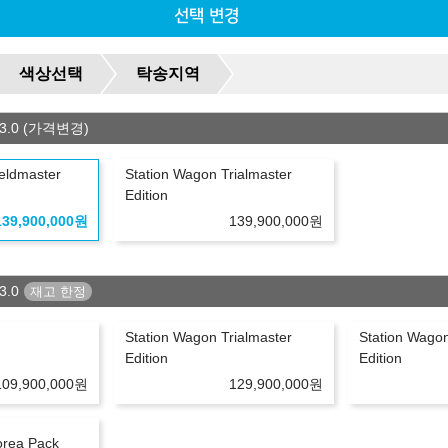
다.
선택 변경
색상선택
탁송지역
3.0 (가격변경)
eldmaster
Station Wagon Trialmaster
Edition
139,900,000
원
139,900,000
원
유의사항
3.0
리점/딜러사에 따라 달라질 수 있습니다.
하시기 바랍니다.
Station Wagon Trialmaster
Station Wagon
 진행 가능합니다.
Edition
Edition
며, 신용 및 소득 불충족시 견적이 변경되거나 진행이 불가하실 수도 있습
변동되거나 중단될 수 있습니다.
109,900,000
원
129,900,000
원
는 견적은 플러스 친구를 등록하시거나 상담문의를 남겨주세요.
orea Pack