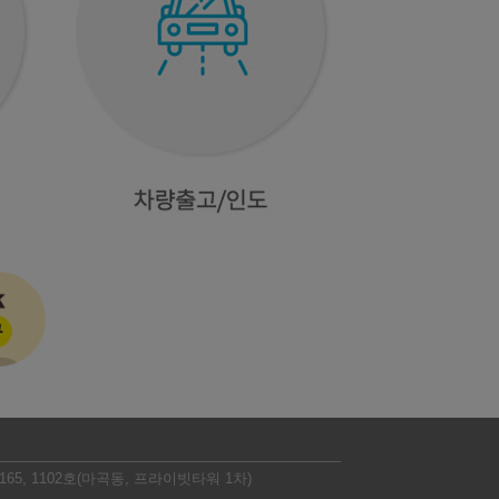
5, 1102호(마곡동, 프라이빗타워 1차)