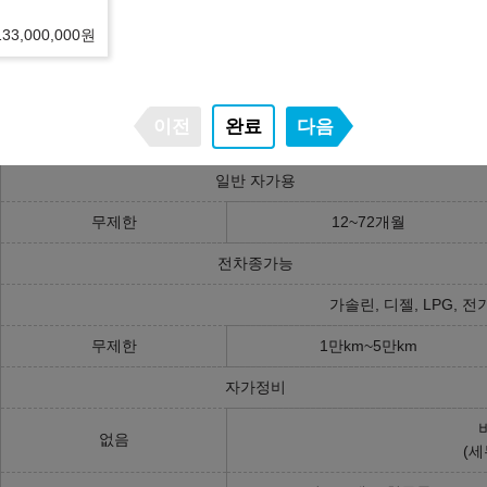
133,000,000
원
구매/리스/렌트 장단점 비교
고객소유
오토리스
이전
완료
다음
고객 명의
리스사 명의
일반 자가용
무제한
12~72개월
전차종가능
가솔린, 디젤, LPG, 전
무제한
1만km~5만km
자가정비
없음
(세