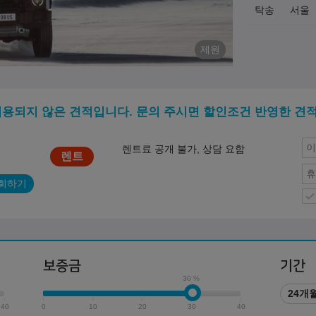
탁송
서울
제원
적용되지 않은 견적입니다. 문의 주시면 할인조건 반영한 견
렌트료 공개 불가, 상담 요함
회하기
보증금
기간
30 %
24개
40
0
10
20
30
40