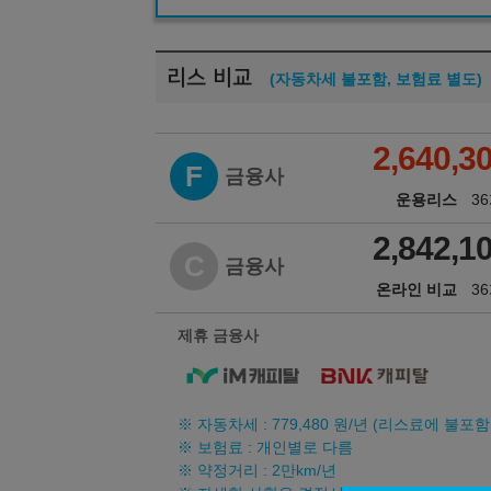
리스 비교
(자동차세 불포함, 보험료 별도)
2,640,3
F
금융사
운용리스
3
2,842,1
C
금융사
온라인 비교
3
제휴 금융사
※ 자동차세 :
779,480
원/년 (리스료에 불포함
※ 보험료 : 개인별로 다름
※ 약정거리 : 2만km/년