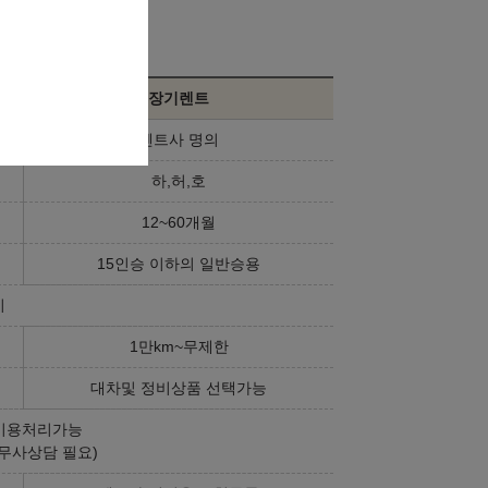
장기렌트
렌트사 명의
하,허,호
12~60개월
15인승 이하의 일반승용
기
1만km~무제한
대차및 정비상품 선택가능
비용처리가능
무사상담 필요)