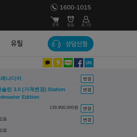
1600-1015
유틸
상담신청
그레나디어
변경
가솔린 3.0 (가격변경)
Station
변경
dmaster Edition
139,900,000
원
변경
없음
변경
없음