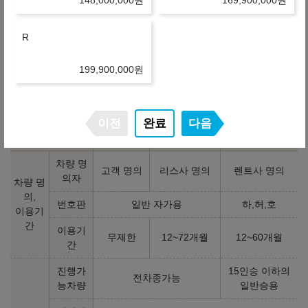
- 상품 조건은 제휴사의 정책 변경으로 인해 변동되거나 중단
148,000,000
원
169,900,000
원
될 수 있습니다.
※ 보험 조건이나 약정거리 등 변경을 원하시는 견적은 플러
R
스 친구를 등록하시거나 상담문의를 남겨주세요.
199,900,000
원
구매/리스/렌트 장단점 비교
이전
완료
다음
구분
고객소유
오토리스
장기렌트
차량 명
고객 명의
리스사 명의
렌트사 명의
의자
차량 명
의,
번호판
일반 자가용
하,허,호
이용기
간
이용기
무제한
12~72개월
12~60개월
간
진행가
15인승 이하의
전차종가능
능차량
일반승용