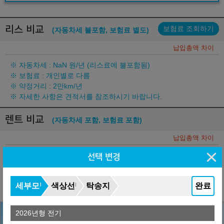
리스 비교
보험료 조회하기
(자동차세 불포함, 보험료 별도)
납입총액 차이
※ 자동차세 :
NaN
원/년 (리스료에 불포함됨)
※ 보험료 : 개인별로 다름
※ 약정거리 : 2만km/년
※ 자세한 사항은 견적서를 참조하시기 바랍니다.
렌트 비교
(자동차세 포함, 보험료 포함)
납입총액 차이
※ 약정거리 : 2만km/년
선택 변경
※ 보험 : 대인 무한, 대물 1억, 26세이상
※ 정비 : 미포함
세부모델
색상선택
탁송지역
완료
2026년형 전기