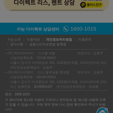
1600-1015
카눈 다이렉트 상담센터
카눈소개
이용약관
개인정보처리방침
이용문의
공지사항
금융소비자보호법 등록증
(주) 에이아이씨티
시스템 개발
대표이사 : 김용주
사업자등록번호 : 720-86-00942
서울시 강서구 마곡중앙로 165, 1102호(마곡동, 프라이빗타워 1차)
개인정보보호책임자 : 김용주
(주) 에이아이밴드
리스,할부금융 중개업
대표이사 : 김용주
사업자등록번호 : 180-88-03053
서울시 강서구 마곡중앙로 165, 1101호(마곡동, 프라이빗타워 1차)
여신 등록번호 :
20-00001437
개인정보보호책임자 : 조래환
문의 : 1600-1015
※ 페이지에 표시된 차량의 가격이나 견적정보 및 게시된 내용에 오류
가 있을 수 있습니다. 구매 계약 전에 다시 한번 확인하여 주시기 바랍
니다.