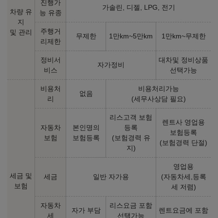
진행가
가솔린, 디젤, LPG, 전기
차량 유
능 유종
지
주행거
및 관리
무제한
1만km~5만km
1만km~무제한
리제한
정비서
대차및 정비상품
자가정비
비스
선택가능
비용처
비용처리가능
없음
리
(세무사상담 필요)
리스고객 보험
렌트사 영업용
자동차
본인명의
등록
보험등록
보험
보험등록
(보험경력 유
(보험경력 단절)
지)
영업용
세금 및
세금
일반 자가용
(자동차세,등록
보험
세 저렴)
자동차
리스요금 포함
자가 부담
렌트요금에 포함
세
선택가능