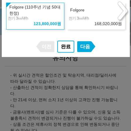
Folgore (110주년 기념 50대
Folgore
한정)
㎞/㎾h
㎞/㎾h
전기 3
전기 3
123,800,000
원
168,020,000
원
이전
완료
다음
유의사항
- 위 실시간 견적은 할인조건 및 탁송지역, 대리점/딜러사에
따라 달라질 수 있습니다.
- 산출하신 견적이 정확한지 상담을 통해 확인하시기 바랍니
다.
- 만 21세 이상, 면허 소지 1년 이상의 고객만 진행 가능합니
다.
- 금융사(렌트사)별 심사 기준은 다를 수 있으며, 신용 및 소득
불충족시 견적이 변경되거나 진행이 불가하실 수도 있습니다.
- 상품 조건은 제휴사의 정책 변경으로 인해 변동되거나 중단
될 수 있습니다.