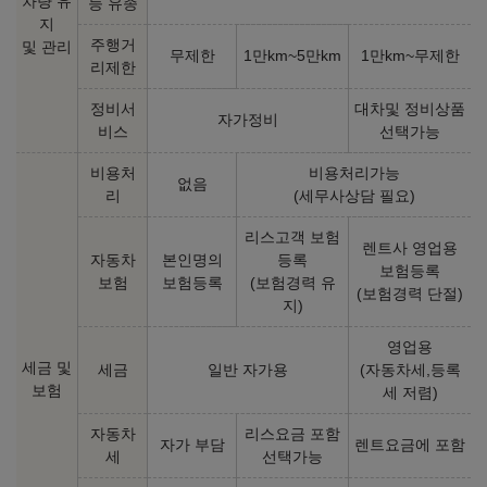
차량 유
능 유종
지
주행거
및 관리
무제한
1만km~5만km
1만km~무제한
리제한
정비서
대차및 정비상품
자가정비
비스
선택가능
비용처
비용처리가능
없음
리
(세무사상담 필요)
리스고객 보험
렌트사 영업용
자동차
본인명의
등록
보험등록
보험
보험등록
(보험경력 유
(보험경력 단절)
지)
영업용
세금 및
세금
일반 자가용
(자동차세,등록
보험
세 저렴)
자동차
리스요금 포함
자가 부담
렌트요금에 포함
세
선택가능