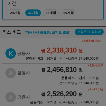
기간
24개월
36개월
48개월
60개월
리스 비교
보험료 조회하기
(자동차세 불포함, 보험료 별도)
납입총액 차이
2,318,310
월
원
K
금융사
온라인 비교
36개월
선수+보증금
37,140,000
원
+4,986,000
2,456,810
월
원
A
금융사
운용리스-고잔가
36개월
선수+보증금
37,140,000
원
+7,487,280
2,526,290
월
원
A
금융사
운용리스
36개월
선수+보증금
37,140,000
원