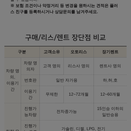
※ 보험 조건이나 약정거리 등 변경을 원하시는 견적은 플러
스 친구를 등록하시거나 상담문의를 남겨주세요.
구매/리스/렌트 장단점 비교
구분
고객소유
오토리스
장기렌트
차량 명
고객 명의
리스사 명의
렌트사 명의
의자
차량 명
의,
번호판
일반 자가용
하,허,호
이용기
간
이용기
무제한
12~72개월
12~60개월
간
진행가
15인승 이하의
전차종가능
능차량
일반승용
진행가
가솔린, 디젤, LPG, 전기