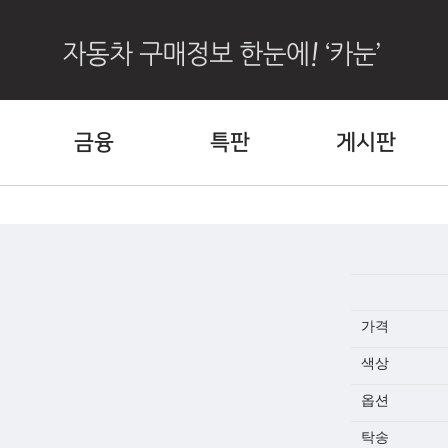
금융
특판
게시판
가격
색상
옵션
탁송