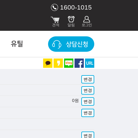
1600-1015
유틸
상담신청
변경
변경
0
원
변경
변경
변경