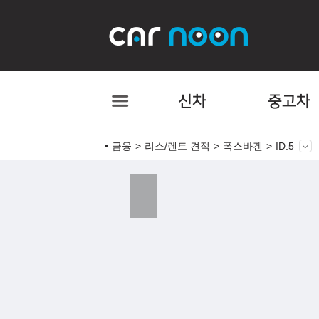
신차
중고차
금융
리스/렌트 견적
폭스바겐
ID.5