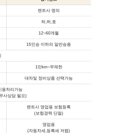
렌트사 명의
하,허,호
12~60개월
15인승 이하의 일반승용
기
1만km~무제한
대차및 정비상품 선택가능
비용처리가능
무사상담 필요)
렌트사 영업용 보험등록
(보험경력 단절)
영업용
(자동차세,등록세 저렴)